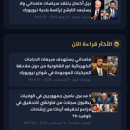
بيل أكمان ينتقد سياسات مامداني ولا
يستبعد الترشح لرئاسة بلدية نيويورك
خدمات تهمك · 23 يوليو 2026 — 5:35 PM
الأكثر قراءة الآن
مامداني يستهدف مبيعات الدراجات
الكهربائية غير القانونية من دون ملاحقة
المركبات الموجودة في شوارع نيويورك
نيويورك اليوم · 5 أغسطس 2026 — 6:50 PM
3 مدعين عامين جمهوريين في الولايات
يطلبون سجلات من فاوتشي للتحقيق في
مزاعم تحقيقه أرباحًا من إرشادات
كوفيد-19
الولايات المتحدة · 6 أغسطس 2026 — 11:50 AM