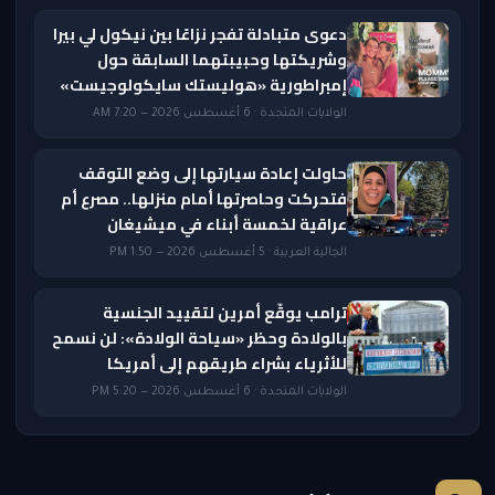
دعوى متبادلة تفجر نزاعًا بين نيكول لي بيرا
وشريكتها وحبيبتهما السابقة حول
إمبراطورية «هوليستك سايكولوجيست»
الولايات المتحدة · 6 أغسطس 2026 — 7:20 AM
حاولت إعادة سيارتها إلى وضع التوقف
فتحركت وحاصرتها أمام منزلها.. مصرع أم
عراقية لخمسة أبناء في ميشيغان
الجالية العربية · 5 أغسطس 2026 — 1:50 PM
ترامب يوقّع أمرين لتقييد الجنسية
بالولادة وحظر «سياحة الولادة»: لن نسمح
للأثرياء بشراء طريقهم إلى أمريكا
الولايات المتحدة · 6 أغسطس 2026 — 5:20 PM