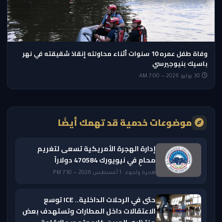
وفاة طفل عمره 10 سنوات أثناء محاولته إنقاذ شقيقته في نهر
باسيك بنيوجيرسي
30 يوليو 2026 — 7:00 AM
موضوعات خدمية قد تهمك أيضًا
إدارة الهجرة الأمريكية تسعى لتغريم
محامٍ في نيويورك 470584 دولاراً
هجرة ولجوء · 1 أغسطس 2026 — 7:10 PM
حتى في الرحلات الداخلية.. ICE توسع
الاعتقالات داخل المطارات وتستهدف بعض