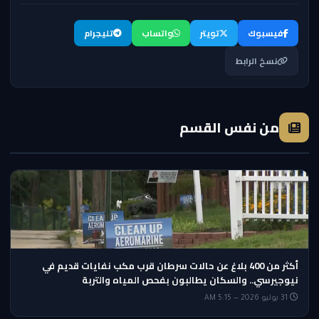
فيسبوك
تويتر
واتساب
تليجرام
نسخ الرابط
من نفس القسم
أكثر من 400 بلاغ عن حالات سرطان قرب مكب نفايات قديم في
نيوجيرسي.. والسكان يطالبون بفحص المياه والتربة
31 يوليو 2026 — 5:15 AM