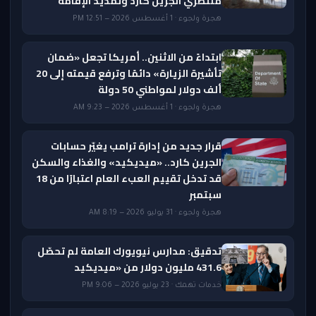
منتظري الجرين كارد وتمديد الإقامة
هجرة ولجوء · 1 أغسطس 2026 — 12:51 PM
ابتداءً من الاثنين.. أمريكا تجعل «ضمان
تأشيرة الزيارة» دائمًا وترفع قيمته إلى 20
ألف دولار لمواطني 50 دولة
هجرة ولجوء · 1 أغسطس 2026 — 9:23 AM
قرار جديد من إدارة ترامب يغيّر حسابات
الجرين كارد.. «ميديكيد» والغذاء والسكن
قد تدخل تقييم العبء العام اعتبارًا من 18
سبتمبر
هجرة ولجوء · 31 يوليو 2026 — 8:19 AM
تدقيق: مدارس نيويورك العامة لم تحصّل
431.6 مليون دولار من «ميديكيد
خدمات تهمك · 23 يوليو 2026 — 9:06 PM