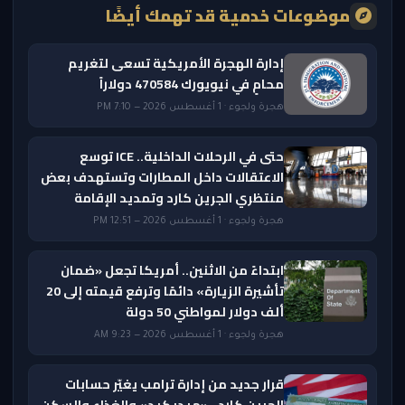
موضوعات خدمية قد تهمك أيضًا
إدارة الهجرة الأمريكية تسعى لتغريم
محامٍ في نيويورك 470584 دولاراً
هجرة ولجوء · 1 أغسطس 2026 — 7:10 PM
حتى في الرحلات الداخلية.. ICE توسع
الاعتقالات داخل المطارات وتستهدف بعض
منتظري الجرين كارد وتمديد الإقامة
هجرة ولجوء · 1 أغسطس 2026 — 12:51 PM
ابتداءً من الاثنين.. أمريكا تجعل «ضمان
تأشيرة الزيارة» دائمًا وترفع قيمته إلى 20
ألف دولار لمواطني 50 دولة
هجرة ولجوء · 1 أغسطس 2026 — 9:23 AM
قرار جديد من إدارة ترامب يغيّر حسابات
الجرين كارد.. «ميديكيد» والغذاء والسكن