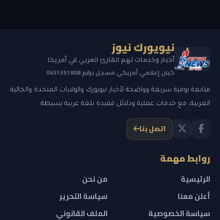
نيويورك نيوز
أخبار وخدمات تهم القارئ العربي في أمريكا
كيان إعلامي أمريكي مسجل برقم 0451351808
متابعة يومية سريعة وواضحة لأخبار نيويورك والولايات المتحدة والجالية
العربية، مع خدمات عملية ودلائل مفيدة بلغة عربية بسيطة.
اتصل بنا
روابط مهمة
الرئيسية
من نحن
أعلن معنا
سياسة التحرير
سياسة الخصوصية
الملف القانوني