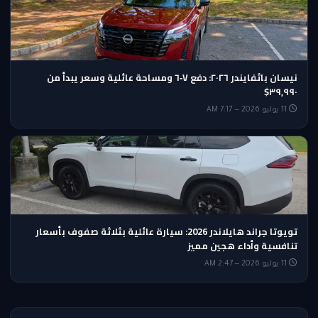
نيسان باثفايندر ٢٠٢٦: دفع V‑٦ ومساحة عائلية وسعر يبدأ من
٣٩,٩٩٠$
11 يوليو 2026 — 7:17 AM
تويوتا جراند هايلاندر 2026: سيارة عائلية بثلاثة صفوف بأسعار
تنافسية وأداء هجين مميز
11 يوليو 2026 — 2:47 AM