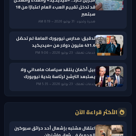
قد تدخل تقييم العبء العام اعتبارًا من 18
سبتمبر
هجرة ولجوء · 31 يوليو 2026 — 8:19 AM
تدقيق: مدارس نيويورك العامة لم تحصّل
431.6 مليون دولار من «ميديكيد
خدمات تهمك · 23 يوليو 2026 — 9:06 PM
بيل أكمان ينتقد سياسات مامداني ولا
يستبعد الترشح لرئاسة بلدية نيويورك
خدمات تهمك · 23 يوليو 2026 — 5:35 PM
الأكثر قراءة الآن
اعتقال مشتبه بإشعال أحد حرائق سبوكين
المدمرة في شرق واشنطن