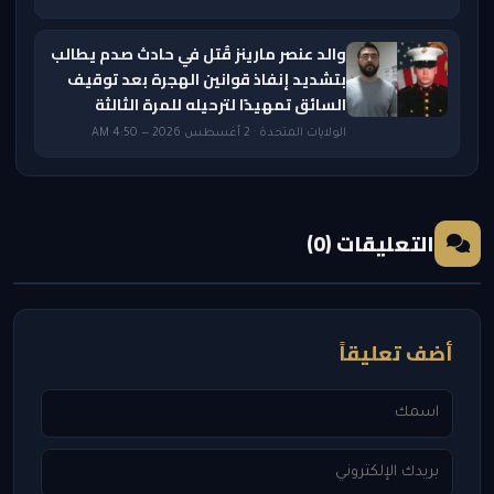
والد عنصر مارينز قُتل في حادث صدم يطالب
بتشديد إنفاذ قوانين الهجرة بعد توقيف
السائق تمهيدًا لترحيله للمرة الثالثة
الولايات المتحدة · 2 أغسطس 2026 — 4:50 AM
التعليقات (0)
أضف تعليقاً