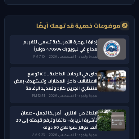
موضوعات خدمية قد تهمك أيضًا
إدارة الهجرة الأمريكية تسعى لتغريم
محامٍ في نيويورك 470584 دولاراً
هجرة ولجوء · 1 أغسطس 2026 — 7:10 PM
حتى في الرحلات الداخلية.. ICE توسع
الاعتقالات داخل المطارات وتستهدف بعض
منتظري الجرين كارد وتمديد الإقامة
هجرة ولجوء · 1 أغسطس 2026 — 12:51 PM
ابتداءً من الاثنين.. أمريكا تجعل «ضمان
تأشيرة الزيارة» دائمًا وترفع قيمته إلى 20
ألف دولار لمواطني 50 دولة
هجرة ولجوء · 1 أغسطس 2026 — 9:23 AM