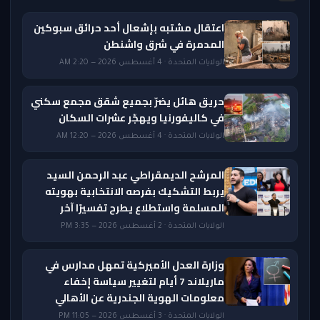
اعتقال مشتبه بإشعال أحد حرائق سبوكين
المدمرة في شرق واشنطن
الولايات المتحدة · 4 أغسطس 2026 — 2:20 AM
حريق هائل يضرّ بجميع شقق مجمع سكني
في كاليفورنيا ويهجّر عشرات السكان
الولايات المتحدة · 4 أغسطس 2026 — 12:20 AM
المرشح الديمقراطي عبد الرحمن السيد
يربط التشكيك بفرصه الانتخابية بهويته
المسلمة واستطلاع يطرح تفسيرًا آخر
الولايات المتحدة · 2 أغسطس 2026 — 3:35 PM
وزارة العدل الأميركية تمهل مدارس في
ماريلاند 7 أيام لتغيير سياسة إخفاء
معلومات الهوية الجندرية عن الأهالي
الولايات المتحدة · 3 أغسطس 2026 — 11:05 PM