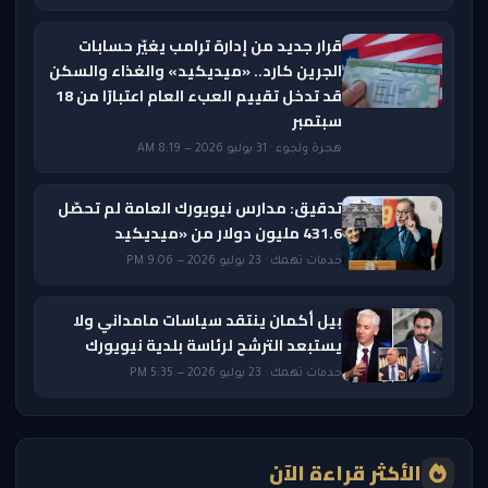
قرار جديد من إدارة ترامب يغيّر حسابات
الجرين كارد.. «ميديكيد» والغذاء والسكن
قد تدخل تقييم العبء العام اعتبارًا من 18
سبتمبر
هجرة ولجوء · 31 يوليو 2026 — 8:19 AM
تدقيق: مدارس نيويورك العامة لم تحصّل
431.6 مليون دولار من «ميديكيد
خدمات تهمك · 23 يوليو 2026 — 9:06 PM
بيل أكمان ينتقد سياسات مامداني ولا
يستبعد الترشح لرئاسة بلدية نيويورك
خدمات تهمك · 23 يوليو 2026 — 5:35 PM
الأكثر قراءة الآن