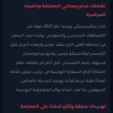
نشاطات سكريبستكي المعارضة وخلفيته
السياسية
غادر سكريبستكي روسيا عام 2021 خوفًا من
الاضطهاد السياسي، واستقر في بولندا حيث استمر
في نشاطه الفني الذي ينتقد بوتين وزعماء آخرين مثل
ألكسندر لوكاشينكو رئيس بيلاروسيا ورمضان
قديروف زعيم الشيشان. قبل أيام من مقتله، نظم
احتجاجًا أمام السفارة الروسية في برلين، عرض خلاله
أعمالًا فنية تربط قيادة روسيا الحديثة بالماضي
السوفيتي، ما لفت انتباه دوائر المعارضة الروسية.
تهديدات سابقة وتأثير الحادث على المعارضة