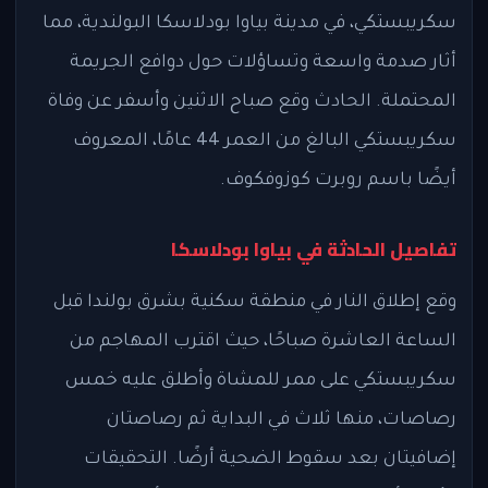
سكريبستكي، في مدينة بياوا بودلاسكا البولندية، مما
أثار صدمة واسعة وتساؤلات حول دوافع الجريمة
المحتملة. الحادث وقع صباح الاثنين وأسفر عن وفاة
سكريبستكي البالغ من العمر 44 عامًا، المعروف
أيضًا باسم روبرت كوزوفكوف.
تفاصيل الحادثة في بياوا بودلاسكا
وقع إطلاق النار في منطقة سكنية بشرق بولندا قبل
الساعة العاشرة صباحًا، حيث اقترب المهاجم من
سكريبستكي على ممر للمشاة وأطلق عليه خمس
رصاصات، منها ثلاث في البداية ثم رصاصتان
إضافيتان بعد سقوط الضحية أرضًا. التحقيقات