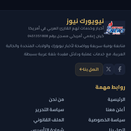
نيويورك نيوز
أخبار وخدمات تهم القارئ العربي في أمريكا
كيان إعلامي أمريكي مسجل برقم 0451351808
متابعة يومية سريعة وواضحة لأخبار نيويورك والولايات المتحدة والجالية
العربية، مع خدمات عملية ودلائل مفيدة بلغة عربية بسيطة.
اتصل بنا
روابط مهمة
الرئيسية
من نحن
أعلن معنا
سياسة التحرير
سياسة الخصوصية
الملف القانوني
اتصل بنا
شهادة التأسيس