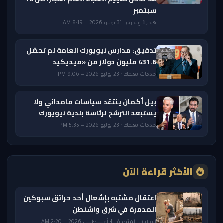
سبتمبر
هجرة ولجوء · 31 يوليو 2026 — 8:19 AM
تدقيق: مدارس نيويورك العامة لم تحصّل
431.6 مليون دولار من «ميديكيد
خدمات تهمك · 23 يوليو 2026 — 9:06 PM
بيل أكمان ينتقد سياسات مامداني ولا
يستبعد الترشح لرئاسة بلدية نيويورك
خدمات تهمك · 23 يوليو 2026 — 5:35 PM
الأكثر قراءة الآن
اعتقال مشتبه بإشعال أحد حرائق سبوكين
المدمرة في شرق واشنطن
الولايات المتحدة · 4 أغسطس 2026 — 2:20 AM