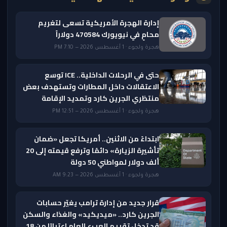
إدارة الهجرة الأمريكية تسعى لتغريم
محامٍ في نيويورك 470584 دولاراً
هجرة ولجوء · 1 أغسطس 2026 — 7:10 PM
حتى في الرحلات الداخلية.. ICE توسع
الاعتقالات داخل المطارات وتستهدف بعض
منتظري الجرين كارد وتمديد الإقامة
هجرة ولجوء · 1 أغسطس 2026 — 12:51 PM
ابتداءً من الاثنين.. أمريكا تجعل «ضمان
تأشيرة الزيارة» دائمًا وترفع قيمته إلى 20
ألف دولار لمواطني 50 دولة
هجرة ولجوء · 1 أغسطس 2026 — 9:23 AM
قرار جديد من إدارة ترامب يغيّر حسابات
الجرين كارد.. «ميديكيد» والغذاء والسكن
قد تدخل تقييم العبء العام اعتبارًا من 18