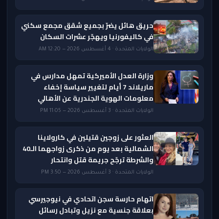
حريق هائل يضرّ بجميع شقق مجمع سكني
في كاليفورنيا ويهجّر عشرات السكان
الولايات المتحدة · 4 أغسطس 2026 — 12:20 AM
وزارة العدل الأميركية تمهل مدارس في
ماريلاند 7 أيام لتغيير سياسة إخفاء
معلومات الهوية الجندرية عن الأهالي
الولايات المتحدة · 3 أغسطس 2026 — 11:05 PM
العثور على زوجين قتيلين في كارولاينا
الشمالية بعد يوم من ذكرى زواجهما الـ40
والشرطة ترجّح جريمة قتل وانتحار
الولايات المتحدة · 3 أغسطس 2026 — 3:50 PM
اتهام حارسة سجن اتحادي في نيوجيرسي
بعلاقة جنسية مع نزيل وتبادل رسائل