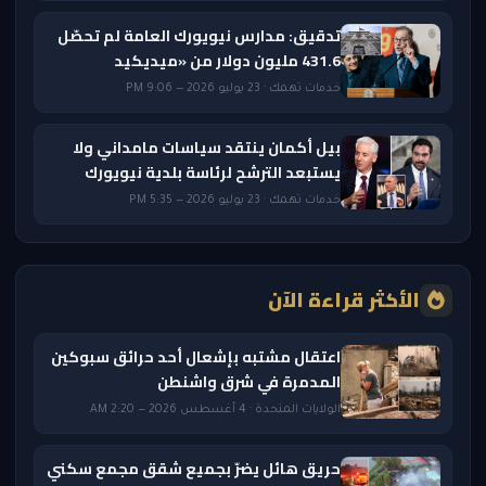
تدقيق: مدارس نيويورك العامة لم تحصّل
431.6 مليون دولار من «ميديكيد
خدمات تهمك · 23 يوليو 2026 — 9:06 PM
بيل أكمان ينتقد سياسات مامداني ولا
يستبعد الترشح لرئاسة بلدية نيويورك
خدمات تهمك · 23 يوليو 2026 — 5:35 PM
الأكثر قراءة الآن
اعتقال مشتبه بإشعال أحد حرائق سبوكين
المدمرة في شرق واشنطن
الولايات المتحدة · 4 أغسطس 2026 — 2:20 AM
حريق هائل يضرّ بجميع شقق مجمع سكني