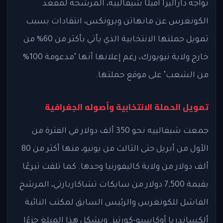
تواجه داراليزا أفيلّا شيفالييه، المرشحة لمقعد
الكونغرس عن مانهاتن وبرونكس، انتقادات بسبب
تمويل حملتها الانتخابية الذي يأتي بأكثر من 60% من
خارج ولاية نيويورك، رغم إعلانها أنها "مدعومة 100%
من الشعب" على موقع حملتها.
تمويل الحملة الانتخابية وأصوله الجغرافية
جمعت شيفالييه نحو 350 ألف دولار في الفترة من
الأول من أبريل حتى الثالث من يونيو، منها أكثر من 80
ألف دولار من ولاية كاليفورنيا وحدها. كما تلقت تبرعًا
بقيمة 7,500 دولار من سايكات تشاكاربارتي، المرشح
الفاشل للكونغرس والرئيس السابق لمكتب النائبة
ألكساندريا أوكاسيو-كورتيز. ويشكل هذا المبلغ جزءًا