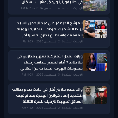
في كاليفورنيا ويهجّر عشرات السكان
الولايات المتحدة · 4 أغسطس 2026 — 12:20 AM
المرشح الديمقراطي عبد الرحمن السيد
يربط التشكيك بفرصه الانتخابية بهويته
المسلمة واستطلاع يطرح تفسيرًا آخر
الولايات المتحدة · 2 أغسطس 2026 — 3:35 PM
وزارة العدل الأميركية تمهل مدارس في
ماريلاند 7 أيام لتغيير سياسة إخفاء
معلومات الهوية الجندرية عن الأهالي
الولايات المتحدة · 3 أغسطس 2026 — 11:05 PM
والد عنصر مارينز قُتل في حادث صدم يطالب
بتشديد إنفاذ قوانين الهجرة بعد توقيف
السائق تمهيدًا لترحيله للمرة الثالثة
الولايات المتحدة · 2 أغسطس 2026 — 4:50 AM