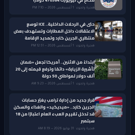
محامٍ في نيويورك 470584 دولاراً
هجرة ولجوء · 1 أغسطس 2026 — 7:10 PM
حتى في الرحلات الداخلية.. ICE توسع
الاعتقالات داخل المطارات وتستهدف بعض
منتظري الجرين كارد وتمديد الإقامة
هجرة ولجوء · 1 أغسطس 2026 — 12:51 PM
ابتداءً من الاثنين.. أمريكا تجعل «ضمان
تأشيرة الزيارة» دائمًا وترفع قيمته إلى 20
ألف دولار لمواطني 50 دولة
هجرة ولجوء · 1 أغسطس 2026 — 9:23 AM
قرار جديد من إدارة ترامب يغيّر حسابات
الجرين كارد.. «ميديكيد» والغذاء والسكن
قد تدخل تقييم العبء العام اعتبارًا من 18
سبتمبر
هجرة ولجوء · 31 يوليو 2026 — 8:19 AM