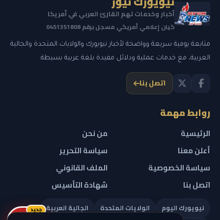
نيويورك نيوز
أخبار وخدمات تهم القارئ العربي في أمريكا
كيان إعلامي أمريكي مسجل برقم 0451351808
متابعة يومية سريعة وواضحة لأخبار نيويورك والولايات المتحدة والجالية
العربية، مع خدمات عملية ودلائل مفيدة بلغة عربية بسيطة.
اتصل بنا
روابط مهمة
الرئيسية
من نحن
أعلن معنا
سياسة التحرير
سياسة الخصوصية
الملف القانوني
اتصل بنا
شهادة التأسيس
نيويورك اليوم
الولايات المتحدة
الجالية العربية
جديد