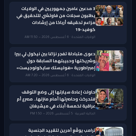
3 مدعين عامين جمهوريين في الولايات
يطلبون سجلات من فاوتشي للتحقيق في
مزاعم تحقيقه أرباحًا من إرشادات
كوفيد-19
الولايات المتحدة · 6 أغسطس 2026 — 11:50 AM
دعوى متبادلة تفجر نزاعًا بين نيكول لي بيرا
وشريكتها وحبيبتهما السابقة حول
إمبراطورية «هوليستك سايكولوجيست»
الولايات المتحدة · 6 أغسطس 2026 — 7:20 AM
حاولت إعادة سيارتها إلى وضع التوقف
فتحركت وحاصرتها أمام منزلها.. مصرع أم
عراقية لخمسة أبناء في ميشيغان
الجالية العربية · 5 أغسطس 2026 — 1:50 PM
ترامب يوقّع أمرين لتقييد الجنسية