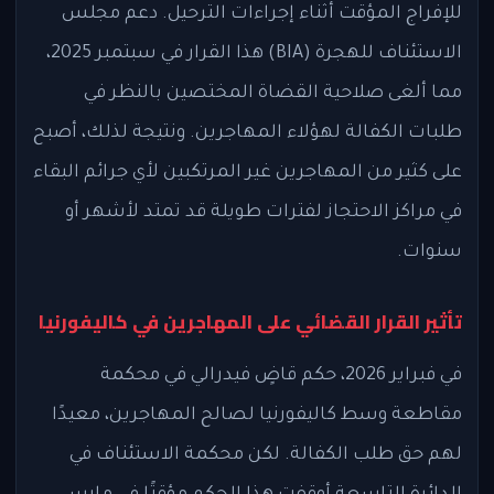
للإفراج المؤقت أثناء إجراءات الترحيل. دعم مجلس
الاستئناف للهجرة (BIA) هذا القرار في سبتمبر 2025،
مما ألغى صلاحية القضاة المختصين بالنظر في
طلبات الكفالة لهؤلاء المهاجرين. ونتيجة لذلك، أصبح
على كثير من المهاجرين غير المرتكبين لأي جرائم البقاء
في مراكز الاحتجاز لفترات طويلة قد تمتد لأشهر أو
سنوات.
تأثير القرار القضائي على المهاجرين في كاليفورنيا
في فبراير 2026، حكم قاضٍ فيدرالي في محكمة
مقاطعة وسط كاليفورنيا لصالح المهاجرين، معيدًا
لهم حق طلب الكفالة. لكن محكمة الاستئناف في