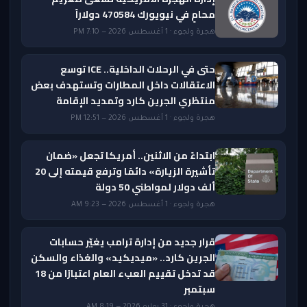
محامٍ في نيويورك 470584 دولاراً
هجرة ولجوء · 1 أغسطس 2026 — 7:10 PM
حتى في الرحلات الداخلية.. ICE توسع
الاعتقالات داخل المطارات وتستهدف بعض
منتظري الجرين كارد وتمديد الإقامة
هجرة ولجوء · 1 أغسطس 2026 — 12:51 PM
ابتداءً من الاثنين.. أمريكا تجعل «ضمان
تأشيرة الزيارة» دائمًا وترفع قيمته إلى 20
ألف دولار لمواطني 50 دولة
هجرة ولجوء · 1 أغسطس 2026 — 9:23 AM
قرار جديد من إدارة ترامب يغيّر حسابات
الجرين كارد.. «ميديكيد» والغذاء والسكن
قد تدخل تقييم العبء العام اعتبارًا من 18
سبتمبر
هجرة ولجوء · 31 يوليو 2026 — 8:19 AM