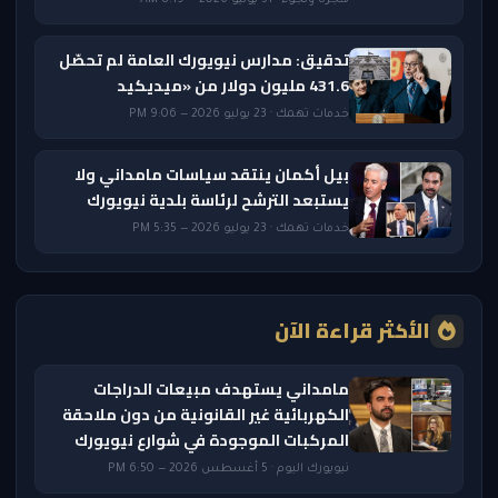
تدقيق: مدارس نيويورك العامة لم تحصّل
431.6 مليون دولار من «ميديكيد
خدمات تهمك · 23 يوليو 2026 — 9:06 PM
بيل أكمان ينتقد سياسات مامداني ولا
يستبعد الترشح لرئاسة بلدية نيويورك
خدمات تهمك · 23 يوليو 2026 — 5:35 PM
الأكثر قراءة الآن
مامداني يستهدف مبيعات الدراجات
الكهربائية غير القانونية من دون ملاحقة
المركبات الموجودة في شوارع نيويورك
نيويورك اليوم · 5 أغسطس 2026 — 6:50 PM