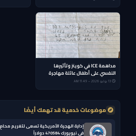
مداهمة ICE في كوينز وتأثيرها
النفسي على أطفال عائلة مهاجرة
13 يوليو 2026 — 11:49 AM
موضوعات خدمية قد تهمك أيضًا
إدارة الهجرة الأمريكية تسعى لتغريم محامٍ
في نيويورك 470584 دولاراً