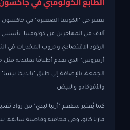
الطابع الكولومبي في جاكسون
آلاف من المهاجرين من كولومبيا. تأسس ه
الركود الاقتصادي وحروب المخدرات في ال
أرييروس" الذي يقدم أطباقًا تقليدية مثل 
الجمعة، بالإضافة إلى طبق "بانديخا بيسا"
والأفوكادو والبيض.
كما يُعتبر مطعم "أريبا ليدي" من رواد تقدي