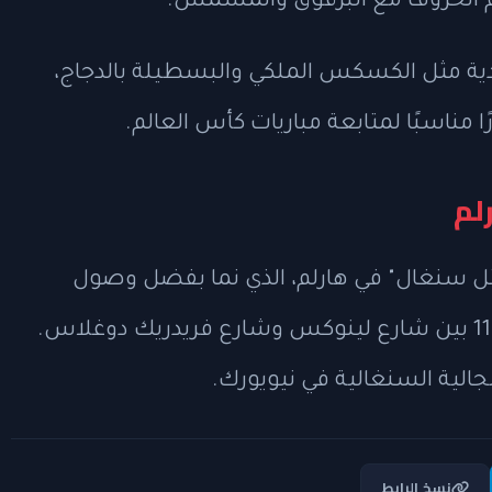
حم الخروف مع البرقوق والمشمش.
يدية مثل الكسكس الملكي والبسطيلة بالدجاج،
ا مناسبًا لمتابعة مباريات كأس العالم.
لم
تل سنغال" في هارلم، الذي نما بفضل وصول
مهاجرين من السنغال، ويقع حول شارع 116 بين شارع لينوكس وشارع فريدريك دوغلاس.
جالية السنغالية في نيويورك.
نسخ الرابط