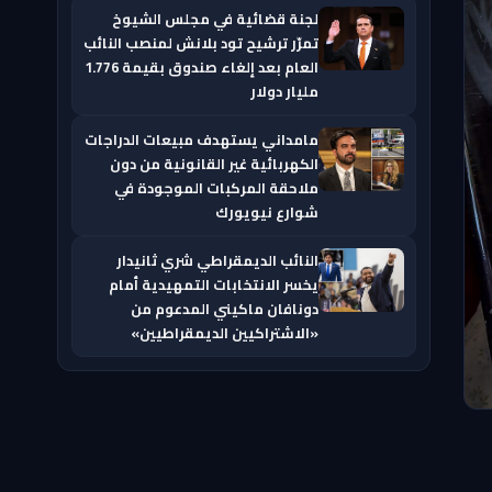
لجنة قضائية في مجلس الشيوخ
تمرّر ترشيح تود بلانش لمنصب النائب
العام بعد إلغاء صندوق بقيمة 1.776
مليار دولار
مامداني يستهدف مبيعات الدراجات
الكهربائية غير القانونية من دون
ملاحقة المركبات الموجودة في
شوارع نيويورك
النائب الديمقراطي شري ثانيدار
يخسر الانتخابات التمهيدية أمام
دونافان ماكيني المدعوم من
«الاشتراكيين الديمقراطيين»