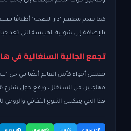
وطاجين كرات اللحم البيضاء، إلى جانب ل
كما يقدم مطعم "دار البهجة" أطباقًا تقل
بالإضافة إلى شوربة الهريسة التي تعد خيارً
تجمع الجالية السنغالية في هار
تعيش أجواء كأس العالم أيضًا في حي "لي
هذا الحي يعكس التنوع الثقافي والروحي لل
فيسبوك
تويتر
واتساب
تليجرام