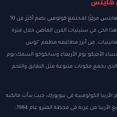
 هايتس
يعتبر حي "الكوبيتا الصغيرة" في جاكسون هايتس مركزًا لمجتمع كولومبي يضم أكثر من 10
ذا الحي في ستينيات القرن الماضي خلال فترة
ثمانينيات. من أبرز مطاعمه مطعم "لوس
حساء الأجيكو يوم الأربعاء وسانكوخو السمك يوم
 الذي يجمع مكونات متنوعة مثل النقانق واللحم
م الأريبا الكولومبية في نيويورك، حيث بدأت مالكته
ماريا كانو، وهي محامية وقاضية سابقة، ببيع الأريبا من عربة في محطة المترو عام 1984،