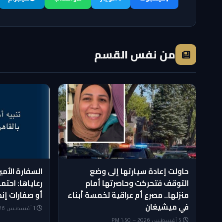
من نفس القسم
حاولت إعادة سيارتها إلى وضع
السفارة الأمي
التوقف فتحركت وحاصرتها أمام
رعاياها: احتمو
منزلها.. مصرع أم عراقية لخمسة أبناء
أو صفارات إنذ
في ميشيغان
1 أغسطس 2026 — 10:09 AM
5 أغسطس 2026 — 1:50 PM