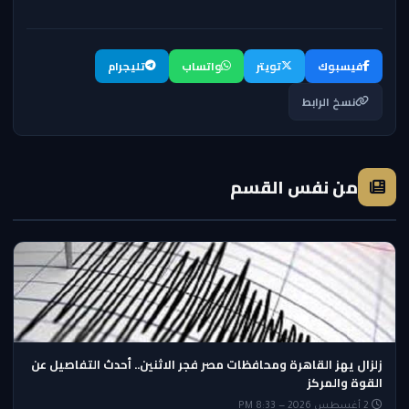
فيسبوك
تويتر
واتساب
تليجرام
نسخ الرابط
من نفس القسم
زلزال يهز القاهرة ومحافظات مصر فجر الاثنين.. أحدث التفاصيل عن
القوة والمركز
2 أغسطس 2026 — 8:33 PM