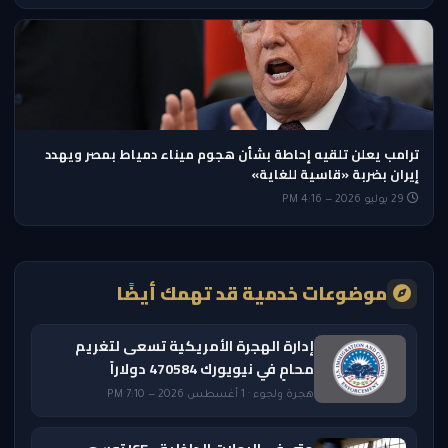
ترامب يعلن تلقيه إحاطة بشأن هجوم ميناء دمياط بمصر ويهدد
إيران بضربة «قاسية للغاية»
29 يوليو 2026 — 4:16 PM
موضوعات خدمية قد تهمك أيضًا
إدارة الهجرة الأمريكية تسعى لتغريم
محامٍ في نيويورك 470584 دولاراً
هجرة ولجوء · 1 أغسطس 2026 — 7:10 PM