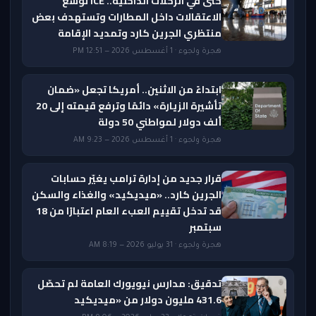
حتى في الرحلات الداخلية.. ICE توسع
الاعتقالات داخل المطارات وتستهدف بعض
منتظري الجرين كارد وتمديد الإقامة
هجرة ولجوء · 1 أغسطس 2026 — 12:51 PM
ابتداءً من الاثنين.. أمريكا تجعل «ضمان
تأشيرة الزيارة» دائمًا وترفع قيمته إلى 20
ألف دولار لمواطني 50 دولة
هجرة ولجوء · 1 أغسطس 2026 — 9:23 AM
قرار جديد من إدارة ترامب يغيّر حسابات
الجرين كارد.. «ميديكيد» والغذاء والسكن
قد تدخل تقييم العبء العام اعتبارًا من 18
سبتمبر
هجرة ولجوء · 31 يوليو 2026 — 8:19 AM
تدقيق: مدارس نيويورك العامة لم تحصّل
431.6 مليون دولار من «ميديكيد