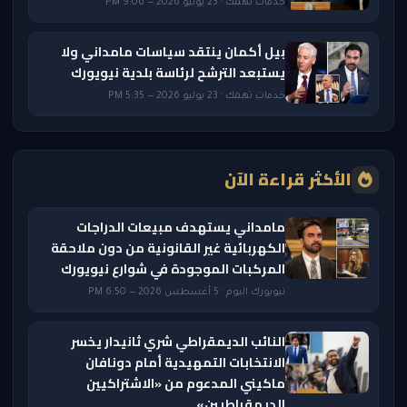
خدمات تهمك · 23 يوليو 2026 — 9:06 PM
بيل أكمان ينتقد سياسات مامداني ولا
يستبعد الترشح لرئاسة بلدية نيويورك
خدمات تهمك · 23 يوليو 2026 — 5:35 PM
الأكثر قراءة الآن
مامداني يستهدف مبيعات الدراجات
الكهربائية غير القانونية من دون ملاحقة
المركبات الموجودة في شوارع نيويورك
نيويورك اليوم · 5 أغسطس 2026 — 6:50 PM
النائب الديمقراطي شري ثانيدار يخسر
الانتخابات التمهيدية أمام دونافان
ماكيني المدعوم من «الاشتراكيين
الديمقراطيين»