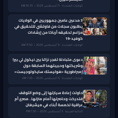
الولايات المتحدة · 5 أغسطس 2026 — 10:35 AM
3 مدعين عامين جمهوريين في الولايات
يطلبون سجلات من فاوتشي للتحقيق في
مزاعم تحقيقه أرباحًا من إرشادات
كوفيد-19
الولايات المتحدة · 6 أغسطس 2026 — 11:50 AM
دعوى متبادلة تفجر نزاعًا بين نيكول لي بيرا
وشريكتها وحبيبتهما السابقة حول
إمبراطورية «هوليستك سايكولوجيست»
الولايات المتحدة · 6 أغسطس 2026 — 7:20 AM
حاولت إعادة سيارتها إلى وضع التوقف
فتحركت وحاصرتها أمام منزلها.. مصرع أم
عراقية لخمسة أبناء في ميشيغان
الجالية العربية · 5 أغسطس 2026 — 1:50 PM