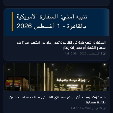
السفارة الأميركية في القاهرة تحذر رعاياها: احتموا فورًا عند
سماع انفجار أو صفارات إنذار
1 أغسطس 2026 — 10:09 AM
مصر تؤكد رسميًا أن حريق سفينتي الغاز في ميناء دمياط نجم عن
طائرة مسيّرة
30 يوليو 2026 — 3:39 AM