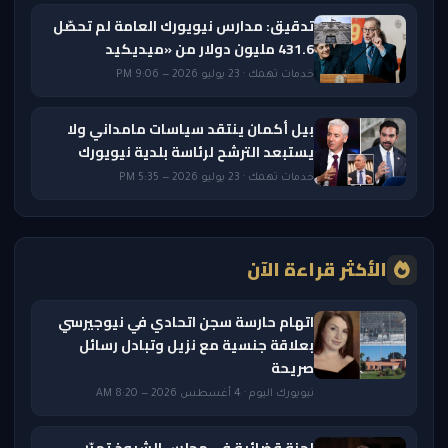
تدقيق: مدارس نيويورك العامة لم تحصّل
431.6 مليون دولار من «ميديكيد
خدمات تهمك · 23 يوليو 2026 — 9:06 PM
بيل أكمان ينتقد سياسات مامداني ولا
يستبعد الترشح لرئاسة بلدية نيويورك
خدمات تهمك · 23 يوليو 2026 — 5:35 PM
الأكثر قراءة الآن
اتهام حارسة سجن اتحادي في نيوجيرسي
بعلاقة جنسية مع نزيل وتبادل رسائل
صريحة
نيويورك اليوم · 4 أغسطس 2026 — 8:20 AM