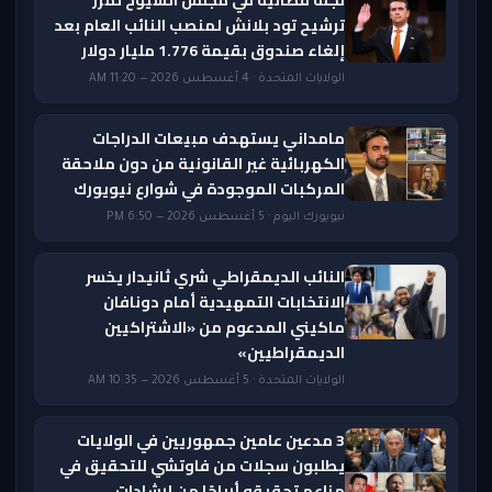
لجنة قضائية في مجلس الشيوخ تمرّر
ترشيح تود بلانش لمنصب النائب العام بعد
إلغاء صندوق بقيمة 1.776 مليار دولار
الولايات المتحدة · 4 أغسطس 2026 — 11:20 AM
مامداني يستهدف مبيعات الدراجات
الكهربائية غير القانونية من دون ملاحقة
المركبات الموجودة في شوارع نيويورك
نيويورك اليوم · 5 أغسطس 2026 — 6:50 PM
النائب الديمقراطي شري ثانيدار يخسر
الانتخابات التمهيدية أمام دونافان
ماكيني المدعوم من «الاشتراكيين
الديمقراطيين»
الولايات المتحدة · 5 أغسطس 2026 — 10:35 AM
3 مدعين عامين جمهوريين في الولايات
يطلبون سجلات من فاوتشي للتحقيق في
مزاعم تحقيقه أرباحًا من إرشادات