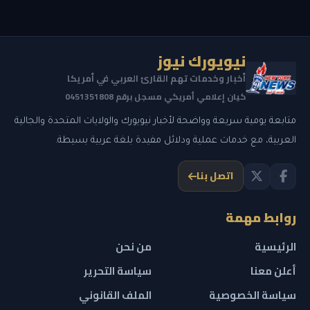
نيويورك نيوز
أخبار وخدمات تهم القارئ العربي في أمريكا
كيان إعلامي أمريكي مسجل برقم 0451351808
متابعة يومية سريعة وواضحة لأخبار نيويورك والولايات المتحدة والجالية
العربية، مع خدمات عملية ودلائل مفيدة بلغة عربية بسيطة.
اتصل بنا
روابط مهمة
الرئيسية
من نحن
أعلن معنا
سياسة التحرير
سياسة الخصوصية
الملف القانوني