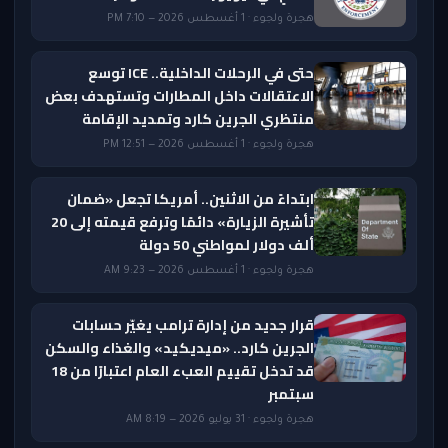
هجرة ولجوء · 1 أغسطس 2026 — 7:10 PM
حتى في الرحلات الداخلية.. ICE توسع
الاعتقالات داخل المطارات وتستهدف بعض
منتظري الجرين كارد وتمديد الإقامة
هجرة ولجوء · 1 أغسطس 2026 — 12:51 PM
ابتداءً من الاثنين.. أمريكا تجعل «ضمان
تأشيرة الزيارة» دائمًا وترفع قيمته إلى 20
ألف دولار لمواطني 50 دولة
هجرة ولجوء · 1 أغسطس 2026 — 9:23 AM
قرار جديد من إدارة ترامب يغيّر حسابات
الجرين كارد.. «ميديكيد» والغذاء والسكن
قد تدخل تقييم العبء العام اعتبارًا من 18
سبتمبر
هجرة ولجوء · 31 يوليو 2026 — 8:19 AM