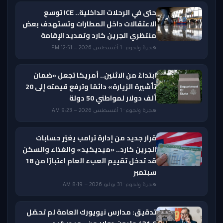
حتى في الرحلات الداخلية.. ICE توسع
الاعتقالات داخل المطارات وتستهدف بعض
منتظري الجرين كارد وتمديد الإقامة
هجرة ولجوء · 1 أغسطس 2026 — 12:51 PM
ابتداءً من الاثنين.. أمريكا تجعل «ضمان
تأشيرة الزيارة» دائمًا وترفع قيمته إلى 20
ألف دولار لمواطني 50 دولة
هجرة ولجوء · 1 أغسطس 2026 — 9:23 AM
قرار جديد من إدارة ترامب يغيّر حسابات
الجرين كارد.. «ميديكيد» والغذاء والسكن
قد تدخل تقييم العبء العام اعتبارًا من 18
سبتمبر
هجرة ولجوء · 31 يوليو 2026 — 8:19 AM
تدقيق: مدارس نيويورك العامة لم تحصّل