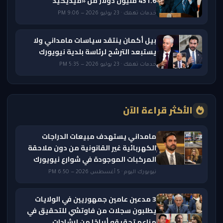
431.6 مليون دولار من «ميديكيد
خدمات تهمك · 23 يوليو 2026 — 9:06 PM
بيل أكمان ينتقد سياسات مامداني ولا
يستبعد الترشح لرئاسة بلدية نيويورك
خدمات تهمك · 23 يوليو 2026 — 5:35 PM
الأكثر قراءة الآن
مامداني يستهدف مبيعات الدراجات
الكهربائية غير القانونية من دون ملاحقة
المركبات الموجودة في شوارع نيويورك
نيويورك اليوم · 5 أغسطس 2026 — 6:50 PM
3 مدعين عامين جمهوريين في الولايات
يطلبون سجلات من فاوتشي للتحقيق في
مزاعم تحقيقه أرباحًا من إرشادات