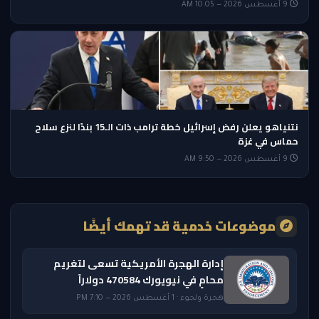
9 أغسطس 2026 — 10:05 AM
نتنياهو يعلن رفض إسرائيل خطة ترامب ذات الـ15 بندًا لنزع سلاح
حماس في غزة
9 أغسطس 2026 — 9:50 AM
موضوعات خدمية قد تهمك أيضًا
إدارة الهجرة الأمريكية تسعى لتغريم
محامٍ في نيويورك 470584 دولاراً
هجرة ولجوء · 1 أغسطس 2026 — 7:10 PM