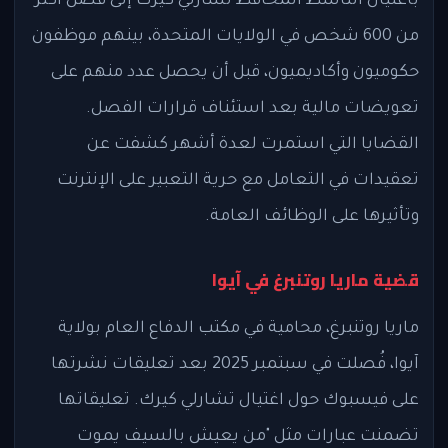
باغتيال الناشط المحافظ تشارلي كيرك إلى فصل أكثر
من 600 شخص في الولايات المتحدة، بينهم موظفون
حكوميون وأكاديميون، قبل أن يحصل عدد منهم على
تعويضات مالية بعد استئناف قرارات الفصل.
القضايا التي استمرت لعدة أشهر كشفت عن
تعقيدات في التعامل مع حرية التعبير على الإنترنت
وتأثيرها على الوظائف العامة.
قضية ماريا روتنبرغ في آيوا
ماريا روتنبرغ، محامية في مكتب الدفاع العام بولاية
آيوا، فُصلت في سبتمبر 2025 بعد تعليقات نشرتها
على فيسبوك حول اغتيال تشارلي كيرك. تعليقاتها
تضمنت عبارات مثل "من يعيش بالسيف يموت