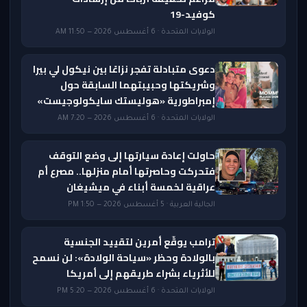
كوفيد-19
الولايات المتحدة · 6 أغسطس 2026 — 11:50 AM
دعوى متبادلة تفجر نزاعًا بين نيكول لي بيرا
وشريكتها وحبيبتهما السابقة حول
إمبراطورية «هوليستك سايكولوجيست»
الولايات المتحدة · 6 أغسطس 2026 — 7:20 AM
حاولت إعادة سيارتها إلى وضع التوقف
فتحركت وحاصرتها أمام منزلها.. مصرع أم
عراقية لخمسة أبناء في ميشيغان
الجالية العربية · 5 أغسطس 2026 — 1:50 PM
ترامب يوقّع أمرين لتقييد الجنسية
بالولادة وحظر «سياحة الولادة»: لن نسمح
للأثرياء بشراء طريقهم إلى أمريكا
الولايات المتحدة · 6 أغسطس 2026 — 5:20 PM