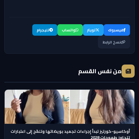
فيسبوك
تويتر
واتساب
تليجرام
نسخ الرابط
من نفس القسم
أوكاسيو-كورتيز تبدأ إجراءات تجميد بويضاتها وتلمّح إلى اعتبارات
تتجاوز طموحات 2028