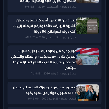
منتظري الجرين كارد وتمديد الإقامة
هجرة ولجوء · 1 أغسطس 2026 — 12:51 PM
ابتداءً من الاثنين.. أمريكا تجعل «ضمان
تأشيرة الزيارة» دائمًا وترفع قيمته إلى 20
ألف دولار لمواطني 50 دولة
هجرة ولجوء · 1 أغسطس 2026 — 9:23 AM
قرار جديد من إدارة ترامب يغيّر حسابات
الجرين كارد.. «ميديكيد» والغذاء والسكن
قد تدخل تقييم العبء العام اعتبارًا من 18
سبتمبر
هجرة ولجوء · 31 يوليو 2026 — 8:19 AM
تدقيق: مدارس نيويورك العامة لم تحصّل
431.6 مليون دولار من «ميديكيد
خدمات تهمك · 23 يوليو 2026 — 9:06 PM