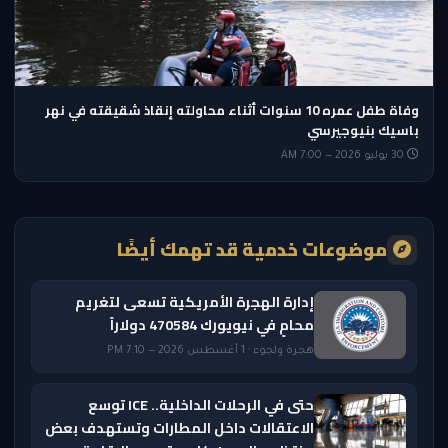
وفاة طفل عمره 10 سنوات أثناء محاولته إنقاذ شقيقته في نهر
باسيك بنيوجيرسي
30 يوليو 2026 — 7:00 AM
موضوعات خدمية قد تهمك أيضًا
إدارة الهجرة الأمريكية تسعى لتغريم
محامٍ في نيويورك 470584 دولاراً
هجرة ولجوء · 1 أغسطس 2026 — 7:10 PM
حتى في الرحلات الداخلية.. ICE توسع
الاعتقالات داخل المطارات وتستهدف بعض