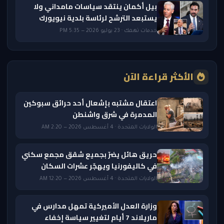
بيل أكمان ينتقد سياسات مامداني ولا
يستبعد الترشح لرئاسة بلدية نيويورك
خدمات تهمك · 23 يوليو 2026 — 5:35 PM
الأكثر قراءة الآن
اعتقال مشتبه بإشعال أحد حرائق سبوكين
المدمرة في شرق واشنطن
الولايات المتحدة · 4 أغسطس 2026 — 2:20 AM
حريق هائل يضرّ بجميع شقق مجمع سكني
في كاليفورنيا ويهجّر عشرات السكان
الولايات المتحدة · 4 أغسطس 2026 — 12:20 AM
وزارة العدل الأميركية تمهل مدارس في
ماريلاند 7 أيام لتغيير سياسة إخفاء