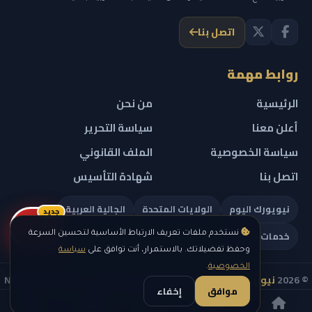
اتصل بنا
روابط مهمة
الرئيسية
من نحن
أعلن معنا
سياسة التحرير
سياسة الخصوصية
الملف القانوني
اتصل بنا
شهادة التأسيس
نيويورك اليوم
الولايات المتحدة
الجالية العربية
جديد
ريلز
خدمات تهمك
نستخدم ملفات تعريف الارتباط الأساسية لتحسين السرعة
وحفظ تفضيلاتك. بالاستمرار، أنت توافق على
سياسة
الخصوصية
.
© 2026
نيويورك نيوز
— جميع الحقوق محفوظة — NEW YORK NEWS
موافق
إخفاء
IN ARABIC LLC — رقم التسجيل 0451351808