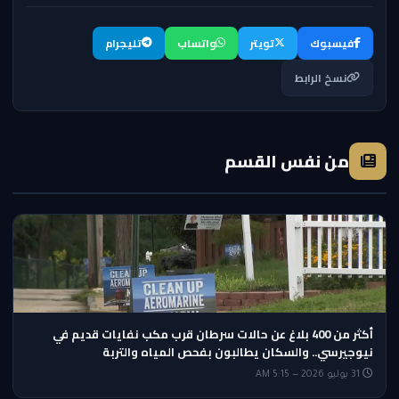
فيسبوك
تويتر
واتساب
تليجرام
نسخ الرابط
من نفس القسم
أكثر من 400 بلاغ عن حالات سرطان قرب مكب نفايات قديم في
نيوجيرسي.. والسكان يطالبون بفحص المياه والتربة
31 يوليو 2026 — 5:15 AM