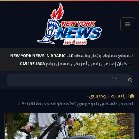
الموقع مملوك ويُدار بواسطة
NEW YORK NEWS IN ARABIC LLC
— كيان إعلامي رقمي أمريكي مسجل برقم
0451351808
الرئيسية
›
نيوجيرسي
›
بلدية ميدلسكس بنيوجيرسي تعتمد قواعد جديدة لقيادة ا...