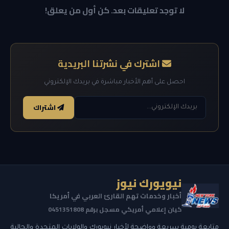
لا توجد تعليقات بعد. كن أول من يعلق!
اشترك في نشرتنا البريدية
احصل على أهم الأخبار مباشرة في بريدك الإلكتروني
اشتراك
نيويورك نيوز
أخبار وخدمات تهم القارئ العربي في أمريكا
كيان إعلامي أمريكي مسجل برقم 0451351808
متابعة يومية سريعة وواضحة لأخبار نيويورك والولايات المتحدة والجالية