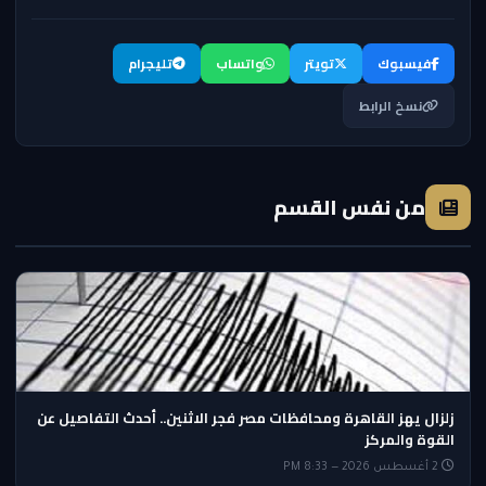
فيسبوك
تويتر
واتساب
تليجرام
نسخ الرابط
من نفس القسم
زلزال يهز القاهرة ومحافظات مصر فجر الاثنين.. أحدث التفاصيل عن
القوة والمركز
2 أغسطس 2026 — 8:33 PM