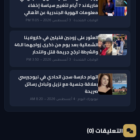
ماريلاند 7 أيام لتغيير سياسة إخفاء
معلومات الهوية الجندرية عن الأهالي
الولايات المتحدة · 3 أغسطس 2026 — 11:05 PM
العثور على زوجين قتيلين في كارولاينا
الشمالية بعد يوم من ذكرى زواجهما الـ40
والشرطة ترجّح جريمة قتل وانتحار
الولايات المتحدة · 3 أغسطس 2026 — 3:50 PM
اتهام حارسة سجن اتحادي في نيوجيرسي
بعلاقة جنسية مع نزيل وتبادل رسائل
صريحة
نيويورك اليوم · 4 أغسطس 2026 — 8:20 AM
التعليقات (0)