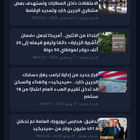
الاعتقالات داخل المطارات وتستهدف بعض
منتظري الجرين كارد وتمديد الإقامة
هجرة ولجوء · 1 أغسطس 2026 — 12:51 PM
ابتداءً من الاثنين.. أمريكا تجعل «ضمان
تأشيرة الزيارة» دائمًا وترفع قيمته إلى 20
ألف دولار لمواطني 50 دولة
هجرة ولجوء · 1 أغسطس 2026 — 9:23 AM
قرار جديد من إدارة ترامب يغيّر حسابات
الجرين كارد.. «ميديكيد» والغذاء والسكن
قد تدخل تقييم العبء العام اعتبارًا من 18
سبتمبر
هجرة ولجوء · 31 يوليو 2026 — 8:19 AM
تدقيق: مدارس نيويورك العامة لم تحصّل
431.6 مليون دولار من «ميديكيد
خدمات تهمك · 23 يوليو 2026 — 9:06 PM