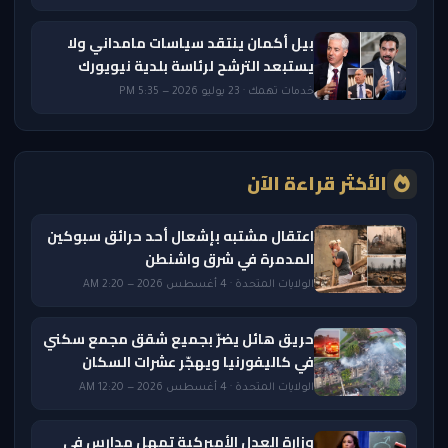
بيل أكمان ينتقد سياسات مامداني ولا
يستبعد الترشح لرئاسة بلدية نيويورك
خدمات تهمك · 23 يوليو 2026 — 5:35 PM
الأكثر قراءة الآن
اعتقال مشتبه بإشعال أحد حرائق سبوكين
المدمرة في شرق واشنطن
الولايات المتحدة · 4 أغسطس 2026 — 2:20 AM
حريق هائل يضرّ بجميع شقق مجمع سكني
في كاليفورنيا ويهجّر عشرات السكان
الولايات المتحدة · 4 أغسطس 2026 — 12:20 AM
وزارة العدل الأميركية تمهل مدارس في