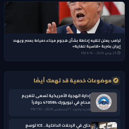
ترامب يعلن تلقيه إحاطة بشأن هجوم ميناء دمياط بمصر ويهدد
إيران بضربة «قاسية للغاية»
29 يوليو 2026 — 4:16 PM
موضوعات خدمية قد تهمك أيضًا
إدارة الهجرة الأمريكية تسعى لتغريم
محامٍ في نيويورك 470584 دولاراً
هجرة ولجوء · 1 أغسطس 2026 — 7:10 PM
حتى في الرحلات الداخلية.. ICE توسع