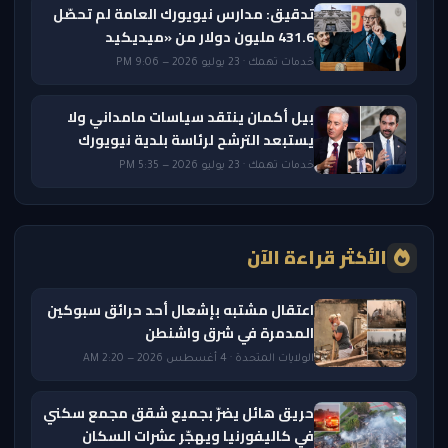
تدقيق: مدارس نيويورك العامة لم تحصّل
431.6 مليون دولار من «ميديكيد
خدمات تهمك · 23 يوليو 2026 — 9:06 PM
بيل أكمان ينتقد سياسات مامداني ولا
يستبعد الترشح لرئاسة بلدية نيويورك
خدمات تهمك · 23 يوليو 2026 — 5:35 PM
الأكثر قراءة الآن
اعتقال مشتبه بإشعال أحد حرائق سبوكين
المدمرة في شرق واشنطن
الولايات المتحدة · 4 أغسطس 2026 — 2:20 AM
حريق هائل يضرّ بجميع شقق مجمع سكني
في كاليفورنيا ويهجّر عشرات السكان