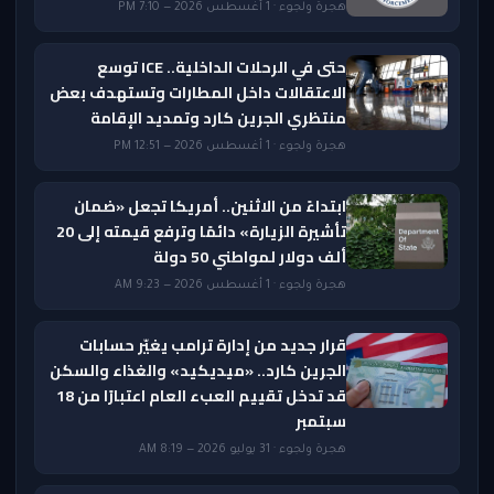
هجرة ولجوء · 1 أغسطس 2026 — 7:10 PM
حتى في الرحلات الداخلية.. ICE توسع
الاعتقالات داخل المطارات وتستهدف بعض
منتظري الجرين كارد وتمديد الإقامة
هجرة ولجوء · 1 أغسطس 2026 — 12:51 PM
ابتداءً من الاثنين.. أمريكا تجعل «ضمان
تأشيرة الزيارة» دائمًا وترفع قيمته إلى 20
ألف دولار لمواطني 50 دولة
هجرة ولجوء · 1 أغسطس 2026 — 9:23 AM
قرار جديد من إدارة ترامب يغيّر حسابات
الجرين كارد.. «ميديكيد» والغذاء والسكن
قد تدخل تقييم العبء العام اعتبارًا من 18
سبتمبر
هجرة ولجوء · 31 يوليو 2026 — 8:19 AM