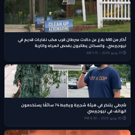
أكثر من 400 بلاغ عن حالات سرطان قرب مكب نفايات قديم في
نيوجيرسي.. والسكان يطالبون بفحص المياه والتربة
31 يوليو 2026 — 5:15 AM
شرطي يتنكر في هيئة شجيرة ويضبط 74 سائقًا يستخدمون
الهاتف في نيوجيرسي
30 يوليو 2026 — 8:30 PM