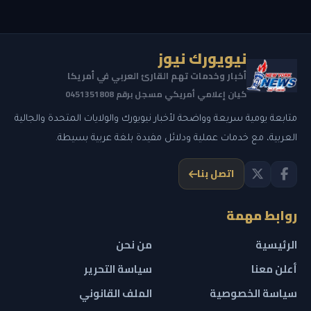
نيويورك نيوز
أخبار وخدمات تهم القارئ العربي في أمريكا
كيان إعلامي أمريكي مسجل برقم 0451351808
متابعة يومية سريعة وواضحة لأخبار نيويورك والولايات المتحدة والجالية
العربية، مع خدمات عملية ودلائل مفيدة بلغة عربية بسيطة.
اتصل بنا
روابط مهمة
الرئيسية
من نحن
أعلن معنا
سياسة التحرير
سياسة الخصوصية
الملف القانوني