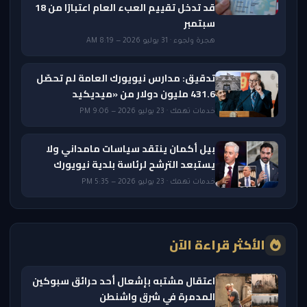
قد تدخل تقييم العبء العام اعتبارًا من 18
سبتمبر
هجرة ولجوء · 31 يوليو 2026 — 8:19 AM
تدقيق: مدارس نيويورك العامة لم تحصّل
431.6 مليون دولار من «ميديكيد
خدمات تهمك · 23 يوليو 2026 — 9:06 PM
بيل أكمان ينتقد سياسات مامداني ولا
يستبعد الترشح لرئاسة بلدية نيويورك
خدمات تهمك · 23 يوليو 2026 — 5:35 PM
الأكثر قراءة الآن
اعتقال مشتبه بإشعال أحد حرائق سبوكين
المدمرة في شرق واشنطن