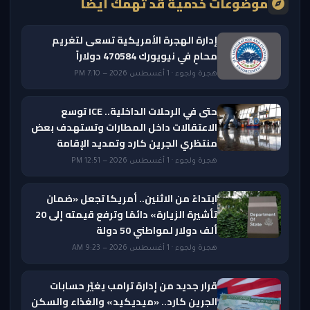
موضوعات خدمية قد تهمك أيضًا
إدارة الهجرة الأمريكية تسعى لتغريم
محامٍ في نيويورك 470584 دولاراً
هجرة ولجوء · 1 أغسطس 2026 — 7:10 PM
حتى في الرحلات الداخلية.. ICE توسع
الاعتقالات داخل المطارات وتستهدف بعض
منتظري الجرين كارد وتمديد الإقامة
هجرة ولجوء · 1 أغسطس 2026 — 12:51 PM
ابتداءً من الاثنين.. أمريكا تجعل «ضمان
تأشيرة الزيارة» دائمًا وترفع قيمته إلى 20
ألف دولار لمواطني 50 دولة
هجرة ولجوء · 1 أغسطس 2026 — 9:23 AM
قرار جديد من إدارة ترامب يغيّر حسابات
الجرين كارد.. «ميديكيد» والغذاء والسكن