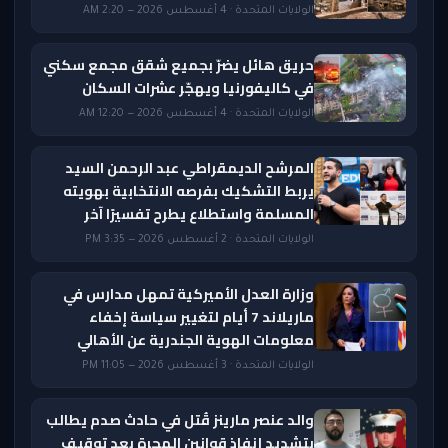
الولايات المتحدة · 4 أغسطس 2026 — 2:20 AM
حريق هائل يضرّ بجميع شقق مجمع سكني
في كاليفورنيا ويهجّر عشرات السكان
الولايات المتحدة · 4 أغسطس 2026 — 12:20 AM
المرشح الديمقراطي عبد الرحمن السيد
يربط التشكيك بفرصه الانتخابية بهويته
المسلمة واستطلاع يطرح تفسيرًا آخر
الولايات المتحدة · 2 أغسطس 2026 — 3:35 PM
وزارة العدل الأميركية تمهل مدارس في
ماريلاند 7 أيام لتغيير سياسة إخفاء
معلومات الهوية الجندرية عن الأهالي
الولايات المتحدة · 3 أغسطس 2026 — 11:05 PM
والد عنصر مارينز قُتل في حادث صدم يطالب
بتشديد إنفاذ قوانين الهجرة بعد توقيف