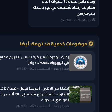
وفاة طفل عمره 10 سنوات أثناء
محاولته إنقاذ شقيقته في نهر باسيك
بنيوجيرسي
30 يوليو 2026 — 7:00 AM
موضوعات خدمية قد تهمك أيضًا
إدارة الهجرة الأمريكية تسعى لتغريم محامٍ
في نيويورك 470584 دولاراً
هجرة ولجوء · 1 أغسطس 2026 — 7:10 PM
ابتداءً من الاثنين.. أمريكا تجعل «ضمان تأشي
الزيارة» دائمًا وترفع قيمته إلى 20 ألف دول
لمواطني 50 دولة
هجرة ولجوء · 1 أغسطس 2026 — 9:23 AM