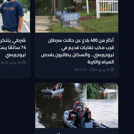
أكثر من 400 بلاغ عن حالات سرطان
شرطي يتنكر 
قرب مكب نفايات قديم في
74 سائقًا 
نيوجيرسي.. والسكان يطالبون بفحص
نيوجيرسي
المياه والتربة
30 يوليو 2026 — 8:30 PM
31 يوليو 2026 — 5:15 AM