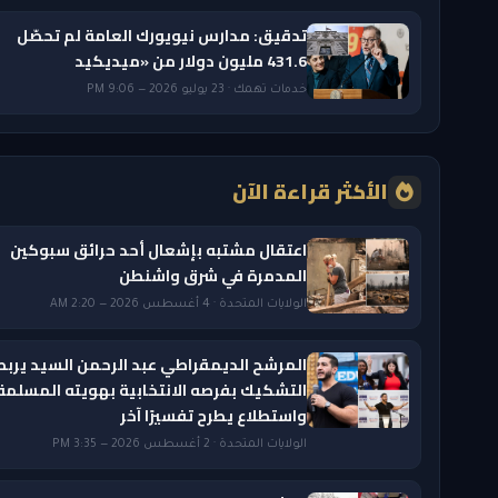
تدقيق: مدارس نيويورك العامة لم تحصّل
431.6 مليون دولار من «ميديكيد
خدمات تهمك · 23 يوليو 2026 — 9:06 PM
الأكثر قراءة الآن
اعتقال مشتبه بإشعال أحد حرائق سبوكين
المدمرة في شرق واشنطن
الولايات المتحدة · 4 أغسطس 2026 — 2:20 AM
المرشح الديمقراطي عبد الرحمن السيد يربط
التشكيك بفرصه الانتخابية بهويته المسلمة
واستطلاع يطرح تفسيرًا آخر
الولايات المتحدة · 2 أغسطس 2026 — 3:35 PM