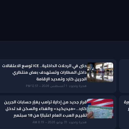
حتى في الرحلات الداخلية.. ICE توسع الاعتقالات
داخل المطارات وتستهدف بعض منتظري
الجرين كارد وتمديد الإقامة
هجرة ولجوء · 1 أغسطس 2026 — 12:51 PM
رة
قرار جديد من إدارة ترامب يغيّر حسابات الجرين
ار
كارد.. «ميديكيد» والغذاء والسكن قد تدخل
تقييم العبء العام اعتبارًا من 18 سبتمبر
هجرة ولجوء · 31 يوليو 2026 — 8:19 AM