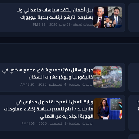
بيل أكمان ينتقد سياسات مامداني ولا
يستبعد الترشح لرئاسة بلدية نيويورك
خدمات تهمك · 23 يوليو 2026 — 5:35 PM
حريق هائل يضرّ بجميع شقق مجمع سكني في
كاليفورنيا ويهجّر عشرات السكان
الولايات المتحدة · 4 أغسطس 2026 — 12:20 AM
وزارة العدل الأميركية تمهل مدارس في
ماريلاند 7 أيام لتغيير سياسة إخفاء معلومات
الهوية الجندرية عن الأهالي
الولايات المتحدة · 3 أغسطس 2026 — 11:05 PM