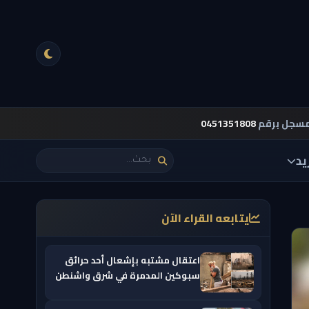
مسجل برقم
0451351808
يد
يتابعه القراء الآن
اعتقال مشتبه بإشعال أحد حرائق
سبوكين المدمرة في شرق واشنطن