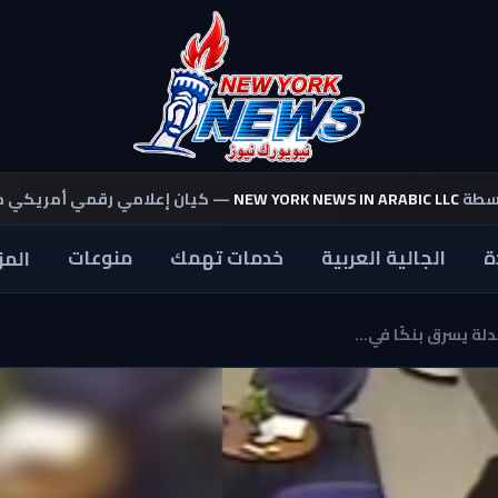
اسطة
NEW YORK NEWS IN ARABIC LLC
— كيان إعلامي رقمي أمريكي 
ة
الجالية العربية
خدمات تهمك
منوعات
المز
ة يسرق بنكًا في...