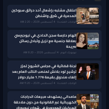
اعتقال مشتبه بإشعال أحد حرائق سبوكين
المدمرة في شرق واشنطن
الولايات المتحدة · 4 أغسطس 2026 — 2:20 AM
اتهام حارسة سجن اتحادي في نيوجيرسي
بعلاقة جنسية مع نزيل وتبادل رسائل
صريحة
نيويورك اليوم · 4 أغسطس 2026 — 8:20 AM
لجنة قضائية في مجلس الشيوخ تمرّر
ترشيح تود بلانش لمنصب النائب العام بعد
إلغاء صندوق بقيمة 1.776 مليار دولار
الولايات المتحدة · 4 أغسطس 2026 — 11:20 AM
مامداني يستهدف مبيعات الدراجات
الكهربائية غير القانونية من دون ملاحقة
المركبات الموجودة في شوارع نيويورك