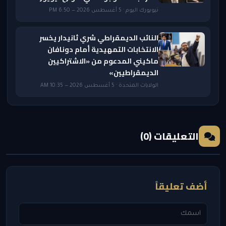
نيويورك اليوم · 5 أغسطس 2026 — 6:50 PM
النائب الديمقراطي شري ثانيدار يخسر
الانتخابات التمهيدية أمام دونافان
ماكيني المدعوم من «الاشتراكيين
الديمقراطيين»
الولايات المتحدة · 5 أغسطس 2026 — 10:35 AM
التعليقات (0)
أضف تعليقاً