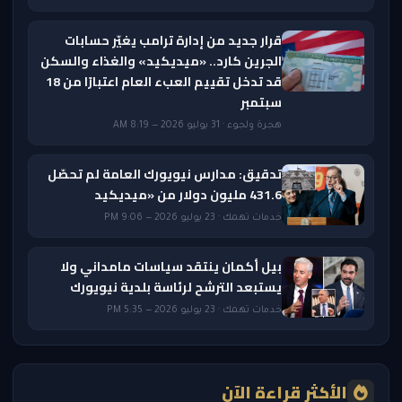
قرار جديد من إدارة ترامب يغيّر حسابات
الجرين كارد.. «ميديكيد» والغذاء والسكن
قد تدخل تقييم العبء العام اعتبارًا من 18
سبتمبر
هجرة ولجوء · 31 يوليو 2026 — 8:19 AM
تدقيق: مدارس نيويورك العامة لم تحصّل
431.6 مليون دولار من «ميديكيد
خدمات تهمك · 23 يوليو 2026 — 9:06 PM
بيل أكمان ينتقد سياسات مامداني ولا
يستبعد الترشح لرئاسة بلدية نيويورك
خدمات تهمك · 23 يوليو 2026 — 5:35 PM
الأكثر قراءة الآن