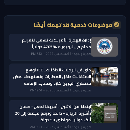
موضوعات خدمية قد تهمك أيضًا
إدارة الهجرة الأمريكية تسعى لتغريم
محامٍ في نيويورك 470584 دولاراً
هجرة ولجوء · 1 أغسطس 2026 — 7:10 PM
حتى في الرحلات الداخلية.. ICE توسع
الاعتقالات داخل المطارات وتستهدف بعض
منتظري الجرين كارد وتمديد الإقامة
هجرة ولجوء · 1 أغسطس 2026 — 12:51 PM
ابتداءً من الاثنين.. أمريكا تجعل «ضمان
تأشيرة الزيارة» دائمًا وترفع قيمته إلى 20
ألف دولار لمواطني 50 دولة
هجرة ولجوء · 1 أغسطس 2026 — 9:23 AM