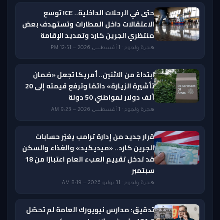
حتى في الرحلات الداخلية.. ICE توسع
الاعتقالات داخل المطارات وتستهدف بعض
منتظري الجرين كارد وتمديد الإقامة
هجرة ولجوء · 1 أغسطس 2026 — 12:51 PM
ابتداءً من الاثنين.. أمريكا تجعل «ضمان
تأشيرة الزيارة» دائمًا وترفع قيمته إلى 20
ألف دولار لمواطني 50 دولة
هجرة ولجوء · 1 أغسطس 2026 — 9:23 AM
قرار جديد من إدارة ترامب يغيّر حسابات
الجرين كارد.. «ميديكيد» والغذاء والسكن
قد تدخل تقييم العبء العام اعتبارًا من 18
سبتمبر
هجرة ولجوء · 31 يوليو 2026 — 8:19 AM
تدقيق: مدارس نيويورك العامة لم تحصّل