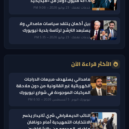
431.6 مليون دولار من «ميديكيد
خدمات تهمك · 23 يوليو 2026 — 9:06 PM
بيل أكمان ينتقد سياسات مامداني ولا
يستبعد الترشح لرئاسة بلدية نيويورك
خدمات تهمك · 23 يوليو 2026 — 5:35 PM
الأكثر قراءة الآن
مامداني يستهدف مبيعات الدراجات
الكهربائية غير القانونية من دون ملاحقة
المركبات الموجودة في شوارع نيويورك
نيويورك اليوم · 5 أغسطس 2026 — 6:50 PM
النائب الديمقراطي شري ثانيدار يخسر
الانتخابات التمهيدية أمام دونافان
ماكيني المدعوم من «الاشتراكيين