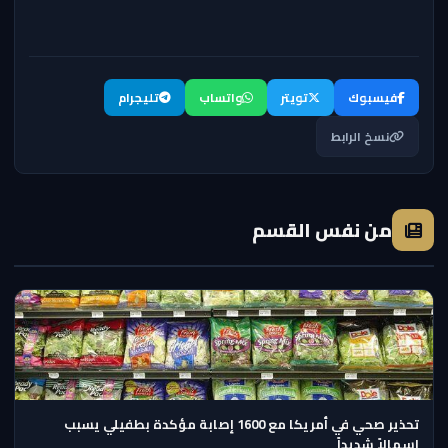
فيسبوك
تويتر
واتساب
تليجرام
نسخ الرابط
من نفس القسم
تحذير صحي في أمريكا مع 1600 إصابة مؤكدة بطفيلي يسبب
إسهالاً شديداً