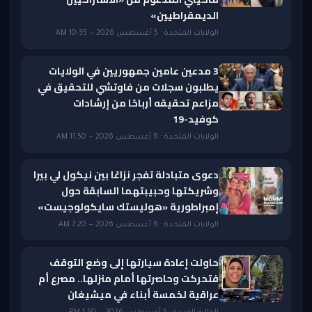
الديمقراطيين»
الولايات المتحدة · 5 أغسطس 2026 — 10:35 AM
3 مدعين عامين جمهوريين في الولايات
يطلبون سجلات من فاوتشي للتحقيق في
مزاعم تحقيقه أرباحًا من إرشادات
كوفيد-19
الولايات المتحدة · 6 أغسطس 2026 — 11:50 AM
دعوى متبادلة تفجر نزاعًا بين نيكول لي بيرا
وشريكتها وحبيبتهما السابقة حول
إمبراطورية «هوليستك سايكولوجيست»
الولايات المتحدة · 6 أغسطس 2026 — 7:20 AM
حاولت إعادة سيارتها إلى وضع التوقف
فتحركت وحاصرتها أمام منزلها.. مصرع أم
عراقية لخمسة أبناء في ميشيغان