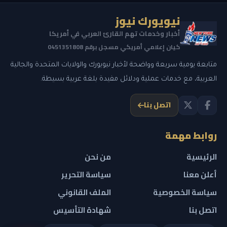
نيويورك نيوز
أخبار وخدمات تهم القارئ العربي في أمريكا
كيان إعلامي أمريكي مسجل برقم 0451351808
متابعة يومية سريعة وواضحة لأخبار نيويورك والولايات المتحدة والجالية
العربية، مع خدمات عملية ودلائل مفيدة بلغة عربية بسيطة.
اتصل بنا
روابط مهمة
الرئيسية
من نحن
أعلن معنا
سياسة التحرير
سياسة الخصوصية
الملف القانوني
اتصل بنا
شهادة التأسيس