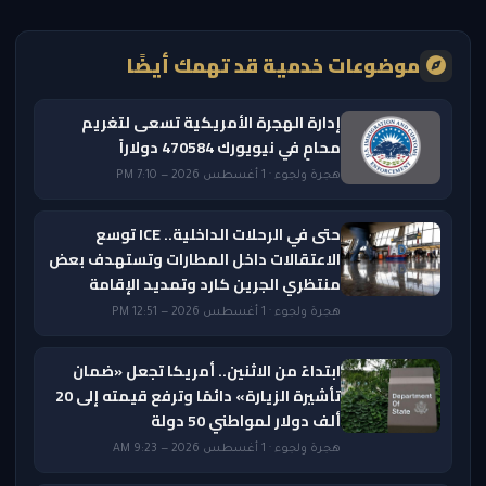
موضوعات خدمية قد تهمك أيضًا
إدارة الهجرة الأمريكية تسعى لتغريم
محامٍ في نيويورك 470584 دولاراً
هجرة ولجوء · 1 أغسطس 2026 — 7:10 PM
حتى في الرحلات الداخلية.. ICE توسع
الاعتقالات داخل المطارات وتستهدف بعض
منتظري الجرين كارد وتمديد الإقامة
هجرة ولجوء · 1 أغسطس 2026 — 12:51 PM
ابتداءً من الاثنين.. أمريكا تجعل «ضمان
تأشيرة الزيارة» دائمًا وترفع قيمته إلى 20
ألف دولار لمواطني 50 دولة
هجرة ولجوء · 1 أغسطس 2026 — 9:23 AM