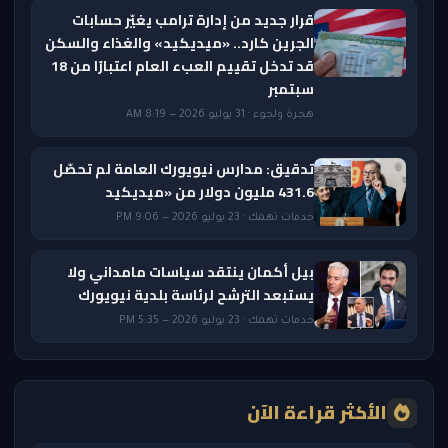
قرار جديد من إدارة ترامب يغيّر حسابات
الجرين كارد.. «ميديكيد» والغذاء والسكن
قد تدخل تقييم العبء العام اعتبارًا من 18
سبتمبر
هجرة ولجوء · 31 يوليو 2026 — 8:19 AM
تدقيق: مدارس نيويورك العامة لم تحصّل
431.6 مليون دولار من «ميديكيد
خدمات تهمك · 23 يوليو 2026 — 9:06 PM
بيل أكمان ينتقد سياسات مامداني ولا
يستبعد الترشح لرئاسة بلدية نيويورك
خدمات تهمك · 23 يوليو 2026 — 5:35 PM
الأكثر قراءة الآن