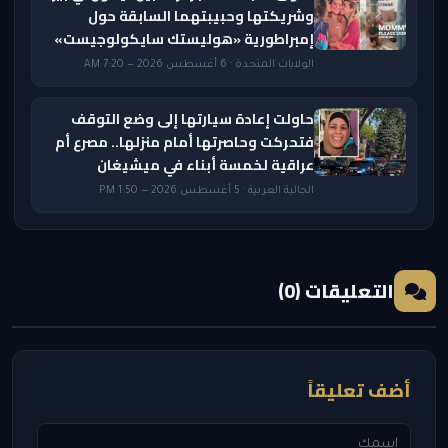
وشريكتها وحبيبتهما السابقة حول
إمبراطورية «هوليستك سايكولوجيست»
الولايات المتحدة · 6 أغسطس 2026 — 7:20 AM
حاولت إعادة سيارتها إلى وضع التوقف
فتحركت وحاصرتها أمام منزلها.. مصرع أم
عراقية لخمسة أبناء في ميشيغان
الجالية العربية · 5 أغسطس 2026 — 1:50 PM
التعليقات (0)
أضف تعليقاً