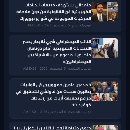
مامداني يستهدف مبيعات الدراجات
الكهربائية غير القانونية من دون ملاحقة
المركبات الموجودة في شوارع نيويورك
نيويورك اليوم · 5 أغسطس 2026 — 6:50 PM
النائب الديمقراطي شري ثانيدار يخسر
الانتخابات التمهيدية أمام دونافان
ماكيني المدعوم من «الاشتراكيين
الديمقراطيين»
الولايات المتحدة · 5 أغسطس 2026 — 10:35 AM
3 مدعين عامين جمهوريين في الولايات
يطلبون سجلات من فاوتشي للتحقيق في
مزاعم تحقيقه أرباحًا من إرشادات
كوفيد-19
الولايات المتحدة · 6 أغسطس 2026 — 11:50 AM
دعوى متبادلة تفجر نزاعًا بين نيكول لي بيرا