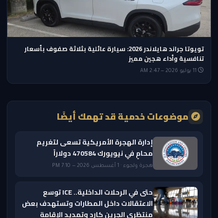
تويوتا جراند هايلاندر 2026: سيارة عائلية بثلاثة صفوف بأسعار
تنافسية وأداء هجين مميز
11 يوليو 2026 — 2:47 AM
موضوعات خدمية قد تهمك أيضًا
إدارة الهجرة الأمريكية تسعى لتغريم
محامٍ في نيويورك 470584 دولاراً
هجرة ولجوء · 1 أغسطس 2026 — 7:10 PM
حتى في الرحلات الداخلية.. ICE توسع
الاعتقالات داخل المطارات وتستهدف بعض
منتظري الجرين كارد وتمديد الإقامة