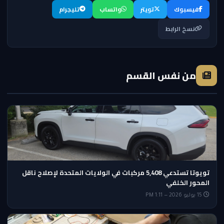
فيسبوك
تويتر
واتساب
تليجرام
نسخ الرابط
من نفس القسم
تويوتا تستدعي 5,408 مركبات في الولايات المتحدة لإصلاح ناقل
المحور الخلفي
15 يوليو 2026 — 1:11 PM