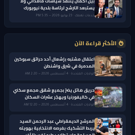
بيل أكمان ينتقد سياسات مامداني ولا
يستبعد الترشح لرئاسة بلدية نيويورك
خدمات تهمك · 23 يوليو 2026 — 5:35 PM
الأكثر قراءة الآن
اعتقال مشتبه بإشعال أحد حرائق سبوكين
المدمرة في شرق واشنطن
الولايات المتحدة · 4 أغسطس 2026 — 2:20 AM
حريق هائل يضرّ بجميع شقق مجمع سكني
في كاليفورنيا ويهجّر عشرات السكان
الولايات المتحدة · 4 أغسطس 2026 — 12:20 AM
المرشح الديمقراطي عبد الرحمن السيد
يربط التشكيك بفرصه الانتخابية بهويته
المسلمة واستطلاع يطرح تفسيرًا آخر