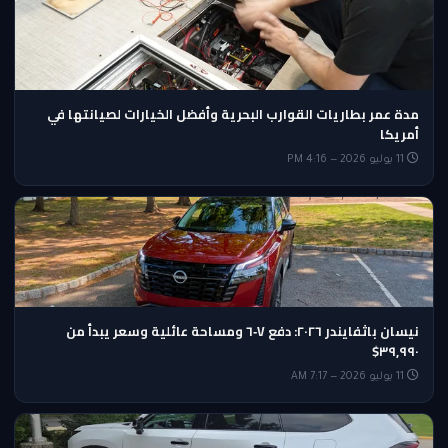
مدة عمر بطاريات القوارب البحرية وأفضل الخيارات لصيانتها في
أمريكا
11 يوليو 2026 — 4:16 PM
نيسان باثفايندر ٢٠٢٦: دفع V‑٦ ومساحة عائلية وسعر يبدأ من
٣٩,٩٩٠$
11 يوليو 2026 — 7:17 AM