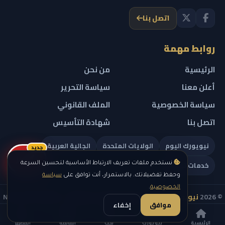
اتصل بنا
روابط مهمة
الرئيسية
من نحن
أعلن معنا
سياسة التحرير
سياسة الخصوصية
الملف القانوني
اتصل بنا
شهادة التأسيس
نيويورك اليوم
الولايات المتحدة
الجالية العربية
جديد
ريلز
خدمات تهمك
نستخدم ملفات تعريف الارتباط الأساسية لتحسين السرعة
وحفظ تفضيلاتك. بالاستمرار، أنت توافق على
سياسة
الخصوصية
.
© 2026
نيويورك نيوز
— جميع الحقوق محفوظة — NEW YORK NEWS
موافق
إخفاء
IN ARABIC LLC — رقم التسجيل 0451351808
الرئيسية
نيويورك
بحث
القائمة
المظهر