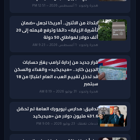
هجرة ولجوء · 1 أغسطس 2026 — 12:51 PM
ابتداءً من الاثنين.. أمريكا تجعل «ضمان
تأشيرة الزيارة» دائمًا وترفع قيمته إلى 20
ألف دولار لمواطني 50 دولة
هجرة ولجوء · 1 أغسطس 2026 — 9:23 AM
قرار جديد من إدارة ترامب يغيّر حسابات
الجرين كارد.. «ميديكيد» والغذاء والسكن
قد تدخل تقييم العبء العام اعتبارًا من 18
سبتمبر
هجرة ولجوء · 31 يوليو 2026 — 8:19 AM
تدقيق: مدارس نيويورك العامة لم تحصّل
431.6 مليون دولار من «ميديكيد
خدمات تهمك · 23 يوليو 2026 — 9:06 PM