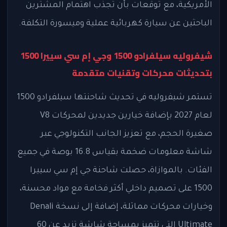
الأمريكية، مع توقعات بأن تجذب اهتمام المشترين
الباحثين عن سيارة كهربائية عملية وميسورة التكلفة.
شيفروليه سيلفرادو 1500 وجي إم سي سييرا 1500
بتحديثات محركات وتقنيات متقدمة
تستمر شيفروليه في تحديث شاحنتها سيلفرادو 1500
لعام 2027 بإضافة خيارين جديدين لمحركات V8
صغيرة الحجم، مع تعزيز الجانب التكنولوجي عبر
شاشة معلومات ضخمة بقياس 16.8 بوصة في جميع
الفئات. بالموازاة، حصلت شاحنة جي إم سي سييرا
1500 على تصميم داخلي أكثر فخامة مع مواد محسنة،
وخيارات محركات مماثلة، إضافة إلى نسخة Denali
Ultimate التي تتميز بمساحة شاشة تزيد عن 60