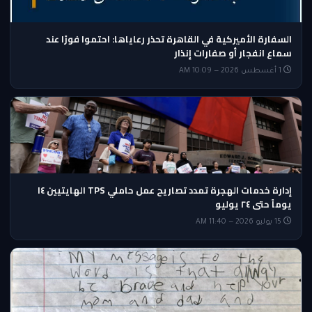
السفارة الأميركية في القاهرة تحذر رعاياها: احتموا فورًا عند
سماع انفجار أو صفارات إنذار
1 أغسطس 2026 — 10:09 AM
إدارة خدمات الهجرة تمدد تصاريح عمل حاملي TPS الهايتيين ١٤
يوماً حتى ٢٤ يوليو
15 يوليو 2026 — 11:40 AM