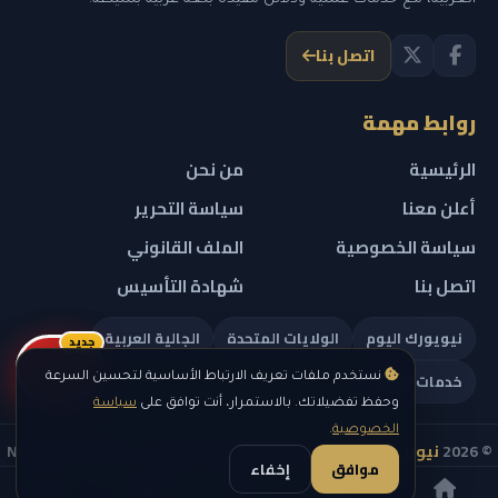
اتصل بنا
روابط مهمة
الرئيسية
من نحن
أعلن معنا
سياسة التحرير
سياسة الخصوصية
الملف القانوني
اتصل بنا
شهادة التأسيس
نيويورك اليوم
الولايات المتحدة
الجالية العربية
جديد
ريلز
خدمات تهمك
نستخدم ملفات تعريف الارتباط الأساسية لتحسين السرعة
وحفظ تفضيلاتك. بالاستمرار، أنت توافق على
سياسة
الخصوصية
.
© 2026
نيويورك نيوز
— جميع الحقوق محفوظة — NEW YORK NEWS
موافق
إخفاء
IN ARABIC LLC — رقم التسجيل 0451351808