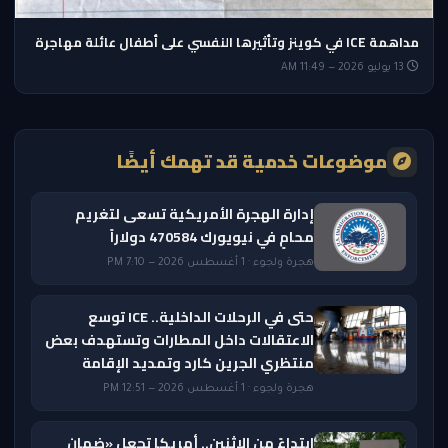
مداهمة ICE في كوينز وتأثيرها النفسي على أطفال عائلة مهاجرة
13 يوليو 2026 — 11:49 AM
موضوعات خدمية قد تهمك أيضًا
إدارة الهجرة الأمريكية تسعى لتغريم
محامٍ في نيويورك 470584 دولاراً
هجرة ولجوء · 1 أغسطس 2026 — 7:10 PM
حتى في الرحلات الداخلية.. ICE توسع
الاعتقالات داخل المطارات وتستهدف بعض
منتظري الجرين كارد وتمديد الإقامة
هجرة ولجوء · 1 أغسطس 2026 — 12:51 PM
ابتداءً من الاثنين.. أمريكا تجعل «ضمان