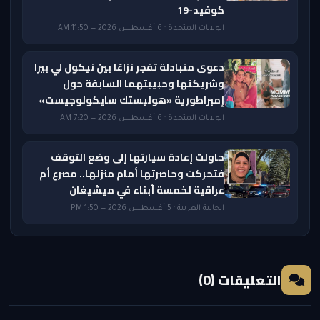
كوفيد-19
الولايات المتحدة · 6 أغسطس 2026 — 11:50 AM
دعوى متبادلة تفجر نزاعًا بين نيكول لي بيرا
وشريكتها وحبيبتهما السابقة حول
إمبراطورية «هوليستك سايكولوجيست»
الولايات المتحدة · 6 أغسطس 2026 — 7:20 AM
حاولت إعادة سيارتها إلى وضع التوقف
فتحركت وحاصرتها أمام منزلها.. مصرع أم
عراقية لخمسة أبناء في ميشيغان
الجالية العربية · 5 أغسطس 2026 — 1:50 PM
التعليقات (0)