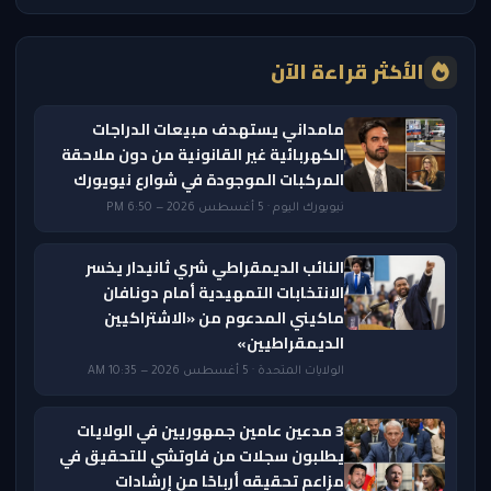
الأكثر قراءة الآن
مامداني يستهدف مبيعات الدراجات
الكهربائية غير القانونية من دون ملاحقة
المركبات الموجودة في شوارع نيويورك
نيويورك اليوم · 5 أغسطس 2026 — 6:50 PM
النائب الديمقراطي شري ثانيدار يخسر
الانتخابات التمهيدية أمام دونافان
ماكيني المدعوم من «الاشتراكيين
الديمقراطيين»
الولايات المتحدة · 5 أغسطس 2026 — 10:35 AM
3 مدعين عامين جمهوريين في الولايات
يطلبون سجلات من فاوتشي للتحقيق في
مزاعم تحقيقه أرباحًا من إرشادات