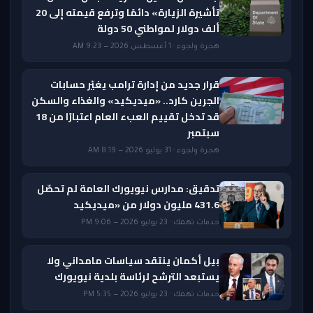
تأشيرة الزيارة» دائمًا وترفع قيمته إلى 20
ألف دولار لمواطني 50 دولة
هجرة ولجوء · 1 أغسطس 2026 — 9:23 AM
قرار جديد من إدارة ترامب يغيّر حسابات
الجرين كارد.. «ميديكيد» والغذاء والسكن
قد تدخل تقييم العبء العام اعتبارًا من 18
سبتمبر
هجرة ولجوء · 31 يوليو 2026 — 8:19 AM
تدقيق: مدارس نيويورك العامة لم تحصّل
431.6 مليون دولار من «ميديكيد
خدمات تهمك · 23 يوليو 2026 — 9:06 PM
بيل أكمان ينتقد سياسات مامداني ولا
يستبعد الترشح لرئاسة بلدية نيويورك
خدمات تهمك · 23 يوليو 2026 — 5:35 PM