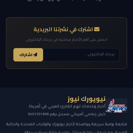
اشترك في نشرتنا البريدية
احصل على أهم الأخبار مباشرة في بريدك الإلكتروني
اشتراك
نيويورك نيوز
أخبار وخدمات تهم القارئ العربي في أمريكا
كيان إعلامي أمريكي مسجل برقم 0451351808
متابعة يومية سريعة وواضحة لأخبار نيويورك والولايات المتحدة والجالية
العربية، مع خدمات عملية ودلائل مفيدة بلغة عربية بسيطة.