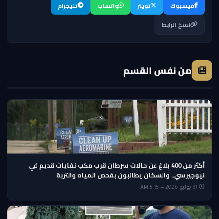
فيسبوك
تويتر
واتساب
تليجرام
نسخ الرابط
من نفس القسم
أكثر من 400 بلاغ عن حالات سرطان قرب مكب نفايات قديم في
نيوجيرسي.. والسكان يطالبون بفحص المياه والتربة
31 يوليو 2026 — 5:15 AM