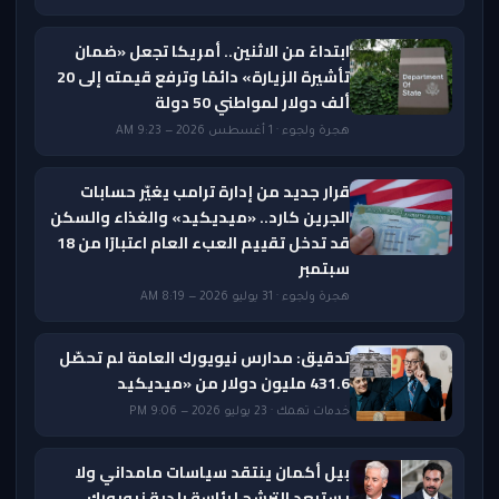
ابتداءً من الاثنين.. أمريكا تجعل «ضمان
تأشيرة الزيارة» دائمًا وترفع قيمته إلى 20
ألف دولار لمواطني 50 دولة
هجرة ولجوء · 1 أغسطس 2026 — 9:23 AM
قرار جديد من إدارة ترامب يغيّر حسابات
الجرين كارد.. «ميديكيد» والغذاء والسكن
قد تدخل تقييم العبء العام اعتبارًا من 18
سبتمبر
هجرة ولجوء · 31 يوليو 2026 — 8:19 AM
تدقيق: مدارس نيويورك العامة لم تحصّل
431.6 مليون دولار من «ميديكيد
خدمات تهمك · 23 يوليو 2026 — 9:06 PM
بيل أكمان ينتقد سياسات مامداني ولا
يستبعد الترشح لرئاسة بلدية نيويورك