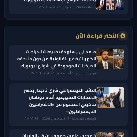
خدمات تهمك · 23 يوليو 2026 — 5:35 PM
الأكثر قراءة الآن
مامداني يستهدف مبيعات الدراجات
الكهربائية غير القانونية من دون ملاحقة
المركبات الموجودة في شوارع نيويورك
نيويورك اليوم · 5 أغسطس 2026 — 6:50 PM
النائب الديمقراطي شري ثانيدار يخسر
الانتخابات التمهيدية أمام دونافان
ماكيني المدعوم من «الاشتراكيين
الديمقراطيين»
الولايات المتحدة · 5 أغسطس 2026 — 10:35 AM
3 مدعين عامين جمهوريين في الولايات