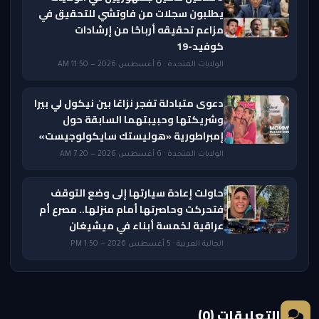
يطلبون سجلات من فاوتشي للتحقيق في
مزاعم تحقيقه أرباحًا من إرشادات
كوفيد-19
الولايات المتحدة · 6 أغسطس 2026 — 11:50 AM
دعوى متبادلة تفجر نزاعًا بين نيكول لي بيرا
وشريكتها وحبيبتهما السابقة حول
إمبراطورية «هوليستك سايكولوجيست»
الولايات المتحدة · 6 أغسطس 2026 — 7:20 AM
حاولت إعادة سيارتها إلى وضع التوقف
فتحركت وحاصرتها أمام منزلها.. مصرع أم
عراقية لخمسة أبناء في ميشيغان
الجالية العربية · 5 أغسطس 2026 — 1:50 PM
التعليقات (0)