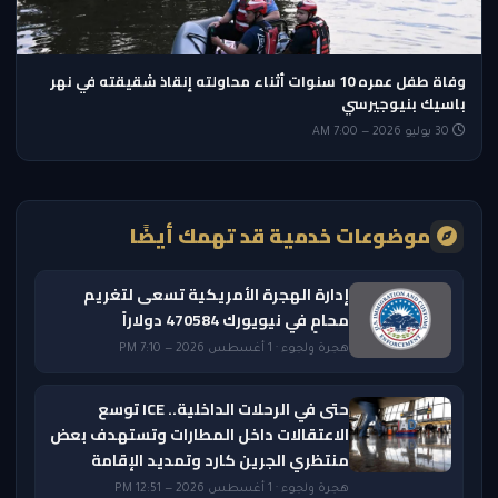
وفاة طفل عمره 10 سنوات أثناء محاولته إنقاذ شقيقته في نهر
باسيك بنيوجيرسي
30 يوليو 2026 — 7:00 AM
موضوعات خدمية قد تهمك أيضًا
إدارة الهجرة الأمريكية تسعى لتغريم
محامٍ في نيويورك 470584 دولاراً
هجرة ولجوء · 1 أغسطس 2026 — 7:10 PM
حتى في الرحلات الداخلية.. ICE توسع
الاعتقالات داخل المطارات وتستهدف بعض
منتظري الجرين كارد وتمديد الإقامة
هجرة ولجوء · 1 أغسطس 2026 — 12:51 PM