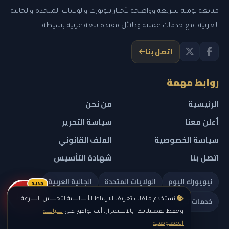
متابعة يومية سريعة وواضحة لأخبار نيويورك والولايات المتحدة والجالية
العربية، مع خدمات عملية ودلائل مفيدة بلغة عربية بسيطة.
اتصل بنا
روابط مهمة
الرئيسية
من نحن
أعلن معنا
سياسة التحرير
سياسة الخصوصية
الملف القانوني
اتصل بنا
شهادة التأسيس
نيويورك اليوم
الولايات المتحدة
الجالية العربية
جديد
ريلز
خدمات تهمك
نستخدم ملفات تعريف الارتباط الأساسية لتحسين السرعة
وحفظ تفضيلاتك. بالاستمرار، أنت توافق على
سياسة
الخصوصية
.