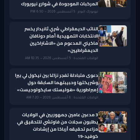
المركبات الموجودة في شوارع نيويورك
نيويورك اليوم · 5 أغسطس 2026 — 6:50 PM
النائب الديمقراطي شري ثانيدار يخسر
الانتخابات التمهيدية أمام دونافان
ماكيني المدعوم من «الاشتراكيين
الديمقراطيين»
الولايات المتحدة · 5 أغسطس 2026 — 10:35 AM
دعوى متبادلة تفجر نزاعًا بين نيكول لي بيرا
وشريكتها وحبيبتهما السابقة حول
إمبراطورية «هوليستك سايكولوجيست»
الولايات المتحدة · 6 أغسطس 2026 — 7:20 AM
3 مدعين عامين جمهوريين في الولايات
يطلبون سجلات من فاوتشي للتحقيق في
مزاعم تحقيقه أرباحًا من إرشادات
كوفيد-19