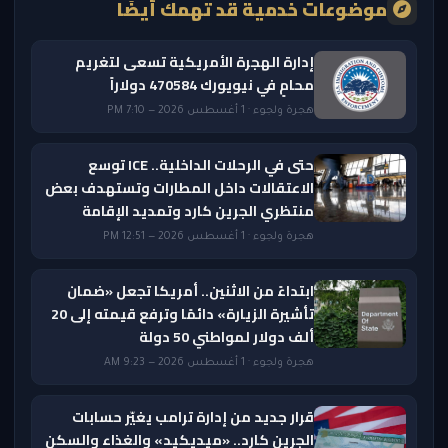
موضوعات خدمية قد تهمك أيضًا
إدارة الهجرة الأمريكية تسعى لتغريم
محامٍ في نيويورك 470584 دولاراً
هجرة ولجوء · 1 أغسطس 2026 — 7:10 PM
حتى في الرحلات الداخلية.. ICE توسع
الاعتقالات داخل المطارات وتستهدف بعض
منتظري الجرين كارد وتمديد الإقامة
هجرة ولجوء · 1 أغسطس 2026 — 12:51 PM
ابتداءً من الاثنين.. أمريكا تجعل «ضمان
تأشيرة الزيارة» دائمًا وترفع قيمته إلى 20
ألف دولار لمواطني 50 دولة
هجرة ولجوء · 1 أغسطس 2026 — 9:23 AM
قرار جديد من إدارة ترامب يغيّر حسابات
الجرين كارد.. «ميديكيد» والغذاء والسكن