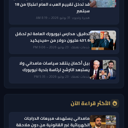
قد تدخل تقييم العبء العام اعتبارًا من 18
سبتمبر
هجرة ولجوء · 31 يوليو 2026 — 8:19 AM
تدقيق: مدارس نيويورك العامة لم تحصّل
431.6 مليون دولار من «ميديكيد
خدمات تهمك · 23 يوليو 2026 — 9:06 PM
بيل أكمان ينتقد سياسات مامداني ولا
يستبعد الترشح لرئاسة بلدية نيويورك
خدمات تهمك · 23 يوليو 2026 — 5:35 PM
الأكثر قراءة الآن
مامداني يستهدف مبيعات الدراجات
الكهربائية غير القانونية من دون ملاحقة