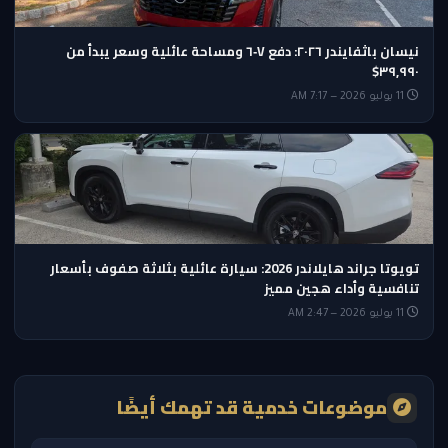
نيسان باثفايندر ٢٠٢٦: دفع V‑٦ ومساحة عائلية وسعر يبدأ من
٣٩,٩٩٠$
11 يوليو 2026 — 7:17 AM
تويوتا جراند هايلاندر 2026: سيارة عائلية بثلاثة صفوف بأسعار
تنافسية وأداء هجين مميز
11 يوليو 2026 — 2:47 AM
موضوعات خدمية قد تهمك أيضًا