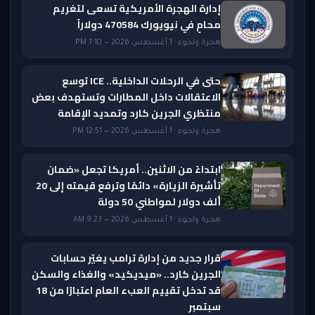
إدارة الهجرة الأمريكية تسعى لتغريم
محامٍ في نيويورك 470584 دولاراً
هجرة ولجوء · 1 أغسطس 2026 — 7:10 PM
حتى في الرحلات الداخلية.. ICE توسع
الاعتقالات داخل المطارات وتستهدف بعض
منتظري الجرين كارد وتمديد الإقامة
هجرة ولجوء · 1 أغسطس 2026 — 12:51 PM
ابتداءً من الاثنين.. أمريكا تجعل «ضمان
تأشيرة الزيارة» دائمًا وترفع قيمته إلى 20
ألف دولار لمواطني 50 دولة
هجرة ولجوء · 1 أغسطس 2026 — 9:23 AM
قرار جديد من إدارة ترامب يغيّر حسابات
الجرين كارد.. «ميديكيد» والغذاء والسكن
قد تدخل تقييم العبء العام اعتبارًا من 18
سبتمبر