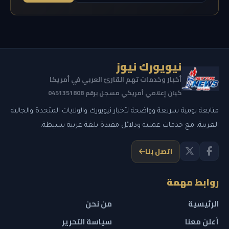
نيويورك نيوز
أخبار وخدمات تهم القارئ العربي في أمريكا
كيان إعلامي أمريكي مسجل برقم 0451351808
متابعة يومية سريعة وواضحة لأخبار نيويورك والولايات المتحدة والجالية
العربية، مع خدمات عملية ودلائل مفيدة بلغة عربية بسيطة.
اتصل بنا
روابط مهمة
الرئيسية
من نحن
أعلن معنا
سياسة التحرير