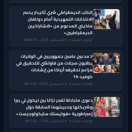
النائب الديمقراطي شري ثانيدار يخسر
الانتخابات التمهيدية أمام دونافان
ماكيني المدعوم من «الاشتراكيين
الديمقراطيين»
الولايات المتحدة · 5 أغسطس 2026 — 10:35 AM
3 مدعين عامين جمهوريين في الولايات
يطلبون سجلات من فاوتشي للتحقيق في
مزاعم تحقيقه أرباحًا من إرشادات
كوفيد-19
الولايات المتحدة · 6 أغسطس 2026 — 11:50 AM
دعوى متبادلة تفجر نزاعًا بين نيكول لي بيرا
وشريكتها وحبيبتهما السابقة حول
إمبراطورية «هوليستك سايكولوجيست»
الولايات المتحدة · 6 أغسطس 2026 — 7:20 AM