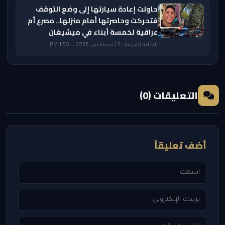
حاولت إعادة سيارتها إلى وضع التوقف
فتحركت وحاصرتها أمام منزلها.. مصرع أم
عراقية لخمسة أبناء في ميشيغان
الجالية العربية · 5 أغسطس 2026 — 1:50 PM
التعليقات (0)
أضف تعليقاً