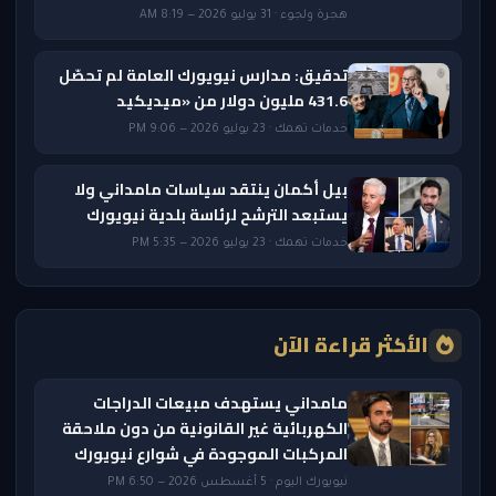
هجرة ولجوء · 31 يوليو 2026 — 8:19 AM
تدقيق: مدارس نيويورك العامة لم تحصّل
431.6 مليون دولار من «ميديكيد
خدمات تهمك · 23 يوليو 2026 — 9:06 PM
بيل أكمان ينتقد سياسات مامداني ولا
يستبعد الترشح لرئاسة بلدية نيويورك
خدمات تهمك · 23 يوليو 2026 — 5:35 PM
الأكثر قراءة الآن
مامداني يستهدف مبيعات الدراجات
الكهربائية غير القانونية من دون ملاحقة
المركبات الموجودة في شوارع نيويورك
نيويورك اليوم · 5 أغسطس 2026 — 6:50 PM