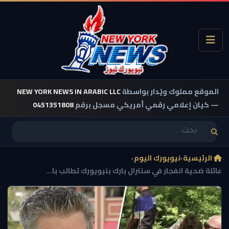
الموقع مملوك ويُدار بواسطة
NEW YORK NEWS IN ARABIC LLC
— كيان إعلامي رقمي أمريكي مسجل برقم
0451351808
الرئيسية
›
نيويورك اليوم
›
عائلة ضحية انفجار في سنترال بارك بنيويورك تطالب با...