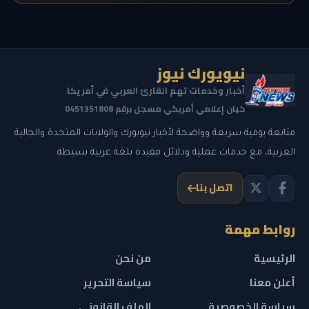
نيويورك نيوز
أخبار وخدمات تهم القارئ العربي في أمريكا
كيان إعلامي أمريكي مسجل برقم 0451351808
متابعة يومية سريعة وواضحة لأخبار نيويورك والولايات المتحدة والجالية
العربية، مع خدمات عملية ودلائل مفيدة بلغة عربية بسيطة.
اتصل بنا
روابط مهمة
الرئيسية
من نحن
أعلن معنا
سياسة التحرير
سياسة الخصوصية
الملف القانوني