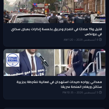
قتيل و15 مصابًا في انفجار وحريق بخمسة إنذارات بمبنى سكني
في برونكس
6 أغسطس 2026 — 1:20 AM
ممداني يواجه صيحات استهجان في فعالية للشرطة بجزيرة
ستاتن ويغادر المنصة سريعًا
5 أغسطس 2026 — 10:35 PM