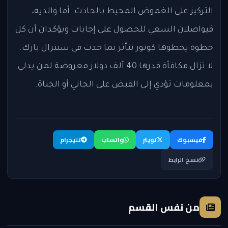
التركيز على الغموض المحيط بالحادث. أما والديه،
فيواصلان السعي للحصول على إجابات ويؤكدان أن كل
خطوة يخطوها كونور تتأثر بما حدث في سنترال بارك.
لا تزال مكافأة قدرها 40 ألف دولار معروضة لمن يدلي
بمعلومات تؤدي إلى القبض على الجاني أو الجناة.
فيسبوك
تويتر
واتساب
تليجرام
نسخ الرابط
من نفس القسم