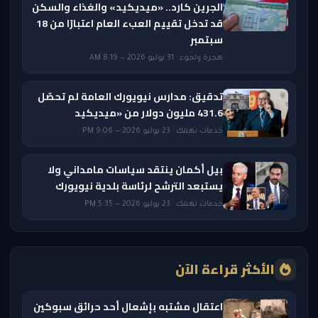
الجرين كارد.. «ميديكيد» والغذاء والسكن
قد تدخل تقييم العبء العام اعتبارًا من 18
سبتمبر
هجرة ولجوء · 31 يوليو 2026 — 8:19 AM
تدقيق: مدارس نيويورك العامة لم تحصّل
431.6 مليون دولار من «ميديكيد
خدمات تهمك · 23 يوليو 2026 — 9:06 PM
بيل أكمان ينتقد سياسات مامداني ولا
يستبعد الترشح لرئاسة بلدية نيويورك
خدمات تهمك · 23 يوليو 2026 — 5:35 PM
الأكثر قراءة الآن
اعتقال مشتبه بإشعال أحد حرائق سبوكين