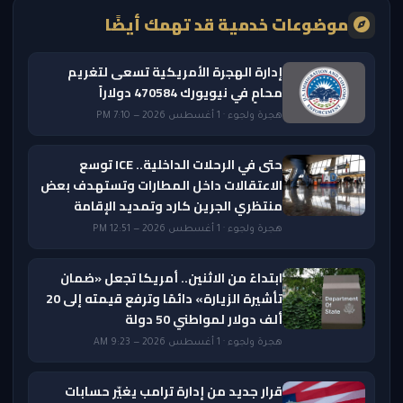
موضوعات خدمية قد تهمك أيضًا
إدارة الهجرة الأمريكية تسعى لتغريم
محامٍ في نيويورك 470584 دولاراً
هجرة ولجوء · 1 أغسطس 2026 — 7:10 PM
حتى في الرحلات الداخلية.. ICE توسع
الاعتقالات داخل المطارات وتستهدف بعض
منتظري الجرين كارد وتمديد الإقامة
هجرة ولجوء · 1 أغسطس 2026 — 12:51 PM
ابتداءً من الاثنين.. أمريكا تجعل «ضمان
تأشيرة الزيارة» دائمًا وترفع قيمته إلى 20
ألف دولار لمواطني 50 دولة
هجرة ولجوء · 1 أغسطس 2026 — 9:23 AM
قرار جديد من إدارة ترامب يغيّر حسابات