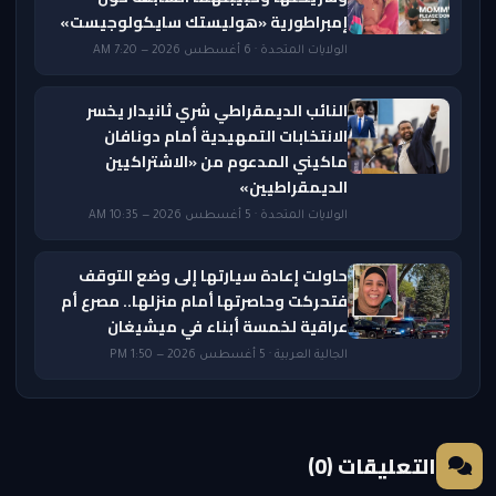
إمبراطورية «هوليستك سايكولوجيست»
الولايات المتحدة · 6 أغسطس 2026 — 7:20 AM
النائب الديمقراطي شري ثانيدار يخسر
الانتخابات التمهيدية أمام دونافان
ماكيني المدعوم من «الاشتراكيين
الديمقراطيين»
الولايات المتحدة · 5 أغسطس 2026 — 10:35 AM
حاولت إعادة سيارتها إلى وضع التوقف
فتحركت وحاصرتها أمام منزلها.. مصرع أم
عراقية لخمسة أبناء في ميشيغان
الجالية العربية · 5 أغسطس 2026 — 1:50 PM
التعليقات (0)