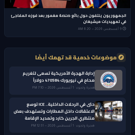
الجمهوريون يلتفون حول بائع صلصة مغمور بعد فوزه المفاجئ
في تمهيديات ميشيغان
9 أغسطس 2026 — 6:20 AM
موضوعات خدمية قد تهمك أيضًا
إدارة الهجرة الأمريكية تسعى لتغريم
محامٍ في نيويورك 470584 دولاراً
هجرة ولجوء · 1 أغسطس 2026 — 7:10 PM
حتى في الرحلات الداخلية.. ICE توسع
الاعتقالات داخل المطارات وتستهدف بعض
منتظري الجرين كارد وتمديد الإقامة
هجرة ولجوء · 1 أغسطس 2026 — 12:51 PM