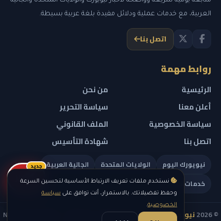
متابعة يومية سريعة وواضحة لأخبار نيويورك والولايات المتحدة والجالية
العربية، مع خدمات عملية ودلائل مفيدة بلغة عربية بسيطة.
اتصل بنا
روابط مهمة
الرئيسية
من نحن
أعلن معنا
سياسة التحرير
سياسة الخصوصية
الملف القانوني
اتصل بنا
شهادة التأسيس
نيويورك اليوم
الولايات المتحدة
الجالية العربية
جديد
ريلز
خدمات تهمك
نستخدم ملفات تعريف الارتباط الأساسية لتحسين السرعة
وحفظ تفضيلاتك. بالاستمرار، أنت توافق على
سياسة
الخصوصية
.
© 2026
نيويورك نيوز
— جميع الحقوق محفوظة — NEW YORK NEWS