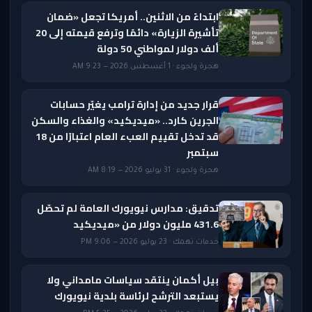
ابتداءً من الاثنين.. أمريكا تجعل «ضمان
تأشيرة الزيارة» دائمًا وترفع قيمته إلى 20
ألف دولار لمواطني 50 دولة
هجرة ولجوء · 1 أغسطس 2026 — 9:23 AM
قرار جديد من إدارة ترامب يغيّر حسابات
الجرين كارد.. «ميديكيد» والغذاء والسكن
قد تدخل تقييم العبء العام اعتبارًا من 18
سبتمبر
هجرة ولجوء · 31 يوليو 2026 — 8:19 AM
تدقيق: مدارس نيويورك العامة لم تحصّل
431.6 مليون دولار من «ميديكيد
خدمات تهمك · 23 يوليو 2026 — 9:06 PM
بيل أكمان ينتقد سياسات مامداني ولا
يستبعد الترشح لرئاسة بلدية نيويورك