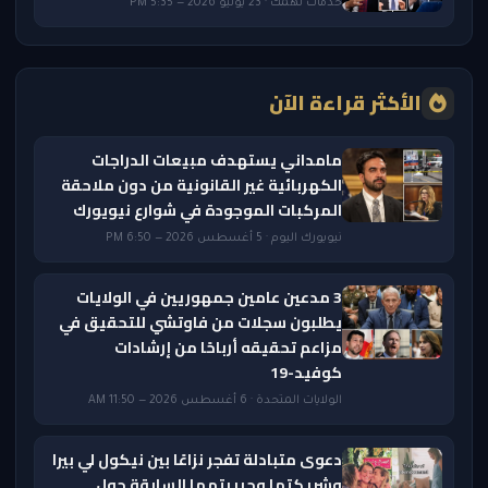
خدمات تهمك · 23 يوليو 2026 — 5:35 PM
الأكثر قراءة الآن
مامداني يستهدف مبيعات الدراجات
الكهربائية غير القانونية من دون ملاحقة
المركبات الموجودة في شوارع نيويورك
نيويورك اليوم · 5 أغسطس 2026 — 6:50 PM
3 مدعين عامين جمهوريين في الولايات
يطلبون سجلات من فاوتشي للتحقيق في
مزاعم تحقيقه أرباحًا من إرشادات
كوفيد-19
الولايات المتحدة · 6 أغسطس 2026 — 11:50 AM
دعوى متبادلة تفجر نزاعًا بين نيكول لي بيرا
وشريكتها وحبيبتهما السابقة حول