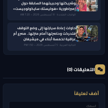
وشريكتها وحبيبتهما السابقة حول
إمبراطورية «هوليستك سايكولوجيست»
الولايات المتحدة · 6 أغسطس 2026 — 7:20 AM
حاولت إعادة سيارتها إلى وضع التوقف
فتحركت وحاصرتها أمام منزلها.. مصرع أم
عراقية لخمسة أبناء في ميشيغان
الجالية العربية · 5 أغسطس 2026 — 1:50 PM
التعليقات (0)
أضف تعليقاً