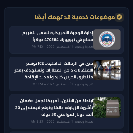
موضوعات خدمية قد تهمك أيضًا
إدارة الهجرة الأمريكية تسعى لتغريم
محامٍ في نيويورك 470584 دولاراً
هجرة ولجوء · 1 أغسطس 2026 — 7:10 PM
حتى في الرحلات الداخلية.. ICE توسع
الاعتقالات داخل المطارات وتستهدف بعض
منتظري الجرين كارد وتمديد الإقامة
هجرة ولجوء · 1 أغسطس 2026 — 12:51 PM
ابتداءً من الاثنين.. أمريكا تجعل «ضمان
تأشيرة الزيارة» دائمًا وترفع قيمته إلى 20
ألف دولار لمواطني 50 دولة
هجرة ولجوء · 1 أغسطس 2026 — 9:23 AM