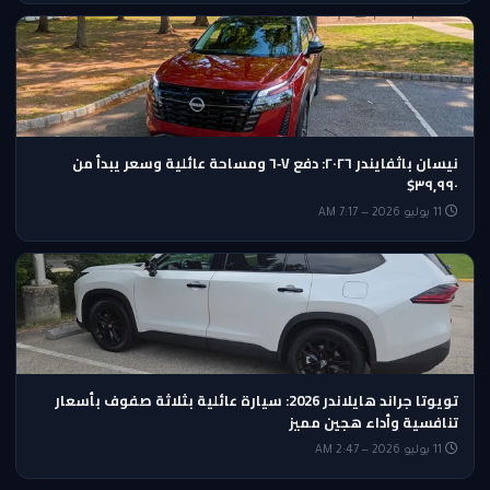
نيسان باثفايندر ٢٠٢٦: دفع V‑٦ ومساحة عائلية وسعر يبدأ من
٣٩,٩٩٠$
11 يوليو 2026 — 7:17 AM
تويوتا جراند هايلاندر 2026: سيارة عائلية بثلاثة صفوف بأسعار
تنافسية وأداء هجين مميز
11 يوليو 2026 — 2:47 AM