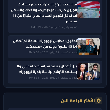
قرار جديد من إدارة ترامب يغيّر حسابات
الجرين كارد.. «ميديكيد» والغذاء والسكن
قد تدخل تقييم العبء العام اعتبارًا من 18
سبتمبر
هجرة ولجوء · 31 يوليو 2026 — 8:19 AM
تدقيق: مدارس نيويورك العامة لم تحصّل
431.6 مليون دولار من «ميديكيد
خدمات تهمك · 23 يوليو 2026 — 9:06 PM
بيل أكمان ينتقد سياسات مامداني ولا
يستبعد الترشح لرئاسة بلدية نيويورك
خدمات تهمك · 23 يوليو 2026 — 5:35 PM
الأكثر قراءة الآن