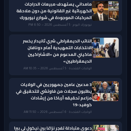
مامداني يستهدف مبيعات الدراجات
الكهربائية غير القانونية من دون ملاحقة
المركبات الموجودة في شوارع نيويورك
نيويورك اليوم · 5 أغسطس 2026 — 6:50 PM
النائب الديمقراطي شري ثانيدار يخسر
الانتخابات التمهيدية أمام دونافان
ماكيني المدعوم من «الاشتراكيين
الديمقراطيين»
الولايات المتحدة · 5 أغسطس 2026 — 10:35 AM
3 مدعين عامين جمهوريين في الولايات
يطلبون سجلات من فاوتشي للتحقيق في
مزاعم تحقيقه أرباحًا من إرشادات
كوفيد-19
الولايات المتحدة · 6 أغسطس 2026 — 11:50 AM
دعوى متبادلة تفجر نزاعًا بين نيكول لي بيرا