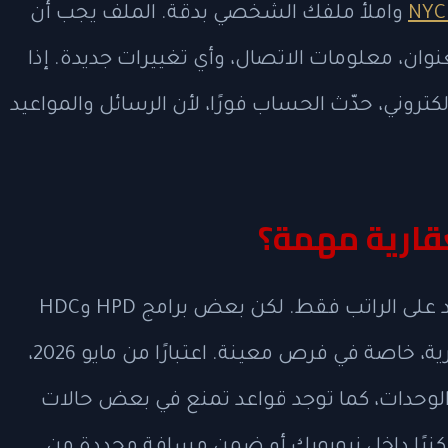
NYC
واملأ ملفك الشخصي بدقة. الملف يجب أن
نوان، معلومات الاتصال، وأي تغييرات جديدة. إذا
إلكتروني، حدّث الحساب فورًا، لأن الرسائل والمواعيد
عقارية مهمة؟
بعض المتقدمين يظنون أن الأهلية تعتمد على الراتب فقط. لكن بعض برامج HPD وHDC
تراجع أيضًا الأصول المالية والملكية العقارية، خاصة في فرص معينة. اعتبارًا من مايو 2026،
لوحدات، كما توجد قواعد تمنع في بعض حالات