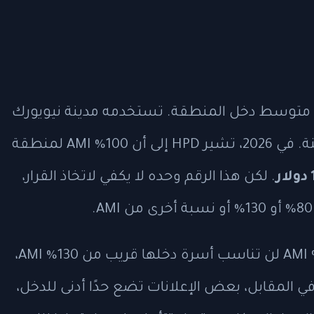
تصار Area Median Income، أي متوسط دخل المنطقة. تستخدمه مدينة نيويورك
لتحديد من يمكنه التقديم على وحدات معينة. في 2026، تشير HPD إلى أن 100% AMI لمنطقة
. لكن هذا الرقم وحده لا يكفي لاتخاذ القرار،
مثال عملي: شقة مخصصة لأسر عند 60% AMI لن تناسب أسرة دخلها قريب من 130% AMI،
في المقابل، بعض الإعلانات تضع حدًا أدنى للدخل،