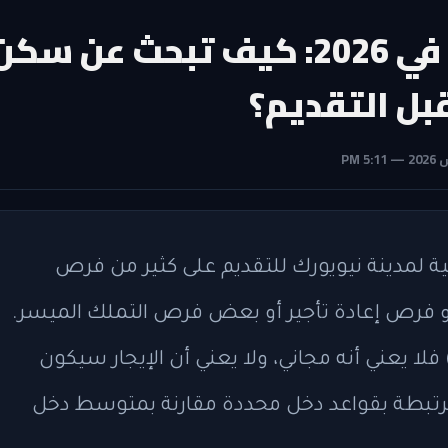
دليل NYC Housing Connect في 2026: كيف تبحث عن سك
بل التقديم؟
ية لمدينة نيويورك للتقديم على كثير من فرص
و فرص إعادة تأجير أو بعض فرص التملك الميسر.
ا السكن الميسر (Affordable Housing) فلا يعني أنه مجاني، ولا يعني أن الإيجار سيكون
مرتبطة بقواعد دخل محددة مقارنة بمتوسط دخل