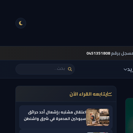
مسجل برقم
0451351808
يد
يتابعه القراء الآن
اعتقال مشتبه بإشعال أحد حرائق
سبوكين المدمرة في شرق واشنطن