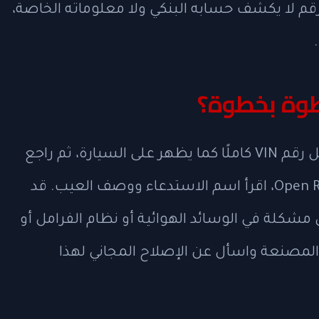
قم لا يكشف حسابه البنكي ولا معلوماته الخاصة،
وة بخطوة؟
افتح صفحة NHTSA Recalls الرسمية، أدخل رقم VIN كاملًا كما يظهر على السيارة، ثم راجع
النتيجة. إذا ظهرت عبارة تفيد بوجود Open Recall، اقرأ اسم الاستدعاء ووصف العيب. قد
مشكلة في الوسائد الهوائية أو نظام الفرامل أو
لمصنعة واسأل عن الإصلاح المجاني لهذا