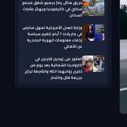
حريق هائل يضرّ بجميع شقق مجمع
سكني في كاليفورنيا ويهجّر عشرات
السكان
وزارة العدل الأميركية تمهل مدارس
في ماريلاند 7 أيام لتغيير سياسة
إخفاء معلومات الهوية الجندرية
عن الأهالي
العثور على زوجين قتيلين في
كارولاينا الشمالية بعد يوم من
ذكرى زواجهما الـ40 والشرطة ترجّح
جريمة قتل وانتحار