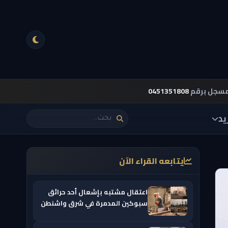
مسجل برقم
0451351808
يد
يتابعه القراء الآن
اعتقال مشتبه بإشعال أحد حرائق
سبوكين المدمرة في شرق واشنطن