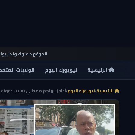
الموقع مملوك ويُدار بو
الرئيسية
نيويورك اليوم
الولايات المتحد
الرئيسية
›
نيويورك اليوم
›
آدامز يهاجم ممداني بسبب دعوته لإل