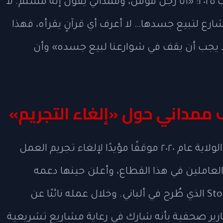
المتحدة، للصحفيين الأحد ١٧ أغسطس/آب ٢٠٢٥: «أنا رجل مؤمن، وممداني يقول إنه مسلم. لا
لشارع لتبيع جسدها… لا أعرف أي قرآنٍ يقرأه، فهذا
لا يجب أن يقف في شوارعنا لبيع جسده» وأن
 ممداني حول «إلغاء التجريم»
يتبنّى ممداني منذ حملته لعضوية مجلس الولاية عام ٢٠٢٠ موقفًا مؤيدًا لإلغاء تجريم العمل
العاملين في هذا القطاع، وأعلن حينها دعمه
Sto
الذي طُرح في ألباني. وخلال عمله نائبًا عن
قارير صحفية بأنه شارك في رعاية مشاريع تشريعية