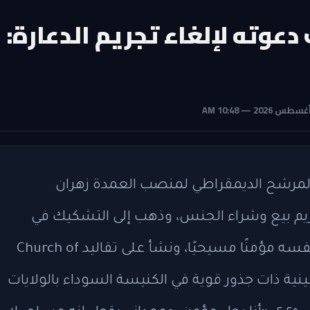
عوته لإلغاء تجريم الدعارة:
 المرشح الديمقراطي لمنصب العمدة زهران
ريم بيع وشراء الجنس، وذهب إلى التشكيك في
منطلقاته الدينية. وقال آدامز، الذي يُعرِّف نفسه مؤمنًا مسيحيًا، ونشأ على تقاليد Church of
وهي طائفة خمسينية ذات جذور قوية في الكنيسة السوداء بالولايات