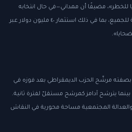
الضحايا للخطر»، مضيفًا أن ممداني—في حال انتخابه
 في ذلك استثمار ٤٠ مليون دولار عبر
حايا».
بصفته مرشّح الحزب الديمقراطي بعد فوزه في
انتخابات التمهيدية في يونيو/حزيران ٢٠٢٥، بينما يترشح آدامز كمرشح مستقلّ لفترة ثانية.
 والعدالة المجتمعية مساحة محورية في النقاش