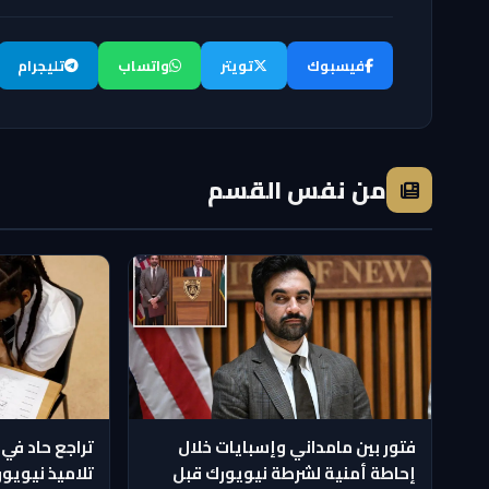
فيسبوك
تويتر
واتساب
تليجرام
من نفس القسم
فتور بين مامداني وإسبايات خلال
تراجع حاد في 
إحاطة أمنية لشرطة نيويورك قبل
تلاميذ نيويو