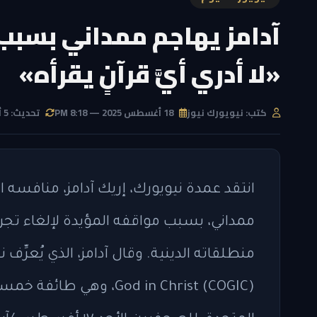
آدامز يهاجم ممداني بسبب د
«لا أدري أيَّ قرآنٍ يقرأه»
كتب: نيويورك نيوز
18 أغسطس 2025 — 8:18 PM
تحديث: 5 أغسطس 2026 — 10:48 AM
انتقد عمدة نيويورك، إريك آدامز، منافسه
ممداني، بسبب مواقفه المؤيدة لإلغاء تج
God in Christ (COGIC)، 