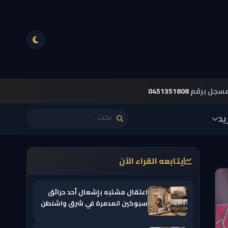
مسجل برقم
0451351808
يد
يتابعه القراء الآن
اعتقال مشتبه بإشعال أحد حرائق
سبوكين المدمرة في شرق واشنطن