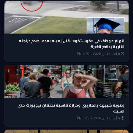
اتهام موظف في «كوستكو» بقتل زميله بعدما صدم دراجته
النارية بدافع الغيرة
6 أغسطس 2026 — 8:20 PM
رطوبة شبيهة بالكاريبي وحرارة قاسية تخنقان نيويورك حتى
السبت
6 أغسطس 2026 — 8:05 PM