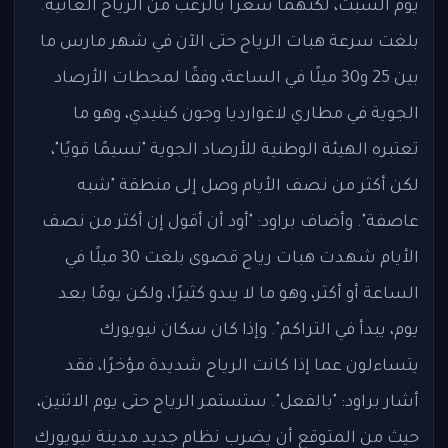
يوم السبت، لكنهما شعرا بالرعب من الرياح العاتية.
بلغت سرعة هبات الرياح حتى الآن في شهر مارس ما
بين 25 و30 ميلًا في الساعة، وفقًا لمحطات الأرصاد
الجوية في مطاري لاغوارديا وجون كينيدي، وهو ما
تعتبره الهيئة الوطنية للأرصاد الجوية "نسيمًا قويًا"،
لكن أكثر من نصف الأيام وصل إلى منطقة "شبه
عاصفة". وأضاف براود: "أود أن أقول إن أكثر من نصف
الأيام شهدت هبات رياح قصوى بلغت 30 ميلًا في
الساعة أو أكثر، وهو ما لا يبدو كثيرًا، ولكن يومًا بعد
يوم، يبدأ في التراكم". وإذا كان سكان نيويورك
يتساءلون عما إذا كانت الرياح شديدة مؤخرًا، فقد
أشار براود: "بالفعل". ستستمر الرياح حتى يوم الاثنين،
حيث من المتوقع أن يضرب نظام جديد مدينة نيويورك