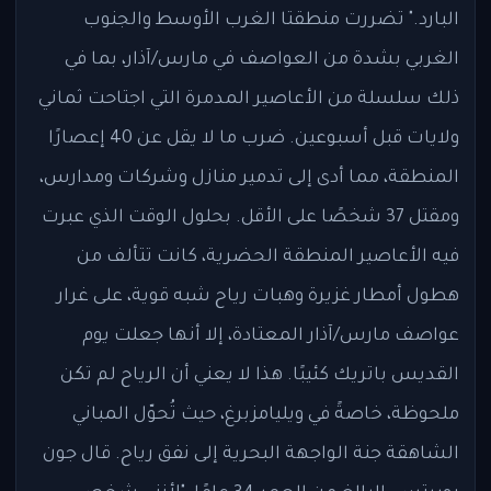
البارد." تضررت منطقتا الغرب الأوسط والجنوب
الغربي بشدة من العواصف في مارس/آذار، بما في
ذلك سلسلة من الأعاصير المدمرة التي اجتاحت ثماني
ولايات قبل أسبوعين. ضرب ما لا يقل عن 40 إعصارًا
المنطقة، مما أدى إلى تدمير منازل وشركات ومدارس،
ومقتل 37 شخصًا على الأقل. بحلول الوقت الذي عبرت
فيه الأعاصير المنطقة الحضرية، كانت تتألف من
هطول أمطار غزيرة وهبات رياح شبه قوية، على غرار
عواصف مارس/آذار المعتادة، إلا أنها جعلت يوم
القديس باتريك كئيبًا. هذا لا يعني أن الرياح لم تكن
ملحوظة، خاصةً في ويليامزبرغ، حيث تُحوّل المباني
الشاهقة جنة الواجهة البحرية إلى نفق رياح. قال جون