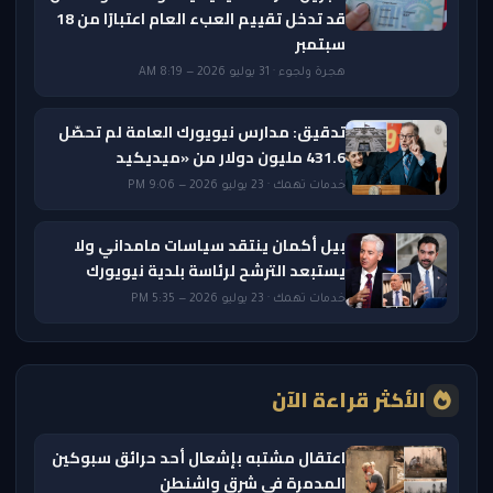
قد تدخل تقييم العبء العام اعتبارًا من 18
سبتمبر
هجرة ولجوء · 31 يوليو 2026 — 8:19 AM
تدقيق: مدارس نيويورك العامة لم تحصّل
431.6 مليون دولار من «ميديكيد
خدمات تهمك · 23 يوليو 2026 — 9:06 PM
بيل أكمان ينتقد سياسات مامداني ولا
يستبعد الترشح لرئاسة بلدية نيويورك
خدمات تهمك · 23 يوليو 2026 — 5:35 PM
الأكثر قراءة الآن
اعتقال مشتبه بإشعال أحد حرائق سبوكين
المدمرة في شرق واشنطن