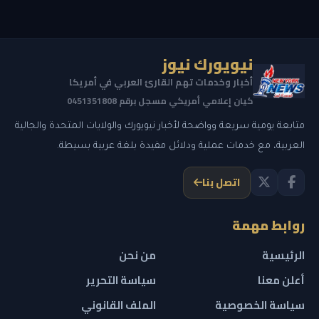
نيويورك نيوز
أخبار وخدمات تهم القارئ العربي في أمريكا
كيان إعلامي أمريكي مسجل برقم 0451351808
متابعة يومية سريعة وواضحة لأخبار نيويورك والولايات المتحدة والجالية
العربية، مع خدمات عملية ودلائل مفيدة بلغة عربية بسيطة.
اتصل بنا
روابط مهمة
الرئيسية
من نحن
أعلن معنا
سياسة التحرير
سياسة الخصوصية
الملف القانوني