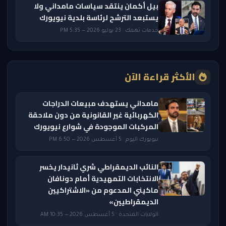
بيل أكمان ينتقد سياسات مامداني ولا
يستبعد الترشح لرئاسة بلدية نيويورك
خدمات تهمك · 23 يوليو 2026 — 5:35 PM
الأكثر قراءة الآن
مامداني يستهدف مبيعات الدراجات
الكهربائية غير القانونية من دون ملاحقة
المركبات الموجودة في شوارع نيويورك
نيويورك اليوم · 5 أغسطس 2026 — 6:50 PM
النائب الديمقراطي شري ثانيدار يخسر
الانتخابات التمهيدية أمام دونافان
ماكيني المدعوم من «الاشتراكيين
الديمقراطيين»
الولايات المتحدة · 5 أغسطس 2026 — 10:35 AM