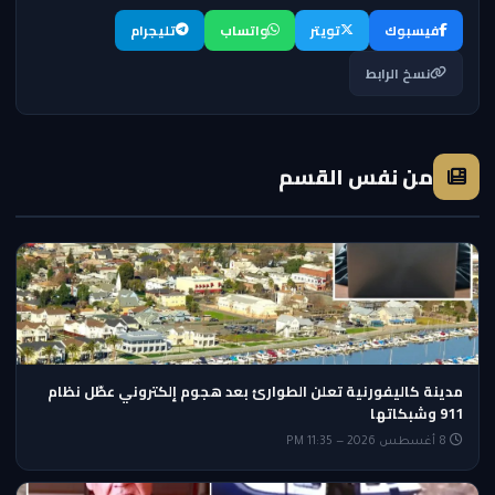
فيسبوك
تويتر
واتساب
تليجرام
نسخ الرابط
من نفس القسم
مدينة كاليفورنية تعلن الطوارئ بعد هجوم إلكتروني عطّل نظام
911 وشبكاتها
8 أغسطس 2026 — 11:35 PM