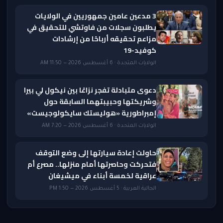
3 مدعين عامين جمهوريين في الولايات
يطلبون سجلات من فاوتشي للتحقيق في
مزاعم تحقيقه أرباحًا من إرشادات
كوفيد-19
الولايات المتحدة · 6 أغسطس 2026 — 11:50 AM
دعوى متبادلة تفجر نزاعًا بين نيكول لي بيرا
وشريكتها وحبيبتهما السابقة حول
إمبراطورية «هوليستك سايكولوجيست»
الولايات المتحدة · 6 أغسطس 2026 — 7:20 AM
حاولت إعادة سيارتها إلى وضع التوقف
فتحركت وحاصرتها أمام منزلها.. مصرع أم
عراقية لخمسة أبناء في ميشيغان
الجالية العربية · 5 أغسطس 2026 — 1:50 PM