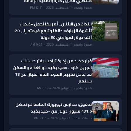
منتظري الجرين كارد وتمديد الإقامة
هجرة ولجوء · 1 أغسطس 2026 — 12:51 PM
ابتداءً من الاثنين.. أمريكا تجعل «ضمان
تأشيرة الزيارة» دائمًا وترفع قيمته إلى 20
ألف دولار لمواطني 50 دولة
هجرة ولجوء · 1 أغسطس 2026 — 9:23 AM
قرار جديد من إدارة ترامب يغيّر حسابات
الجرين كارد.. «ميديكيد» والغذاء والسكن
قد تدخل تقييم العبء العام اعتبارًا من 18
سبتمبر
هجرة ولجوء · 31 يوليو 2026 — 8:19 AM
تدقيق: مدارس نيويورك العامة لم تحصّل
431.6 مليون دولار من «ميديكيد
خدمات تهمك · 23 يوليو 2026 — 9:06 PM