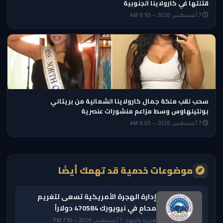
قتلتها في كارولاينا الجنوبية
7 أغسطس 2026 — 6:50 AM
سحب لقب ملكة جمال كارولاينا الشمالية من بريتاني
بولتينهاوس وسط مزاعم منشورات عنصرية
7 أغسطس 2026 — 6:05 AM
موضوعات خدمية قد تهمك أيضًا
إدارة الهجرة الأمريكية تسعى لتغريم
محامٍ في نيويورك 470584 دولاراً
هجرة ولجوء · 1 أغسطس 2026 — 7:10 PM