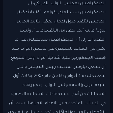
الديمقراطيين بمجلس النواب الأمريكي، إن
الديمقراطيين سيستغلون فوزهم بأغلبية أعضاء
المجلس لتنفيذ جدول أعمال يحظى بتأييد الحزبين
لدولة عانت “بما يكفي من الانقسامات”. وتشير
التقديرات إلى أن الديمقراطيين سيحصلون على ما
يكفي من المقاعد للسيطرة على مجلس النواب بعد
هيمنة الجمهوريين عليه لثمانية أعوام. ومن المتوقع
أن تسعى بيلوسي لمنصب رئيس المجلس والذي
شغلته لمدة 4 أعوام بدءًا من عام 2007. وكانت أول
سيدة تتولى رئاسة مجلس النواب. وتعتبر هذه
الانتخابات من أهم الاستحقاقات الانتخابية النصفية
في الولايات المتحدة خلال الأعوام الأخيرة، لا سيما أن
نتائجها ستلعب دورًا هامًّا في تحديد مسار ما تبقى من