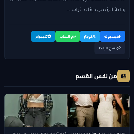
ولاية الرئيس دونالد ترامب.
فيسبوك
تويتر
واتساب
تليجرام
نسخ الرابط
من نفس القسم