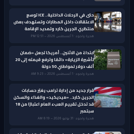
حتى في الرحلات الداخلية.. ICE توسع
الاعتقالات داخل المطارات وتستهدف بعض
منتظري الجرين كارد وتمديد الإقامة
هجرة ولجوء · 1 أغسطس 2026 — 12:51 PM
ابتداءً من الاثنين.. أمريكا تجعل «ضمان
تأشيرة الزيارة» دائمًا وترفع قيمته إلى 20
ألف دولار لمواطني 50 دولة
هجرة ولجوء · 1 أغسطس 2026 — 9:23 AM
قرار جديد من إدارة ترامب يغيّر حسابات
الجرين كارد.. «ميديكيد» والغذاء والسكن
قد تدخل تقييم العبء العام اعتبارًا من 18
سبتمبر
هجرة ولجوء · 31 يوليو 2026 — 8:19 AM