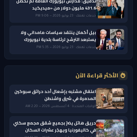
تدقيق: مدارس نيويورك العامة لم تحصّل
431.6 مليون دولار من «ميديكيد
خدمات تهمك · 23 يوليو 2026 — 9:06 PM
بيل أكمان ينتقد سياسات مامداني ولا
يستبعد الترشح لرئاسة بلدية نيويورك
خدمات تهمك · 23 يوليو 2026 — 5:35 PM
الأكثر قراءة الآن
اعتقال مشتبه بإشعال أحد حرائق سبوكين
المدمرة في شرق واشنطن
الولايات المتحدة · 4 أغسطس 2026 — 2:20 AM
حريق هائل يضرّ بجميع شقق مجمع سكني
في كاليفورنيا ويهجّر عشرات السكان