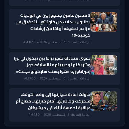
3 مدعين عامين جمهوريين في الولايات
يطلبون سجلات من فاوتشي للتحقيق في
مزاعم تحقيقه أرباحًا من إرشادات
كوفيد-19
الولايات المتحدة · 6 أغسطس 2026 — 11:50 AM
دعوى متبادلة تفجر نزاعًا بين نيكول لي بيرا
وشريكتها وحبيبتهما السابقة حول
إمبراطورية «هوليستك سايكولوجيست»
الولايات المتحدة · 6 أغسطس 2026 — 7:20 AM
حاولت إعادة سيارتها إلى وضع التوقف
فتحركت وحاصرتها أمام منزلها.. مصرع أم
عراقية لخمسة أبناء في ميشيغان
الجالية العربية · 5 أغسطس 2026 — 1:50 PM