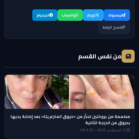
فيسبوك
تويتر
واتساب
تليجرام
نسخ الرابط
من نفس القسم
مصممة من بروكلين تحذّر من «حروق المارغريتا» بعد إصابة يديها
بحروق من الدرجة الثانية
8 أغسطس 2026 — 8:20 PM