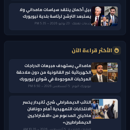
بيل أكمان ينتقد سياسات مامداني ولا
يستبعد الترشح لرئاسة بلدية نيويورك
خدمات تهمك · 23 يوليو 2026 — 5:35 PM
الأكثر قراءة الآن
مامداني يستهدف مبيعات الدراجات
الكهربائية غير القانونية من دون ملاحقة
المركبات الموجودة في شوارع نيويورك
نيويورك اليوم · 5 أغسطس 2026 — 6:50 PM
النائب الديمقراطي شري ثانيدار يخسر
الانتخابات التمهيدية أمام دونافان
ماكيني المدعوم من «الاشتراكيين
الديمقراطيين»
الولايات المتحدة · 5 أغسطس 2026 — 10:35 AM