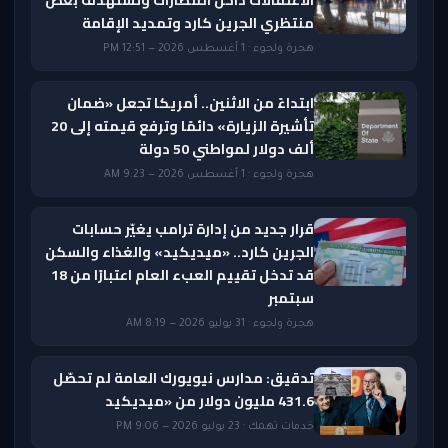
الاعتقالات داخل المطارات وتستهدف بعض
منتظري الجرين كارد وتمديد الإقامة
هجرة ولجوء · 1 أغسطس 2026 — 12:51 PM
ابتداءً من الاثنين.. أمريكا تجعل «ضمان
تأشيرة الزيارة» دائمًا وترفع قيمته إلى 20
ألف دولار لمواطني 50 دولة
هجرة ولجوء · 1 أغسطس 2026 — 9:23 AM
قرار جديد من إدارة ترامب يغيّر حسابات
الجرين كارد.. «ميديكيد» والغذاء والسكن
قد تدخل تقييم العبء العام اعتبارًا من 18
سبتمبر
هجرة ولجوء · 31 يوليو 2026 — 8:19 AM
تدقيق: مدارس نيويورك العامة لم تحصّل
431.6 مليون دولار من «ميديكيد
خدمات تهمك · 23 يوليو 2026 — 9:06 PM