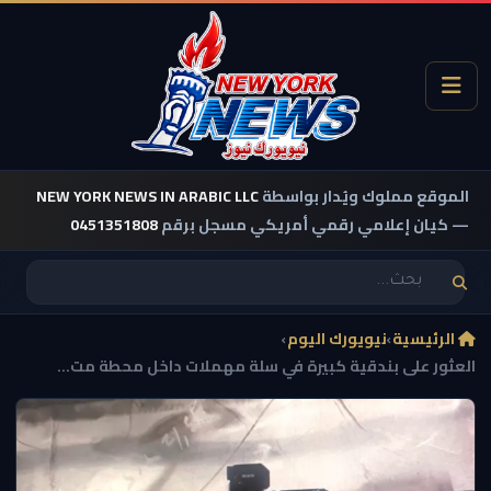
الموقع مملوك ويُدار بواسطة
NEW YORK NEWS IN ARABIC LLC
— كيان إعلامي رقمي أمريكي مسجل برقم
0451351808
الرئيسية
›
نيويورك اليوم
›
العثور على بندقية كبيرة في سلة مهملات داخل محطة مت...