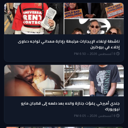
ناشطة لإلغاء الإيجارات مرتبطة بإدارة ممداني تواجه دعاوى
إخلاء في بروكلين
8 أغسطس 2026 — 6:50 PM
جندي أميركي يفوّت جنازة والده بعد دفعه إلى قضبان مترو
نيويورك
8 أغسطس 2026 — 6:05 PM