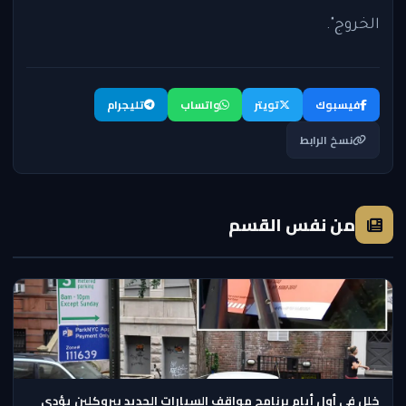
الخروج".
فيسبوك
تويتر
واتساب
تليجرام
نسخ الرابط
من نفس القسم
خلل في أول أيام برنامج مواقف السيارات الجديد ببروكلين يؤدي