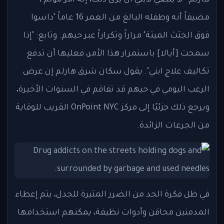
هارلم: "لا ينبغي لابني أن يرى ذلك، إنه أمر مؤلم"،
مضيفاً أنه وطفله البالغ من العمر 16 عاماً "داسوا
فوق الجثث الميتة" مراراً وتكراراً عبر حيهم. وتابع: "إذا
سمحت [أيالا] باستمرار هذا الأمر، فعليها أن تدفع
تكاليف علاج ابني". يقول سكان شرق هارلم إن عرض
الرعب اليومي في حيهم قد تفاقم في السنوات الأخيرة،
ويرجع ذلك جزئيًا إلى مركز OnPoint NYC القريب للوقاية
من الجرعات الزائدة.
في ظل فكرة الحد من الضرر المثيرة للجدل، يتم إعطاء
المدمنين محاقن وأدوات نظيفة، يمكنهم استخدامها