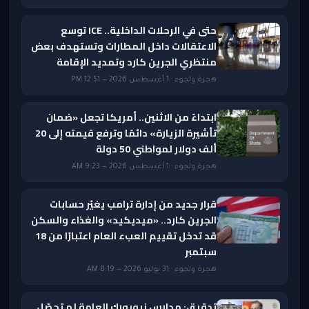
حتى في الرحلات الداخلية.. ICE توسع
الاعتقالات داخل المطارات وتستهدف بعض
منتظري الجرين كارد وتمديد الإقامة
هجرة ولجوء · 1 أغسطس 2026 — 12:51 PM
ابتداءً من الاثنين.. أمريكا تجعل «ضمان
تأشيرة الزيارة» دائمًا وترفع قيمته إلى 20
ألف دولار لمواطني 50 دولة
هجرة ولجوء · 1 أغسطس 2026 — 9:23 AM
قرار جديد من إدارة ترامب يغيّر حسابات
الجرين كارد.. «ميديكيد» والغذاء والسكن
قد تدخل تقييم العبء العام اعتبارًا من 18
سبتمبر
هجرة ولجوء · 31 يوليو 2026 — 8:19 AM
تدقيق: مدارس نيويورك العامة لم تحصّل