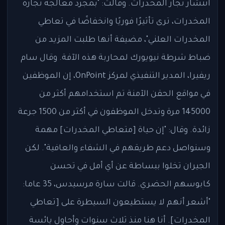
انتشار تجار المخدرات. وقالت: "بمجرد معالجة تجارة
المخدرات، ترى تأثيرًا فوريًا وانخفاضًا في تعاطي
المخدرات العلني"، مضيفة أنها طلبت المزيد من
ضباط شرطة نيويورك لمحاربة هذه الآفة. وقال سام
ريفيرا، المدير التنفيذي لمركز OnPoint، إن الموظفين
في مواقع الحقن الآمنة تم استخدامهم أكثر من
145000 مرة وتدخل الموظفون في أكثر من 1500 جرعة
زائدة. وقال: "إن حياة [متعاطي المخدرات] مهمة
وسنواصل دعم طريقهم في الشفاء والعافية". لكن
الجيران تخلوا ببساطة عن أي أمل في تحسن
كابوسهم الحضري. قالت سارة مرسيدس، 35 عاما:
"أشعر أنهم لا يستطيعون السيطرة على [تعاطي
المخدرات]. أنا هنا منذ ثلاث سنوات وأحاول يائسة