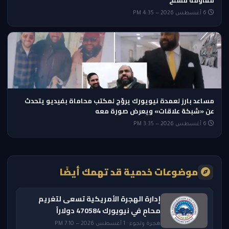
مقاومة مسلح
6 أغسطس 2026 — 4:35 PM
مساعد بارز لعمدة نيويورك يروّج لمكتب محاماة بفيديو يتحدث
عن «شبكة علاقات» ويعرض صورة معه
6 أغسطس 2026 — 3:35 PM
موضوعات خدمية قد تهمك أيضًا
إدارة الهجرة الأمريكية تسعى لتغريم
محامٍ في نيويورك 470584 دولاراً
هجرة ولجوء · 1 أغسطس 2026 — 7:10 PM