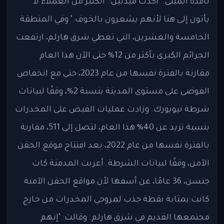
نافذة المبنى." أكدت ميدلين: "الكثير من العملاء لا
يأتون إلى هنا لأنهم يشعرون بالخوف." وفي المنطقة
الخامسة والعشرين، التي تغطي شرق هارلم، ارتفعت
الجرائم الكبرى بأكثر من 12% حتى الآن هذا العام
مقارنة بالفترة نفسها من عام 2023، حتى مع انخفاض
الفوضى على مستوى المدينة بنسبة 2%، وفقًا لبيانات
شرطة نيويورك. وزادت عمليات القبض على المخدرات
بنسبة تزيد عن 40% هذا العام، لتصل إلى 511، مقارنة
بالفترة نفسها من عام 2022، بعد افتتاح موقع الحقن
الآمن، وفقًا لبيانات الشرطة. أعربت المدمنة كات
جنسن، 36 عامًا، عن أسفها لأن مواقع الحقن الآمنة
كانت بمثابة نقطة جذب لمروجي المخدرات من خارج
مجتمعها القديم في شرق هارلم. وقالت: "إنهم