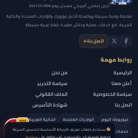
كيان إعلامي أمريكي مسجل برقم 0451351808
متابعة يومية سريعة وواضحة لأخبار نيويورك والولايات المتحدة والجالية
العربية، مع خدمات عملية ودلائل مفيدة بلغة عربية بسيطة.
اتصل بنا
روابط مهمة
الرئيسية
من نحن
أعلن معنا
سياسة التحرير
سياسة الخصوصية
الملف القانوني
اتصل بنا
شهادة التأسيس
نيويورك اليوم
الولايات المتحدة
الجالية العربية
جديد
ريلز
خدمات تهمك
نستخدم ملفات تعريف الارتباط الأساسية لتحسين السرعة
وحفظ تفضيلاتك. بالاستمرار، أنت توافق على
سياسة