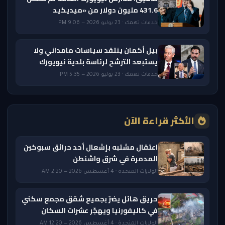
431.6 مليون دولار من «ميديكيد
خدمات تهمك · 23 يوليو 2026 — 9:06 PM
بيل أكمان ينتقد سياسات مامداني ولا
يستبعد الترشح لرئاسة بلدية نيويورك
خدمات تهمك · 23 يوليو 2026 — 5:35 PM
الأكثر قراءة الآن
اعتقال مشتبه بإشعال أحد حرائق سبوكين
المدمرة في شرق واشنطن
الولايات المتحدة · 4 أغسطس 2026 — 2:20 AM
حريق هائل يضرّ بجميع شقق مجمع سكني
في كاليفورنيا ويهجّر عشرات السكان
الولايات المتحدة · 4 أغسطس 2026 — 12:20 AM