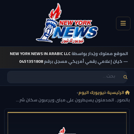
الموقع مملوك ويُدار بواسطة
NEW YORK NEWS IN ARABIC LLC
— كيان إعلامي رقمي أمريكي مسجل برقم
0451351808
الرئيسية
›
نيويورك اليوم
›
بالصور.. المدمنون يسيطرون على مبنى ويرعبون سكان شر...