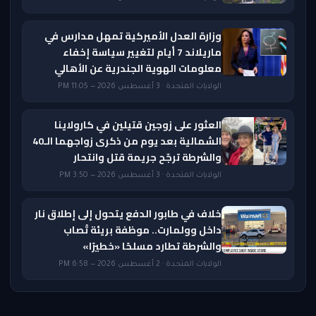
وزارة العدل الأميركية تمهل مدارس في
ماريلاند 7 أيام لتغيير سياسة إخفاء
معلومات الهوية الجندرية عن الأهالي
الولايات المتحدة · 3 أغسطس 2026 — 11:05 PM
العثور على زوجين قتيلين في كارولاينا
الشمالية بعد يوم من ذكرى زواجهما الـ40
والشرطة ترجّح جريمة قتل وانتحار
الولايات المتحدة · 3 أغسطس 2026 — 3:50 PM
خلاف في طابور الدفع يتحول إلى إطلاق نار
داخل وولمارت.. موظفة بريئة تُصاب
والشرطة تطارد مسلحًا «خطيرًا»
الولايات المتحدة · 2 أغسطس 2026 — 6:58 PM