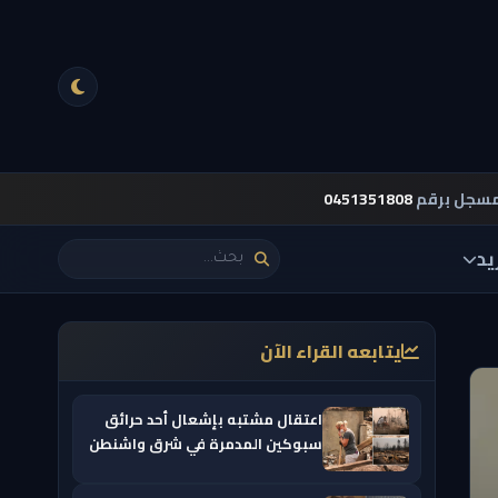
مسجل برقم
0451351808
يد
يتابعه القراء الآن
اعتقال مشتبه بإشعال أحد حرائق
سبوكين المدمرة في شرق واشنطن