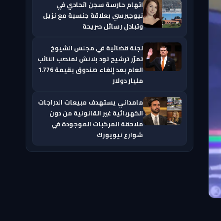
اتهام حارسة سجن اتحادي في
نيوجيرسي بعلاقة جنسية مع نزيل
وتبادل رسائل صريحة
لجنة قضائية في مجلس الشيوخ
تمرّر ترشيح تود بلانش لمنصب النائب
العام بعد إلغاء صندوق بقيمة 1.776
مليار دولار
مامداني يستهدف مبيعات الدراجات
الكهربائية غير القانونية من دون
ملاحقة المركبات الموجودة في
شوارع نيويورك