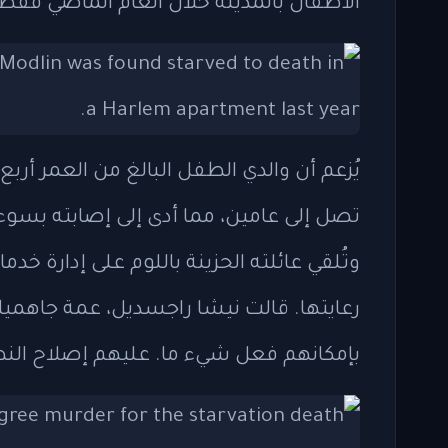
الأطفال بالمدينة خلال العام الماضي فقط.
يُزعم أن والدي الطفل البالغ من العمر أ
وتُلقي عائلته الحزينة باللوم على إدارة خد
رعايتها. قالت نيشا راجسديل، عمة جاهميك
بإمكانهم فعل شيء ما. عليهم إصلاح النظ