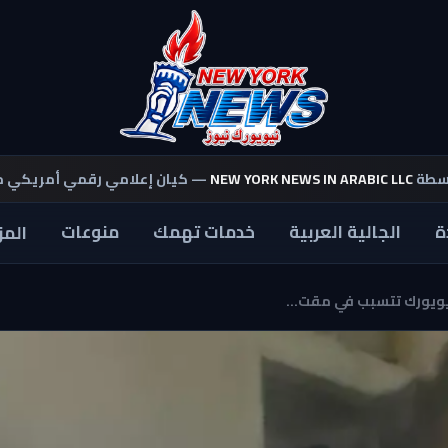
اسطة
NEW YORK NEWS IN ARABIC LLC
— كيان إعلامي رقمي أمريكي 
ة
الجالية العربية
خدمات تهمك
منوعات
المز
يويورك تتسبب في مقت...