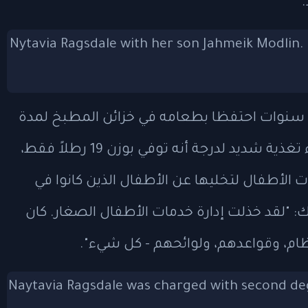
ربع سنوات احتفظا بطعامه في خزائن المطبخ لمدة
تصل إلى عامين، مما أدى إلى إصابته بسوء تغذية شديد لدرجة أنه توفي بوزن 19 رطلاً فقط،
مات الأطفال لتخليها عن الأطفال الذين كانوا في
: "لقد خذلت إدارة خدمات الأطفال الصغار. كان
ام، وقواعدهم، ولوائحهم - كل شيء".