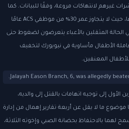
شرات غيرهم لانتهاكات مروعة، وفقًا للبيانات. كما
تكافح الوكالة للحفاظ على رواتب موظفيها، حيث لا يتجاوز عمر 30% من موظفي ACS عامًا
ي الحالة المثقلين بالأعباء يتعرضون لضغوط حتى
املة الأطفال مأساوية في نيويورك لتخفيف
للأطفال المعنفين.
وعًا في 13 أكتوبر/تشرين الأول إلى توجيه اتهامات بالقتل إلى والديه،
ا موضوع ما لا يقل عن أربعة تقارير إهمال من إدارة
 عام 2019، ومع ذلك سُمح لهما بالاحتفاظ بحضانة الصبي وإخوته الثلاثة،