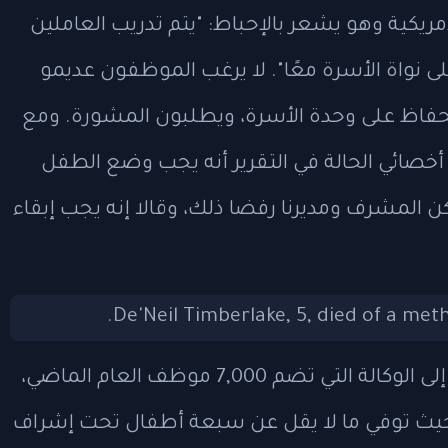
ريكية وهو يشعر بالإحباط: "يتم تدريب العاملين
ى نواة الأسرة معًا". لا يرغب الموظفون عديمو
لحفاظ على وحدة الأسرة، ويطلبون المشورة. ومع
خصائي الحالة في التقرير أنه يجب وضع الطفل
لكن المشرف ومديرنا رفضا ذلك، وقالا إنه يجب إبقاء
من بين أكثر من 18,000 بلاغ إهمال قُدّمت إلى الوكالة التي تضم 7,000 موظف العام الماضي،
ات - حيث توفي ما لا يقل عن سبعة أطفال تحت إشراف