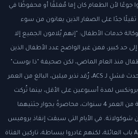
جوعًا لأن الطعام كان إما مُغلقًا أو محفوظًا في
ثقيلًا جدًا على الصغار الذين يعانون من سوء
الة خدمات الأطفال: "إنهم يُلامون الجميع إلا
لى حد كبير، فمن غير الواضح عدد الأطفال الذين
فال منذ العام الماضي، لكن صحيفة "ذا بوست"
تُسلط الضوء على سبع حالات بارزة. في أحدث فشلٍ لـ ACS، رُقد نذير ميلين، البالغ من العمر
رونكس لمدة أسبوعين على الأقل، بينما تُركت
شقيقته الصغرى، بروميس كوتون، البالغة من العمر 4 سنوات، محاصرةً بجوار جثتيهما
ن شوكولاتة. في الأيام التي سبقت إنقاذ بروميس
أخيرًا، طرقت شرطة نيويورك وموظفو ACS باب العائلة، لكنهم غادروا ببساطة، تاركين الفتاة