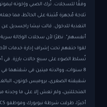
وفقًا للسجلات. تُرك الصبي وإخوته ليموتوا 
ثلاجة مُجهزة مُثبتة على الحائط، مما جعله 
التغذية للدخول. قالت نيشا راجسديل عن وك
أنفسهم". نظرًا لأن سجلات الوكالة سرية إ
لقوا حتفهم تحت إشراف إدارة خدمات الأط
8 سنوات، ووالدته ميتين في شقتهما في ب
المتحللتين، ولم تعش إلا على ما وجدته م