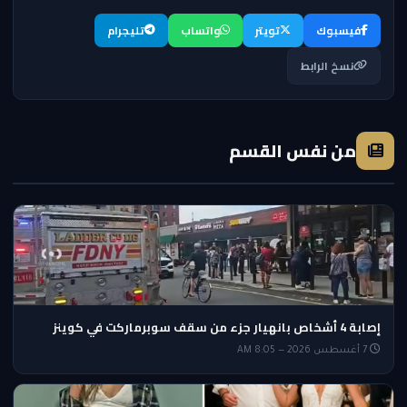
فيسبوك
تويتر
واتساب
تليجرام
نسخ الرابط
من نفس القسم
إصابة 4 أشخاص بانهيار جزء من سقف سوبرماركت في كوينز
7 أغسطس 2026 — 8:05 AM