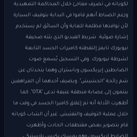
لكوياته في تصرف مفاجئ خلال المحاكمة التمهيدية.
وزعم الضباط أنهم قاموا في البداية بتوقيف السيارة
لأن نوافذها مظلمة للغاية وأن السائق لم يستخدم
إشارة ضوئية. شريط الفيديو الذي بثته صحيفة
نيويورك تايمز إلتقطته كاميرات الجسد التابعة
لشرطة نيويورك. وفي التسجيل يُسمع صوت
الضابطين إيريكسون وباستران وهما يتحدثان عن
شم رائحة "الحشيش". ويضيف أحدهما أن المراهقين
ينتمون إلى عصابة منطقة عنيفة تدعى "OTA". كما
أظهرت الأدلة أنه تم إغلاق كاميرا الجسد في وقت ما
خلال عملية التوقيف والتفتيش. غير أن الشاب كوياته
قام بتصوير بعض مقتطفات الحادث وأظهرت
الضابط إريكسون وهو يمسك بكيس بلاستيكي