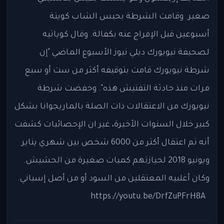
صغير. وقامت الشرطة بحبس الشاب كويتة
أسبوعين قبل الإفراج عنه بكفالة. وقال كوياتيه
لصحيفة نيويورك ديلي نيوز الأسبوع الماضي "إن
شرطة نيويورك قامت بتوقيفه أكثر من ست أو سبع
مرات منذ حادثة التفتيش هذه". وخفضت شرطة
نيويورك من الاعتقالات ذات الصلة بالماريجوانا بشكل
كبير خلال السنوات الأخيرة، غير ان الإحصائيات كشفت
أنه تم اعتقال أكثر من 6000 شخص بين شهري يناير
ويونيو 2018 لحيازتهم كميات صغيرة من الحشيش.
وكان أغلبيه المعتقلين من السود أو من أصل إسباني.
https://youtu.be/DrfZuPFrH8A