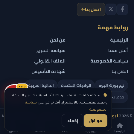
اتصل بنا
روابط مهمة
الرئيسية
من نحن
أعلن معنا
سياسة التحرير
سياسة الخصوصية
الملف القانوني
اتصل بنا
شهادة التأسيس
نيويورك اليوم
الولايات المتحدة
الجالية العربية
جديد
ريلز
خدمات تهمك
نستخدم ملفات تعريف الارتباط الأساسية لتحسين السرعة
وحفظ تفضيلاتك. بالاستمرار، أنت توافق على
سياسة
الخصوصية
.
© 2026
نيويورك نيوز
— جميع الحقوق محفوظة — NEW YORK NEWS
موافق
إخفاء
IN ARABIC LLC — رقم التسجيل 0451351808
الرئيسية
نيويورك
بحث
القائمة
المظهر