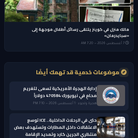
مالك منزل في كوينز يتلقى رسائل أطفال موجهة إلى
«سبايدرمان»
7 أغسطس 2026 — 7:20 AM
موضوعات خدمية قد تهمك أيضًا
إدارة الهجرة الأمريكية تسعى لتغريم
محامٍ في نيويورك 470584 دولاراً
هجرة ولجوء · 1 أغسطس 2026 — 7:10 PM
حتى في الرحلات الداخلية.. ICE توسع
الاعتقالات داخل المطارات وتستهدف بعض
منتظري الجرين كارد وتمديد الإقامة