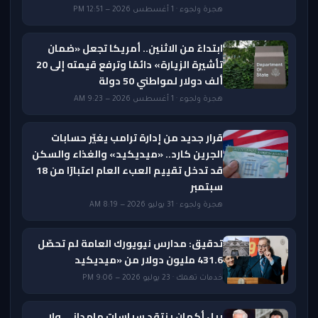
هجرة ولجوء · 1 أغسطس 2026 — 12:51 PM
ابتداءً من الاثنين.. أمريكا تجعل «ضمان
تأشيرة الزيارة» دائمًا وترفع قيمته إلى 20
ألف دولار لمواطني 50 دولة
هجرة ولجوء · 1 أغسطس 2026 — 9:23 AM
قرار جديد من إدارة ترامب يغيّر حسابات
الجرين كارد.. «ميديكيد» والغذاء والسكن
قد تدخل تقييم العبء العام اعتبارًا من 18
سبتمبر
هجرة ولجوء · 31 يوليو 2026 — 8:19 AM
تدقيق: مدارس نيويورك العامة لم تحصّل
431.6 مليون دولار من «ميديكيد
خدمات تهمك · 23 يوليو 2026 — 9:06 PM
بيل أكمان ينتقد سياسات مامداني ولا