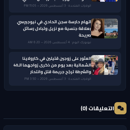
الولايات المتحدة · 3 أغسطس 2026 — 11:05 PM
اتهام حارسة سجن اتحادي في نيوجيرسي
بعلاقة جنسية مع نزيل وتبادل رسائل
صريحة
نيويورك اليوم · 4 أغسطس 2026 — 8:20 AM
العثور على زوجين قتيلين في كارولاينا
الشمالية بعد يوم من ذكرى زواجهما الـ40
والشرطة ترجّح جريمة قتل وانتحار
الولايات المتحدة · 3 أغسطس 2026 — 3:50 PM
التعليقات (0)