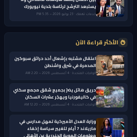
يستبعد الترشح لرئاسة بلدية نيويورك
خدمات تهمك · 23 يوليو 2026 — 5:35 PM
الأكثر قراءة الآن
اعتقال مشتبه بإشعال أحد حرائق سبوكين
المدمرة في شرق واشنطن
الولايات المتحدة · 4 أغسطس 2026 — 2:20 AM
حريق هائل يضرّ بجميع شقق مجمع سكني
في كاليفورنيا ويهجّر عشرات السكان
الولايات المتحدة · 4 أغسطس 2026 — 12:20 AM
وزارة العدل الأميركية تمهل مدارس في
ماريلاند 7 أيام لتغيير سياسة إخفاء
معلومات الهوية الجندرية عن الأهالي