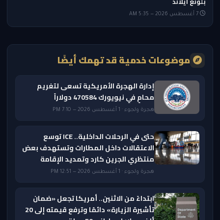
بلونغ آيلاند
7 أغسطس 2026 — 5:35 AM
موضوعات خدمية قد تهمك أيضًا
إدارة الهجرة الأمريكية تسعى لتغريم
محامٍ في نيويورك 470584 دولاراً
هجرة ولجوء · 1 أغسطس 2026 — 7:10 PM
حتى في الرحلات الداخلية.. ICE توسع
الاعتقالات داخل المطارات وتستهدف بعض
منتظري الجرين كارد وتمديد الإقامة
هجرة ولجوء · 1 أغسطس 2026 — 12:51 PM
ابتداءً من الاثنين.. أمريكا تجعل «ضمان
تأشيرة الزيارة» دائمًا وترفع قيمته إلى 20