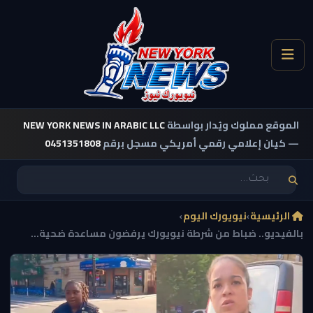
الموقع مملوك ويُدار بواسطة
NEW YORK NEWS IN ARABIC LLC
— كيان إعلامي رقمي أمريكي مسجل برقم
0451351808
الرئيسية
›
نيويورك اليوم
›
بالفيديو.. ضباط من شرطة نيويورك يرفضون مساعدة ضحية...