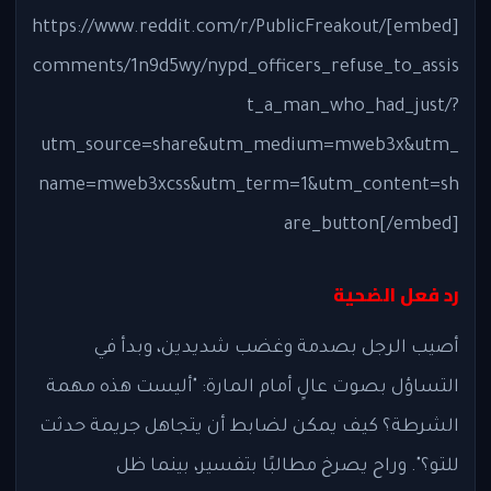
[embed]https://www.reddit.com/r/PublicFreakout/
comments/1n9d5wy/nypd_officers_refuse_to_assis
t_a_man_who_had_just/?
utm_source=share&utm_medium=mweb3x&utm_
name=mweb3xcss&utm_term=1&utm_content=sh
are_button[/embed]
رد فعل الضحية
أصيب الرجل بصدمة وغضب شديدين، وبدأ في
التساؤل بصوت عالٍ أمام المارة: "أليست هذه مهمة
الشرطة؟ كيف يمكن لضابط أن يتجاهل جريمة حدثت
للتو؟". وراح يصرخ مطالبًا بتفسير، بينما ظل