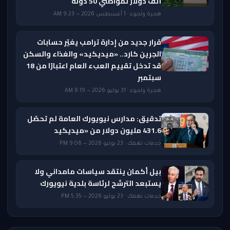
ألف دولار لمواطني 50 دولة
هجرة ولجوء · 1 أغسطس 2026 — 9:23 AM
قرار جديد من إدارة ترامب يغيّر حسابات
الجرين كارد.. «ميديكيد» والغذاء والسكن
قد تدخل تقييم العبء العام اعتبارًا من 18
سبتمبر
هجرة ولجوء · 31 يوليو 2026 — 8:19 AM
تدقيق: مدارس نيويورك العامة لم تحصّل
431.6 مليون دولار من «ميديكيد
خدمات تهمك · 23 يوليو 2026 — 9:06 PM
بيل أكمان ينتقد سياسات مامداني ولا
يستبعد الترشح لرئاسة بلدية نيويورك
خدمات تهمك · 23 يوليو 2026 — 5:35 PM