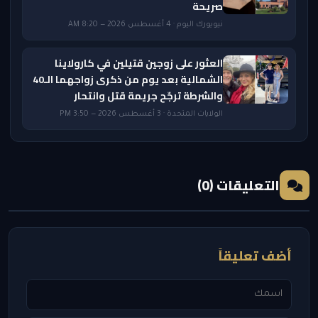
صريحة
نيويورك اليوم · 4 أغسطس 2026 — 8:20 AM
العثور على زوجين قتيلين في كارولاينا
الشمالية بعد يوم من ذكرى زواجهما الـ40
والشرطة ترجّح جريمة قتل وانتحار
الولايات المتحدة · 3 أغسطس 2026 — 3:50 PM
التعليقات (0)
أضف تعليقاً