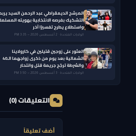
المرشح الديمقراطي عبد الرحمن السيد يربط
التشكيك بفرصه الانتخابية بهويته المسلمة
واستطلاع يطرح تفسيرًا آخر
الولايات المتحدة · 2 أغسطس 2026 — 3:35 PM
العثور على زوجين قتيلين في كارولاينا
الشمالية بعد يوم من ذكرى زواجهما الـ40
والشرطة ترجّح جريمة قتل وانتحار
الولايات المتحدة · 3 أغسطس 2026 — 3:50 PM
التعليقات (0)
أضف تعليقاً