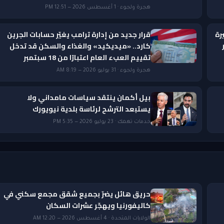
هجرة ولجوء · 1 أغسطس 2026 — 12:51 PM
رة
قرار جديد من إدارة ترامب يغيّر حسابات الجرين
ار
كارد.. «ميديكيد» والغذاء والسكن قد تدخل
تقييم العبء العام اعتبارًا من 18 سبتمبر
هجرة ولجوء · 31 يوليو 2026 — 8:19 AM
بيل أكمان ينتقد سياسات مامداني ولا
يستبعد الترشح لرئاسة بلدية نيويورك
خدمات تهمك · 23 يوليو 2026 — 5:35 PM
حريق هائل يضرّ بجميع شقق مجمع سكني في
كاليفورنيا ويهجّر عشرات السكان
الولايات المتحدة · 4 أغسطس 2026 — 12:20 AM