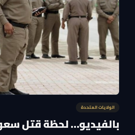
الولايات المتحدة
بالفيديو… لحظة قتل سعو