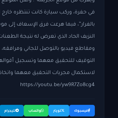
ويهرب من موقع الجريمة”. ونقل الموقع عن
في حفرة، وركب سيارة كانت تنتظره خارج
بالفرار”، فيما هرعت فرق الإسعاف إلى موق
النزيف الحاد الذي تعرض له نتيجة الطعنات
ومقاطع فيديو بالتوصل للجاني ومرافقه، حي
التوقيف للتحقيق معهما وتسجيل أقوالهم
لاستكمال مجريات التحقيق معهما واتخاذ ا
https://youtu.be/yw9R7Zo8cg4
فيسبوك
تويتر
واتساب
تليجرام