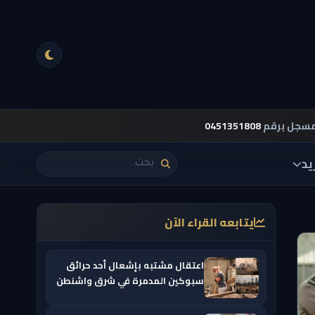
مسجل برقم
0451351808
يد
يتابعه القراء الآن
اعتقال مشتبه بإشعال أحد حرائق
سبوكين المدمرة في شرق واشنطن