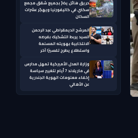
حريق هائل يضرّ بجميع شقق مجمع
سكني في كاليفورنيا ويهجّر عشرات
السكان
المرشح الديمقراطي عبد الرحمن
السيد يربط التشكيك بفرصه
الانتخابية بهويته المسلمة
واستطلاع يطرح تفسيرًا آخر
وزارة العدل الأميركية تمهل مدارس
في ماريلاند 7 أيام لتغيير سياسة
إخفاء معلومات الهوية الجندرية
عن الأهالي