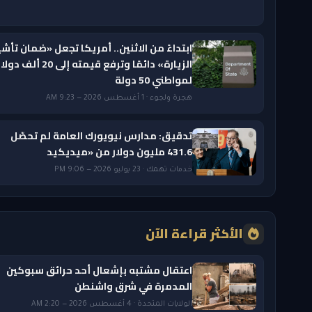
ابتداءً من الاثنين.. أمريكا تجعل «ضمان تأشي
الزيارة» دائمًا وترفع قيمته إلى 20 ألف دول
لمواطني 50 دولة
هجرة ولجوء · 1 أغسطس 2026 — 9:23 AM
تدقيق: مدارس نيويورك العامة لم تحصّل
431.6 مليون دولار من «ميديكيد
خدمات تهمك · 23 يوليو 2026 — 9:06 PM
الأكثر قراءة الآن
اعتقال مشتبه بإشعال أحد حرائق سبوكين
المدمرة في شرق واشنطن
الولايات المتحدة · 4 أغسطس 2026 — 2:20 AM