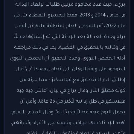
بريء، حيث قدم محاموه مرتين طلبات لإلغاء الإدانة
في عامي 2014 و 2018، فقط ليخسروا العطاءات. في
عام 2022، أمر المدعي العام لمنطقة مانهاتن ألفين
براج وحدة العدالة بعد الإدانة التي تم إنشاؤها حديثًا
في وكالته بالتحقيق في القضية، بما في ذلك مراجعة
أدلة الحمض النووي. وحدد التحقيق أن الحمض النووي
الموجود على ورقة الرهان التي تعامل معها "تي" قبل
إطلاق النار لا يتطابق مع فيلاسكيز - مما يبرئه من
كونه مطلق النار. وقال براج في بيان: "عاش جيه جيه
فيلاسكيز في ظل إدانته لأكثر من 25 عامًا، وآمل أن
يحمل اليوم معه فصلاً جديدًا له". وقال المدعي العام:
"هذه الإدانات لها عواقب وخيمة على الأفراد وأحبائهم،