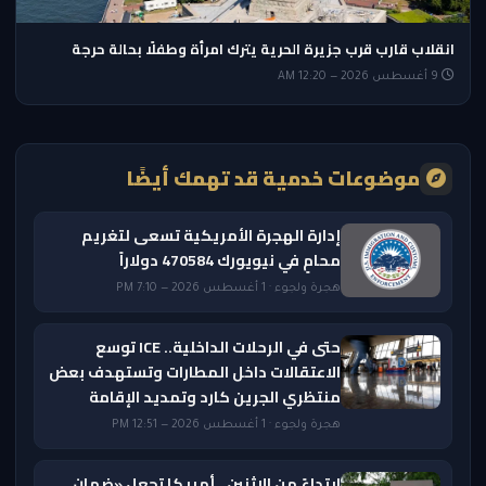
انقلاب قارب قرب جزيرة الحرية يترك امرأة وطفلًا بحالة حرجة
9 أغسطس 2026 — 12:20 AM
موضوعات خدمية قد تهمك أيضًا
إدارة الهجرة الأمريكية تسعى لتغريم
محامٍ في نيويورك 470584 دولاراً
هجرة ولجوء · 1 أغسطس 2026 — 7:10 PM
حتى في الرحلات الداخلية.. ICE توسع
الاعتقالات داخل المطارات وتستهدف بعض
منتظري الجرين كارد وتمديد الإقامة
هجرة ولجوء · 1 أغسطس 2026 — 12:51 PM
ابتداءً من الاثنين.. أمريكا تجعل «ضمان