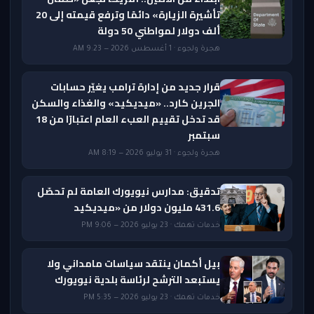
تأشيرة الزيارة» دائمًا وترفع قيمته إلى 20
ألف دولار لمواطني 50 دولة
هجرة ولجوء · 1 أغسطس 2026 — 9:23 AM
قرار جديد من إدارة ترامب يغيّر حسابات
الجرين كارد.. «ميديكيد» والغذاء والسكن
قد تدخل تقييم العبء العام اعتبارًا من 18
سبتمبر
هجرة ولجوء · 31 يوليو 2026 — 8:19 AM
تدقيق: مدارس نيويورك العامة لم تحصّل
431.6 مليون دولار من «ميديكيد
خدمات تهمك · 23 يوليو 2026 — 9:06 PM
بيل أكمان ينتقد سياسات مامداني ولا
يستبعد الترشح لرئاسة بلدية نيويورك
خدمات تهمك · 23 يوليو 2026 — 5:35 PM