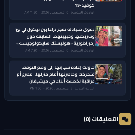
كوفيد-19
الولايات المتحدة · 6 أغسطس 2026 — 11:50 AM
دعوى متبادلة تفجر نزاعًا بين نيكول لي بيرا
وشريكتها وحبيبتهما السابقة حول
إمبراطورية «هوليستك سايكولوجيست»
الولايات المتحدة · 6 أغسطس 2026 — 7:20 AM
حاولت إعادة سيارتها إلى وضع التوقف
فتحركت وحاصرتها أمام منزلها.. مصرع أم
عراقية لخمسة أبناء في ميشيغان
الجالية العربية · 5 أغسطس 2026 — 1:50 PM
التعليقات (0)