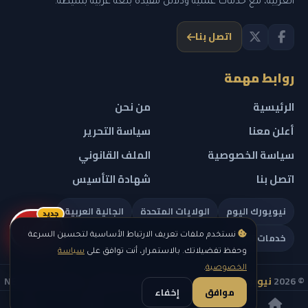
العربية، مع خدمات عملية ودلائل مفيدة بلغة عربية بسيطة.
اتصل بنا
روابط مهمة
الرئيسية
من نحن
أعلن معنا
سياسة التحرير
سياسة الخصوصية
الملف القانوني
اتصل بنا
شهادة التأسيس
نيويورك اليوم
الولايات المتحدة
الجالية العربية
جديد
ريلز
خدمات تهمك
نستخدم ملفات تعريف الارتباط الأساسية لتحسين السرعة
وحفظ تفضيلاتك. بالاستمرار، أنت توافق على
سياسة
الخصوصية
.
© 2026
نيويورك نيوز
— جميع الحقوق محفوظة — NEW YORK NEWS
موافق
إخفاء
IN ARABIC LLC — رقم التسجيل 0451351808