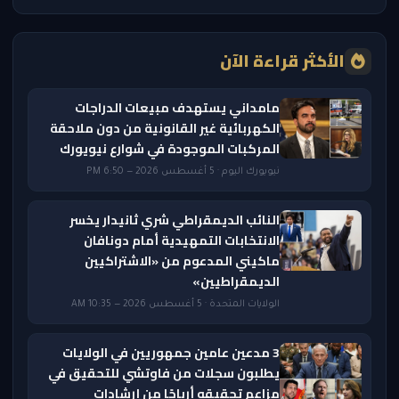
الأكثر قراءة الآن
مامداني يستهدف مبيعات الدراجات
الكهربائية غير القانونية من دون ملاحقة
المركبات الموجودة في شوارع نيويورك
نيويورك اليوم · 5 أغسطس 2026 — 6:50 PM
النائب الديمقراطي شري ثانيدار يخسر
الانتخابات التمهيدية أمام دونافان
ماكيني المدعوم من «الاشتراكيين
الديمقراطيين»
الولايات المتحدة · 5 أغسطس 2026 — 10:35 AM
3 مدعين عامين جمهوريين في الولايات
يطلبون سجلات من فاوتشي للتحقيق في
مزاعم تحقيقه أرباحًا من إرشادات