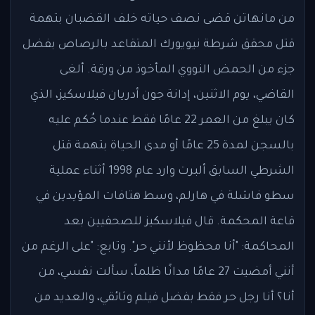
من مانهاتن قضى نصف حياته خلف القضبان بتهمة
قتل محقق شرطة نيويورك المتقاعد بالرصاص بفضل
جزء من الحمض النووي المأخوذ من ورقة. ألغى
القاضي، يوم الاثنين، إدانة جون أدريان فيلاسكيز، الذي
كان يبلغ من العمر 22 عامًا فقط عندما حُكم عليه
بالسجن لمدة 25 عامًا أو مدى الحياة بتهمة قتل
الشرطي السابق ألبرت وارد عام 1998 أثناء عملية
سطو فاشلة في هارلم، وسط هتافات المؤيدين في
قاعة المحكمة. قال فيلاسكيز للصحفيين بعد
المحاكمة: "أنا محظوظ لأنني حر". وتابع: "على الرغم من
أنني أمضيت 27 عامًا مدانًا ظلماً، سألت نفسي، من
أنا؟ أنا رجل حر فقط بفضل فيلم وثائقي، والعديد من