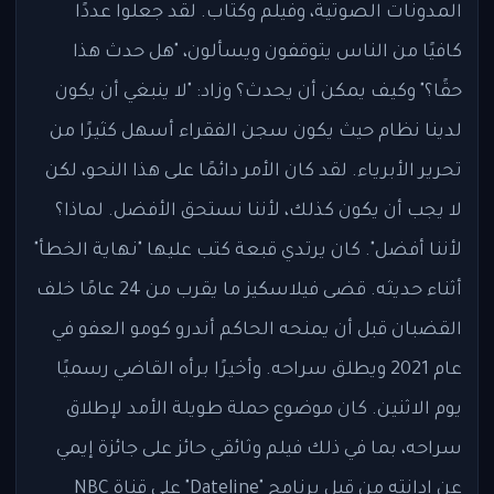
المدونات الصوتية، وفيلم وكتاب. لقد جعلوا عددًا
كافيًا من الناس يتوقفون ويسألون، "هل حدث هذا
حقًا؟" وكيف يمكن أن يحدث؟ وزاد: "لا ينبغي أن يكون
لدينا نظام حيث يكون سجن الفقراء أسهل كثيرًا من
تحرير الأبرياء. لقد كان الأمر دائمًا على هذا النحو، لكن
لا يجب أن يكون كذلك، لأننا نستحق الأفضل. لماذا؟
لأننا أفضل". كان يرتدي قبعة كتب عليها "نهاية الخطأ"
أثناء حديثه. قضى فيلاسكيز ما يقرب من 24 عامًا خلف
القضبان قبل أن يمنحه الحاكم أندرو كومو العفو في
عام 2021 ويطلق سراحه. وأخيرًا برأه القاضي رسميًا
يوم الاثنين. كان موضوع حملة طويلة الأمد لإطلاق
سراحه، بما في ذلك فيلم وثائقي حائز على جائزة إيمي
عن إدانته من قبل برنامج "Dateline" على قناة NBC