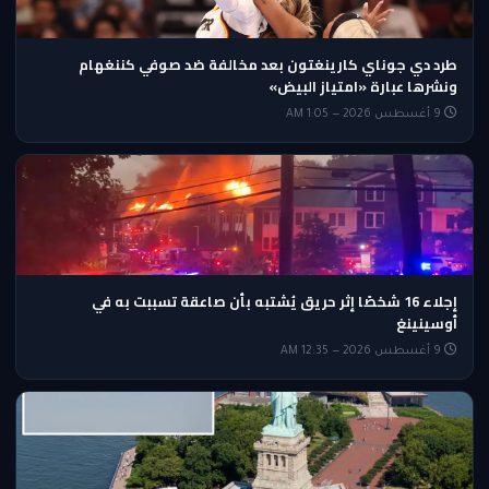
طرد دي جوناي كارينغتون بعد مخالفة ضد صوفي كننغهام
ونشرها عبارة «امتياز البيض»
9 أغسطس 2026 — 1:05 AM
إجلاء 16 شخصًا إثر حريق يُشتبه بأن صاعقة تسببت به في
أوسينينغ
9 أغسطس 2026 — 12:35 AM