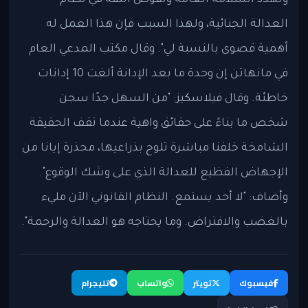
وتهدد السلامة العامة وتقوض الثقة في نظام
العدالة الجنائية، ولهذا السبب فإن هذا العمل له
أهمية قصوى بالنسبة لي". وقال مكتب المدعي العام
في مانهاتن إن وحدة ما بعد الإدانة ألغت 10 إدانات
خاطئة. وقال فيلاسكيز: "من السهل جدًا سجن
شخص ما بناءً على حقائق واهية عندما تقف الحقيقة
الشامخة خلفنا مباشرة تلوح بذراعيها، محذرة إيانا من
الإجهاض الفظيع للعدالة الذي على وشك الوقوع".
وأضاف: "لا أحد يستمع. النظام القانوني الآن مليء
بالغضب والافتراض. وما يحتاجه هو العدالة والرحمة".
فيسبوك
تويتر
واتساب
تليجرام