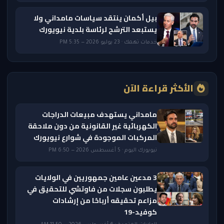
بيل أكمان ينتقد سياسات مامداني ولا
يستبعد الترشح لرئاسة بلدية نيويورك
خدمات تهمك · 23 يوليو 2026 — 5:35 PM
الأكثر قراءة الآن
مامداني يستهدف مبيعات الدراجات
الكهربائية غير القانونية من دون ملاحقة
المركبات الموجودة في شوارع نيويورك
نيويورك اليوم · 5 أغسطس 2026 — 6:50 PM
3 مدعين عامين جمهوريين في الولايات
يطلبون سجلات من فاوتشي للتحقيق في
مزاعم تحقيقه أرباحًا من إرشادات
كوفيد-19