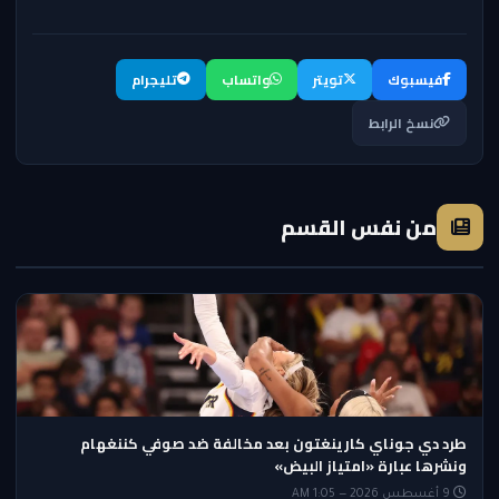
فيسبوك
تويتر
واتساب
تليجرام
نسخ الرابط
من نفس القسم
طرد دي جوناي كارينغتون بعد مخالفة ضد صوفي كننغهام
ونشرها عبارة «امتياز البيض»
9 أغسطس 2026 — 1:05 AM