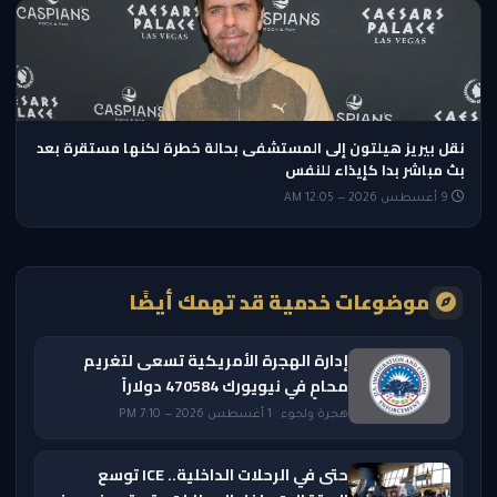
نقل بيريز هيلتون إلى المستشفى بحالة خطرة لكنها مستقرة بعد
بث مباشر بدا كإيذاء للنفس
9 أغسطس 2026 — 12:05 AM
موضوعات خدمية قد تهمك أيضًا
إدارة الهجرة الأمريكية تسعى لتغريم
محامٍ في نيويورك 470584 دولاراً
هجرة ولجوء · 1 أغسطس 2026 — 7:10 PM
حتى في الرحلات الداخلية.. ICE توسع