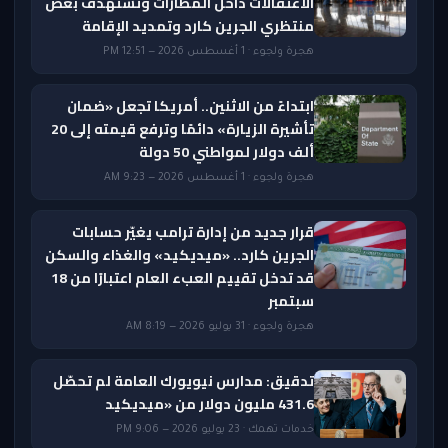
الاعتقالات داخل المطارات وتستهدف بعض
منتظري الجرين كارد وتمديد الإقامة
هجرة ولجوء · 1 أغسطس 2026 — 12:51 PM
ابتداءً من الاثنين.. أمريكا تجعل «ضمان
تأشيرة الزيارة» دائمًا وترفع قيمته إلى 20
ألف دولار لمواطني 50 دولة
هجرة ولجوء · 1 أغسطس 2026 — 9:23 AM
قرار جديد من إدارة ترامب يغيّر حسابات
الجرين كارد.. «ميديكيد» والغذاء والسكن
قد تدخل تقييم العبء العام اعتبارًا من 18
سبتمبر
هجرة ولجوء · 31 يوليو 2026 — 8:19 AM
تدقيق: مدارس نيويورك العامة لم تحصّل
431.6 مليون دولار من «ميديكيد
خدمات تهمك · 23 يوليو 2026 — 9:06 PM