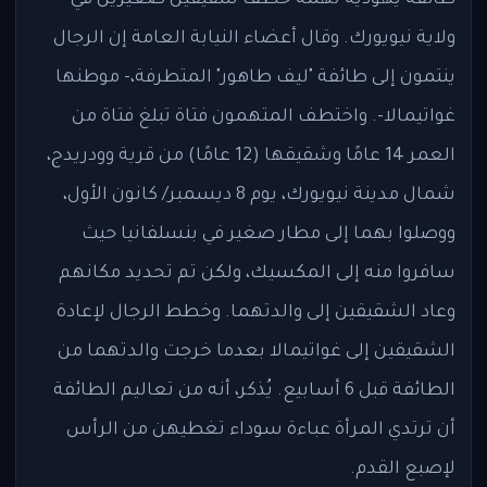
ولاية نيويورك. وقال أعضاء النيابة العامة إن الرجال
ينتمون إلى طائفة "ليف طاهور" المتطرفة،- موطنها
غواتيمالا-. واختطف المتهمون فتاة تبلغ فتاة من
العمر 14 عامًا وشقيقها (12 عامًا) من قرية وودريدج،
شمال مدينة نيويورك، يوم 8 ديسمبر/ كانون الأول،
ووصلوا بهما إلى مطار صغير في بنسلفانيا حيث
سافروا منه إلى المكسيك، ولكن تم تحديد مكانهم
وعاد الشقيقين إلى والدتهما. وخطط الرجال لإعادة
الشقيقين إلى غواتيمالا بعدما خرجت والدتهما من
الطائفة قبل 6 أسابيع. يُذكر، أنه من تعاليم الطائفة
أن ترتدي المرأة عباءة سوداء تغطيهن من الرأس
لإصبع القدم.