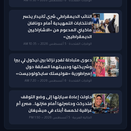
الولايات المتحدة · 6 أغسطس 2026 — 11:50 AM
النائب الديمقراطي شري ثانيدار يخسر
الانتخابات التمهيدية أمام دونافان
ماكيني المدعوم من «الاشتراكيين
الديمقراطيين»
الولايات المتحدة · 5 أغسطس 2026 — 10:35 AM
دعوى متبادلة تفجر نزاعًا بين نيكول لي بيرا
وشريكتها وحبيبتهما السابقة حول
إمبراطورية «هوليستك سايكولوجيست»
الولايات المتحدة · 6 أغسطس 2026 — 7:20 AM
حاولت إعادة سيارتها إلى وضع التوقف
فتحركت وحاصرتها أمام منزلها.. مصرع أم
عراقية لخمسة أبناء في ميشيغان
الجالية العربية · 5 أغسطس 2026 — 1:50 PM