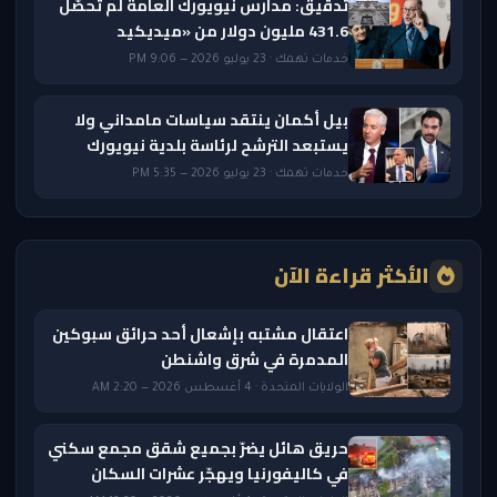
تدقيق: مدارس نيويورك العامة لم تحصّل
431.6 مليون دولار من «ميديكيد
خدمات تهمك · 23 يوليو 2026 — 9:06 PM
بيل أكمان ينتقد سياسات مامداني ولا
يستبعد الترشح لرئاسة بلدية نيويورك
خدمات تهمك · 23 يوليو 2026 — 5:35 PM
الأكثر قراءة الآن
اعتقال مشتبه بإشعال أحد حرائق سبوكين
المدمرة في شرق واشنطن
الولايات المتحدة · 4 أغسطس 2026 — 2:20 AM
حريق هائل يضرّ بجميع شقق مجمع سكني
في كاليفورنيا ويهجّر عشرات السكان