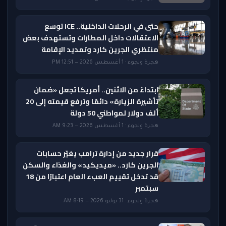
حتى في الرحلات الداخلية.. ICE توسع
الاعتقالات داخل المطارات وتستهدف بعض
منتظري الجرين كارد وتمديد الإقامة
هجرة ولجوء · 1 أغسطس 2026 — 12:51 PM
ابتداءً من الاثنين.. أمريكا تجعل «ضمان
تأشيرة الزيارة» دائمًا وترفع قيمته إلى 20
ألف دولار لمواطني 50 دولة
هجرة ولجوء · 1 أغسطس 2026 — 9:23 AM
قرار جديد من إدارة ترامب يغيّر حسابات
الجرين كارد.. «ميديكيد» والغذاء والسكن
قد تدخل تقييم العبء العام اعتبارًا من 18
سبتمبر
هجرة ولجوء · 31 يوليو 2026 — 8:19 AM