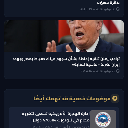
طائرة مسيّرة
30 يوليو 2026 — 3:39 AM
ترامب يعلن تلقيه إحاطة بشأن هجوم ميناء دمياط بمصر ويهدد
إيران بضربة «قاسية للغاية»
29 يوليو 2026 — 4:16 PM
موضوعات خدمية قد تهمك أيضًا
إدارة الهجرة الأمريكية تسعى لتغريم
محامٍ في نيويورك 470584 دولاراً
هجرة ولجوء · 1 أغسطس 2026 — 7:10 PM