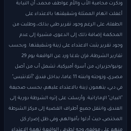
وذكرت محامية الأب والأم عواطف محمد، أن النيابة
أغفلت اتهام الممثلة وشقيقتها بالاعتداء على
الطفلة، على الرغم وجود تقرير طبي بذلك، وطلبت من
المحكمة إضافة ذلك إلى الدعوى، مشيرة إلى عدم
وجود تقرير يثبت الاعتداء على زينة وشقيقتها. وبحسب
تقارير الشرطة، فإن بلاغا ورد عن الواقعة يوم 29
يونيو/حزيران، من أسرة أميركية، تشمل أب من أصل
مصري، وزوجته وابنته 11 عاما، بداخل فندق "أتلانتيس"
في دبي، يتهمون زينة بالاعتداء عليهم، بحسب صحيفة
"البيان" الإماراتية. وأرسلت على إثره الشرطة دورية إلى
الفندق، وانتقل جميع أطراف القضية إلى مركز الشرطة
المختص، حيث أدلوا بأقوالهم، وفي ظل إصرار كل
منهم على موقفه، وجه لطرفي الواقعة تهمة الاعتداء