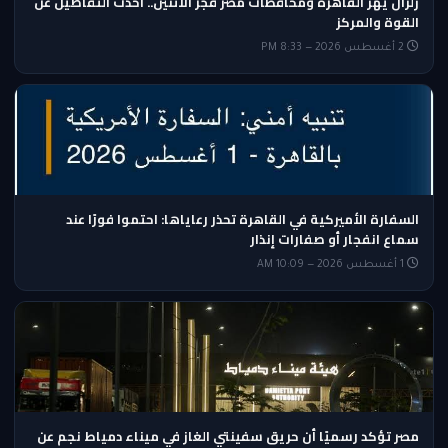
زلزال يهز القاهرة ومحافظات مصر فجر الاثنين.. أحدث التفاصيل عن
القوة والمركز
2 أغسطس 2026 — 8:33 PM
السفارة الأميركية في القاهرة تحذر رعاياها: احتموا فورًا عند
سماع انفجار أو صفارات إنذار
1 أغسطس 2026 — 10:09 AM
مصر تؤكد رسميًا أن حريق سفينتي الغاز في ميناء دمياط نجم عن