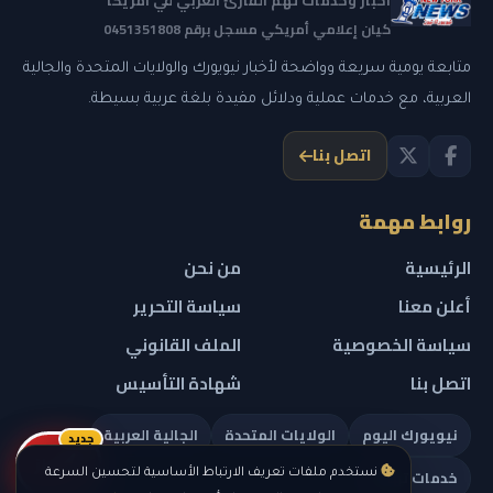
أخبار وخدمات تهم القارئ العربي في أمريكا
كيان إعلامي أمريكي مسجل برقم 0451351808
متابعة يومية سريعة وواضحة لأخبار نيويورك والولايات المتحدة والجالية
العربية، مع خدمات عملية ودلائل مفيدة بلغة عربية بسيطة.
اتصل بنا
روابط مهمة
الرئيسية
من نحن
أعلن معنا
سياسة التحرير
سياسة الخصوصية
الملف القانوني
اتصل بنا
شهادة التأسيس
نيويورك اليوم
الولايات المتحدة
الجالية العربية
جديد
ريلز
خدمات تهمك
نستخدم ملفات تعريف الارتباط الأساسية لتحسين السرعة