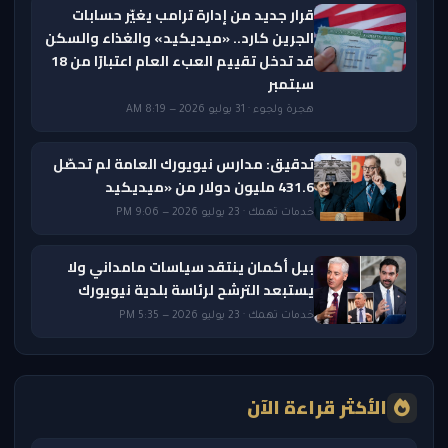
قرار جديد من إدارة ترامب يغيّر حسابات
الجرين كارد.. «ميديكيد» والغذاء والسكن
قد تدخل تقييم العبء العام اعتبارًا من 18
سبتمبر
هجرة ولجوء · 31 يوليو 2026 — 8:19 AM
تدقيق: مدارس نيويورك العامة لم تحصّل
431.6 مليون دولار من «ميديكيد
خدمات تهمك · 23 يوليو 2026 — 9:06 PM
بيل أكمان ينتقد سياسات مامداني ولا
يستبعد الترشح لرئاسة بلدية نيويورك
خدمات تهمك · 23 يوليو 2026 — 5:35 PM
الأكثر قراءة الآن