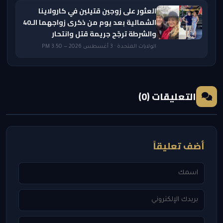
العثور على زوجين قتيلين في كارولاينا
الشمالية بعد يوم من ذكرى زواجهما الـ40
والشرطة ترجّح جريمة قتل وانتحار
الولايات المتحدة · 3 أغسطس 2026 — 3:50 PM
التعليقات (0)
أضف تعليقاً