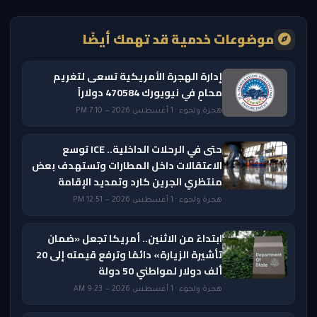
موضوعات خدمية قد تهمك أيضًا
إدارة الهجرة الأمريكية تسعى لتغريم
محامٍ في نيويورك 470584 دولاراً
هجرة ولجوء · 1 أغسطس 2026 — 7:10 PM
حتى في الرحلات الداخلية.. ICE توسع
الاعتقالات داخل المطارات وتستهدف بعض
منتظري الجرين كارد وتمديد الإقامة
هجرة ولجوء · 1 أغسطس 2026 — 12:51 PM
ابتداءً من الاثنين.. أمريكا تجعل «ضمان
تأشيرة الزيارة» دائمًا وترفع قيمته إلى 20
ألف دولار لمواطني 50 دولة
هجرة ولجوء · 1 أغسطس 2026 — 9:23 AM