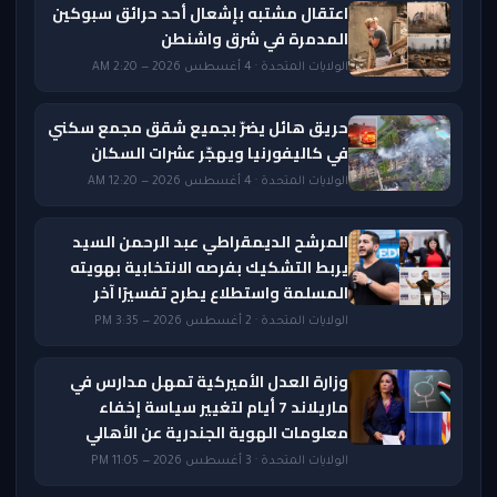
اعتقال مشتبه بإشعال أحد حرائق سبوكين
المدمرة في شرق واشنطن
الولايات المتحدة · 4 أغسطس 2026 — 2:20 AM
حريق هائل يضرّ بجميع شقق مجمع سكني
في كاليفورنيا ويهجّر عشرات السكان
الولايات المتحدة · 4 أغسطس 2026 — 12:20 AM
المرشح الديمقراطي عبد الرحمن السيد
يربط التشكيك بفرصه الانتخابية بهويته
المسلمة واستطلاع يطرح تفسيرًا آخر
الولايات المتحدة · 2 أغسطس 2026 — 3:35 PM
وزارة العدل الأميركية تمهل مدارس في
ماريلاند 7 أيام لتغيير سياسة إخفاء
معلومات الهوية الجندرية عن الأهالي
الولايات المتحدة · 3 أغسطس 2026 — 11:05 PM