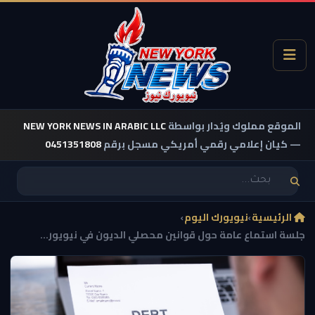
الموقع مملوك ويُدار بواسطة
NEW YORK NEWS IN ARABIC LLC
— كيان إعلامي رقمي أمريكي مسجل برقم
0451351808
الرئيسية
›
نيويورك اليوم
›
جلسة استماع عامة حول قوانين محصلي الديون في نيويور...