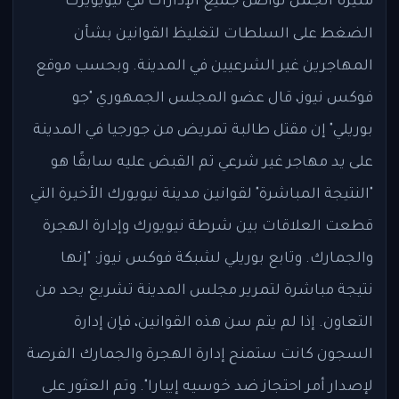
منيرة الجمل
تواصل جميع الإدارات في نيويويرك
الضغط على السلطات لتغليظ القوانين بشأن
المهاجرين غير الشرعيين في المدينة. وبحسب موقع
فوكس نيوز، قال عضو المجلس الجمهوري "جو
بوريلي" إن مقتل طالبة تمريض من جورجيا في المدينة
على يد مهاجر غير شرعي تم القبض عليه سابقًا هو
"النتيجة المباشرة" لقوانين مدينة نيويورك الأخيرة التي
قطعت العلاقات بين شرطة نيويورك وإدارة الهجرة
والجمارك. وتابع بوريلي لشبكة فوكس نيوز: "إنها
نتيجة مباشرة لتمرير مجلس المدينة تشريع يحد من
التعاون. إذا لم يتم سن هذه القوانين، فإن إدارة
السجون كانت ستمنح إدارة الهجرة والجمارك الفرصة
لإصدار أمر احتجاز ضد خوسيه إيبارا". وتم العثور على