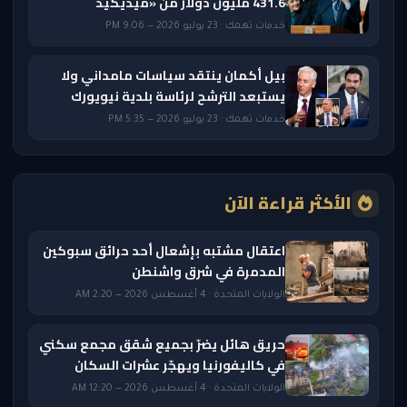
431.6 مليون دولار من «ميديكيد
خدمات تهمك · 23 يوليو 2026 — 9:06 PM
بيل أكمان ينتقد سياسات مامداني ولا
يستبعد الترشح لرئاسة بلدية نيويورك
خدمات تهمك · 23 يوليو 2026 — 5:35 PM
الأكثر قراءة الآن
اعتقال مشتبه بإشعال أحد حرائق سبوكين
المدمرة في شرق واشنطن
الولايات المتحدة · 4 أغسطس 2026 — 2:20 AM
حريق هائل يضرّ بجميع شقق مجمع سكني
في كاليفورنيا ويهجّر عشرات السكان
الولايات المتحدة · 4 أغسطس 2026 — 12:20 AM