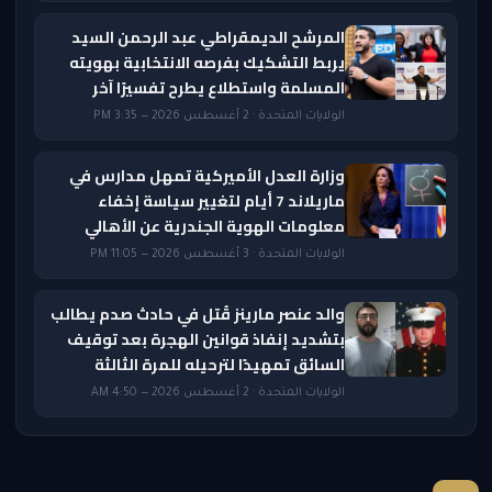
المرشح الديمقراطي عبد الرحمن السيد
يربط التشكيك بفرصه الانتخابية بهويته
المسلمة واستطلاع يطرح تفسيرًا آخر
الولايات المتحدة · 2 أغسطس 2026 — 3:35 PM
وزارة العدل الأميركية تمهل مدارس في
ماريلاند 7 أيام لتغيير سياسة إخفاء
معلومات الهوية الجندرية عن الأهالي
الولايات المتحدة · 3 أغسطس 2026 — 11:05 PM
والد عنصر مارينز قُتل في حادث صدم يطالب
بتشديد إنفاذ قوانين الهجرة بعد توقيف
السائق تمهيدًا لترحيله للمرة الثالثة
الولايات المتحدة · 2 أغسطس 2026 — 4:50 AM