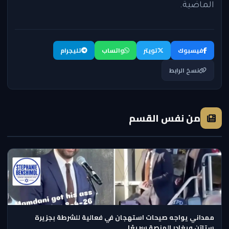
الماضية.
فيسبوك
تويتر
واتساب
تليجرام
نسخ الرابط
من نفس القسم
ممداني يواجه صيحات استهجان في فعالية للشرطة بجزيرة
ستاتن ويغادر المنصة سريعًا