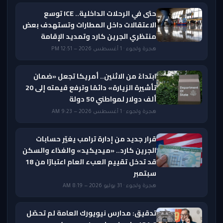
حتى في الرحلات الداخلية.. ICE توسع
الاعتقالات داخل المطارات وتستهدف بعض
منتظري الجرين كارد وتمديد الإقامة
هجرة ولجوء · 1 أغسطس 2026 — 12:51 PM
ابتداءً من الاثنين.. أمريكا تجعل «ضمان
تأشيرة الزيارة» دائمًا وترفع قيمته إلى 20
ألف دولار لمواطني 50 دولة
هجرة ولجوء · 1 أغسطس 2026 — 9:23 AM
قرار جديد من إدارة ترامب يغيّر حسابات
الجرين كارد.. «ميديكيد» والغذاء والسكن
قد تدخل تقييم العبء العام اعتبارًا من 18
سبتمبر
هجرة ولجوء · 31 يوليو 2026 — 8:19 AM
تدقيق: مدارس نيويورك العامة لم تحصّل