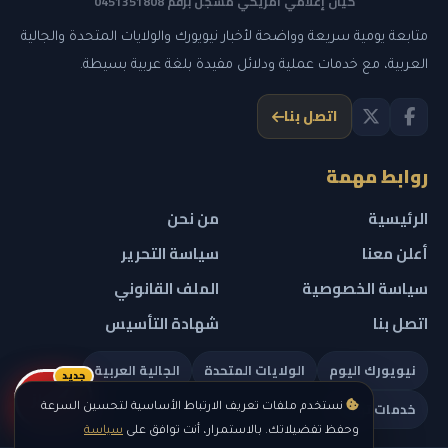
كيان إعلامي أمريكي مسجل برقم 0451351808
متابعة يومية سريعة وواضحة لأخبار نيويورك والولايات المتحدة والجالية
العربية، مع خدمات عملية ودلائل مفيدة بلغة عربية بسيطة.
اتصل بنا
روابط مهمة
الرئيسية
من نحن
أعلن معنا
سياسة التحرير
سياسة الخصوصية
الملف القانوني
اتصل بنا
شهادة التأسيس
نيويورك اليوم
الولايات المتحدة
الجالية العربية
جديد
ريلز
خدمات تهمك
نستخدم ملفات تعريف الارتباط الأساسية لتحسين السرعة
وحفظ تفضيلاتك. بالاستمرار، أنت توافق على
سياسة