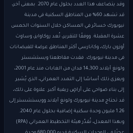
وقد يتضاعف هذا العدد بحلول عام 2070. بمعنى آخر،
قد تشهد 60% من المناطق السكنية في مدينة
نيويورك خسائر في المساكن خلال السنوات الخمس
عشرة المقبلة. ووفقًا للتقرير، تُعد روكاوايز، وساوث
أوزون بارك، وكانارسي أكثر المناطق عرضة للفيضانات
في مدينة نيويورك. فقدت مقاطعتا ويستشستر
ولونغ آيلاند 14,300 فدان من الغابات منذ عام 2001،
ويعزى ذلك أساسًا إلى التمدد العمراني، الذي يُشير
إلى بناء ضواحي على أراضٍ ريفية أكبر. علاوة على ذلك،
قد تحتاج مدينة نيويورك ولونغ آيلاند وويستشستر إلى
1.26 مليون وحدة سكنية إضافية بحلول عام 2040.
وبهذا المعدل، تُقدّر هيئة التخطيط العمراني (RPA)
عجزًا في الوحدات السكنية قدره 680,000 وحدة.