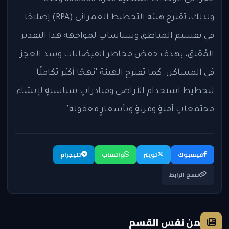
ولذلك، تقترح هيئة التخطيط العمراني (RPA) إصلاحًا
في تقسيم المناطق وسياساتٍ لمواجهة هذا التقدير
المُقلق، بهدف خفض مخاطر الفيضانات وسد العجز
في المساكن. كما تقترح الهيئة "نهجًا أكثر تكاملًا
لتخطيط استخدام الأراضي ومبادراتٍ سياسيةٍ لإنشاء
مجتمعاتٍ آمنةٍ ومرنةٍ وبأسعارٍ معقولة".
فيسبوك
تويتر
واتساب
تليجرام
نسخ الرابط
من نفس القسم