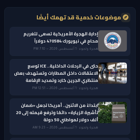
موضوعات خدمية قد تهمك أيضًا
إدارة الهجرة الأمريكية تسعى لتغريم
محامٍ في نيويورك 470584 دولاراً
هجرة ولجوء · 1 أغسطس 2026 — 7:10 PM
حتى في الرحلات الداخلية.. ICE توسع
الاعتقالات داخل المطارات وتستهدف بعض
منتظري الجرين كارد وتمديد الإقامة
هجرة ولجوء · 1 أغسطس 2026 — 12:51 PM
ابتداءً من الاثنين.. أمريكا تجعل «ضمان
تأشيرة الزيارة» دائمًا وترفع قيمته إلى 20
ألف دولار لمواطني 50 دولة
هجرة ولجوء · 1 أغسطس 2026 — 9:23 AM