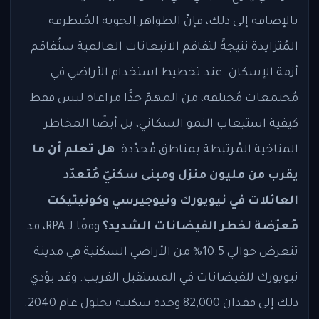
بالإضافة إلى ذلك، فإنّ الظواهر الجوية المُتطرفة
المُتزايدة نتيجةً لتفاقم الانبعاثات العالمية ستُفاقم
أزمة الإسكان. عند تخطيط استخدام الأراضي في
مُجتمعات مُختلفة، من المهمّ جدًّا مراعاة ليس فقط
كيفية استيعاب النمو السكاني، بل أيضًا المخاطر
المناخية المُرتبطة بمناطق مُحدّدة.
هل تعلم أن ما
يقرب من مليون منزل ومبنى سكنيّ مُتعدّد
العائلات في نيويورك ونيوجيرسي وكونيتيكت
مُعرّضة لخطر الفيضانات الشديد؟
وفقًا لـ RPA، قد
تتعرض حوالي 10.5% من الأراضي السكنية في مدينة
نيويورك للفيضانات في المستقبل القريب. وقد يؤدي
ذلك إلى فقدان 82,000 وحدة سكنية بحلول عام 2040.