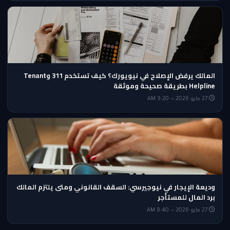
المالك يرفض الإصلاح في نيويورك؟ كيف تستخدم 311 وTenant
Helpline بطريقة صحيحة وموثقة
27 مايو 2026 — 9:20 AM
وديعة الإيجار في نيوجيرسي: السقف القانوني ومتى يلتزم المالك
برد المال للمستأجر
27 مايو 2026 — 8:40 AM