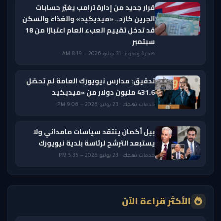
قرار جديد من إدارة ترامب يغيّر حسابات
الجرين كارد.. «ميديكيد» والغذاء والسكن
قد تدخل تقييم العبء العام اعتبارًا من 18
سبتمبر
هجرة ولجوء · 31 يوليو 2026 — 8:19 AM
تدقيق: مدارس نيويورك العامة لم تحصّل
431.6 مليون دولار من «ميديكيد
خدمات تهمك · 23 يوليو 2026 — 9:06 PM
بيل أكمان ينتقد سياسات مامداني ولا
يستبعد الترشح لرئاسة بلدية نيويورك
خدمات تهمك · 23 يوليو 2026 — 5:35 PM
الأكثر قراءة الآن