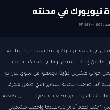
ة نيويورك في محنته
ال في مدينة نيويورك والمدافعين عن السلامة
مز - قائلين إنه لا يستحق يوما في المحكمة حيث
شمل حوالي عشرين مؤيدًا تجمعوا في سوق بلازا دي
لبا، صاحب البقالة السابق الذي طعن مجرمًا
. قال ألبا، الذي تفادى بصعوبة تهم القتل في طعنة
 هايتس: "جئت لدعم آدامز لأنه عندما واجهت مشكلتي