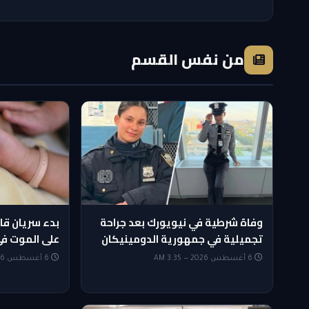
من نفس القسم
وفاة شرطية في نيويورك بعد جراحة
بدء سريان قا
تجميلية في جمهورية الدومينيكان
على الموت ف
6 أغسطس 2026 — 3:35 AM
6 أغسطس 2026 — 2:35 AM