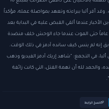
فيدرالية إلى آدمز المحاصر الأسبوع الماضي تتهمه بالاحتيال على دافعي الضرائب بمبلغ 10
وقد أقر ألبا ببراءته وتعهد بمواصلة عمله، مؤكداً
وين الأخبار عندما ألقي القبض عليه في البداية بعد
عنه أوستن سيمون البالغ من العمر 35 عاماً حتى الموت عندما جاء الوحش خلف منضدة
بق إنه لم ينس كيف سانده آدمز في ذلك الوقت.
 ألبا، في التجمع: "شاهد إريك آدمز الفيديو وذهب
ه، والحمد لله أن تهمة القتل، التي كانت زائفة
.
نسخ الرابط