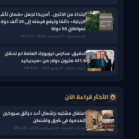
ابتداءً من الاثنين.. أمريكا تجعل «ضمان تأشي
الزيارة» دائمًا وترفع قيمته إلى 20 ألف دول
لمواطني 50 دولة
هجرة ولجوء · 1 أغسطس 2026 — 9:23 AM
تدقيق: مدارس نيويورك العامة لم تحصّل
431.6 مليون دولار من «ميديكيد
خدمات تهمك · 23 يوليو 2026 — 9:06 PM
الأكثر قراءة الآن
اعتقال مشتبه بإشعال أحد حرائق سبوكين
المدمرة في شرق واشنطن
الولايات المتحدة · 4 أغسطس 2026 — 2:20 AM