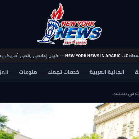
اسطة
NEW YORK NEWS IN ARABIC LLC
— كيان إعلامي رقمي أمريكي 
ة
الجالية العربية
خدمات تهمك
منوعات
المز
ك في محنته...