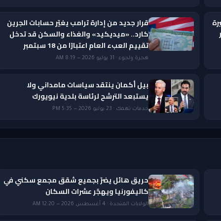
رة
قرار جديد من إدارة ترامب يغيّر حسابات الجرين
ار
كارد.. «ميديكيد» والغذاء والسكن قد تدخل
تقييم العبء العام اعتبارًا من 18 سبتمبر
هجرة ولجوء · 31 يوليو 2026 — 8:19 AM
بيل أكمان ينتقد سياسات مامداني ولا
يستبعد الترشح لرئاسة بلدية نيويورك
خدمات تهمك · 23 يوليو 2026 — 5:35 PM
حريق هائل يضرّ بجميع شقق مجمع سكني في
كاليفورنيا ويهجّر عشرات السكان
الولايات المتحدة · 4 أغسطس 2026 — 12:20 AM