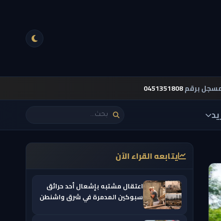
مسجل برقم
0451351808
يد
يتابعه القراء الآن
اعتقال مشتبه بإشعال أحد حرائق
سبوكين المدمرة في شرق واشنطن