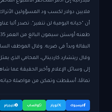
ملايين دولار لكسب ود المسؤولين الأتراك. 
أن "حياته اليومية لن تتغير". تصدر ألبا عنا
ط
البقالة وبدأ في ضربه. وقال الموظف السا
وقال ريتشارد كاردينالي، المحامي الذي يمثل
إلى وسائل الإعلام وأخبر الحقيقة عما شاهد
تمامًا، أسقطت وتمكن من مواصلة حياته"
فيسبوك
تويتر
واتساب
تليجرام