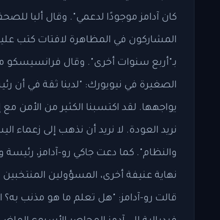
كان آدامز موجودًا لدعمي". وقال ألبا للصحفي
المشاركون في المظاهرة لافتات كتب عليها
بـ"أربع سنوات أخرى". وقال فرانسيسكو 
الصغيرة في نيويورك: "لدينا ثقة في أن رئ
يواجهها. لقد اكتسبنا الكثير من الأمن مع إ
نريد العودة. لا نريد أن نذهب إلى زعماء ا
والنظام". كما دعت جاكي رو-آدامز، رئي
نهاية عنيفة أخرى، المسؤولين المنتخبين ال
قالت رو-آدامز: "هل تعلم ما هو مذنب به؟ ا