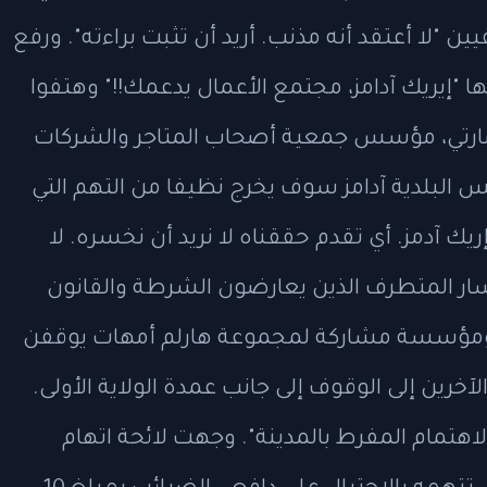
ين "لا أعتقد أنه مذنب. أريد أن تثبت براءته". ورفع
 "إيريك آدامز، مجتمع الأعمال يدعمك!!" وهتفوا
مارتي، مؤسس جمعية أصحاب المتاجر والشركات
يس البلدية آدامز سوف يخرج نظيفا من التهم التي
ريك آدمز. أي تقدم حققناه لا نريد أن نخسره. لا
ليسار المتطرف الذين يعارضون الشرطة والقانون
سة ومؤسسة مشاركة لمجموعة هارلم أمهات يوقفن
آخرين إلى الوقوف إلى جانب عمدة الولاية الأولى.
لاهتمام المفرط بالمدينة". وجهت لائحة اتهام