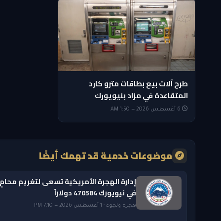
طرح آلات بيع بطاقات مترو كارد
المتقاعدة في مزاد بنيويورك
6 أغسطس 2026 — 1:50 AM
موضوعات خدمية قد تهمك أيضًا
إدارة الهجرة الأمريكية تسعى لتغريم محامٍ
في نيويورك 470584 دولاراً
هجرة ولجوء · 1 أغسطس 2026 — 7:10 PM