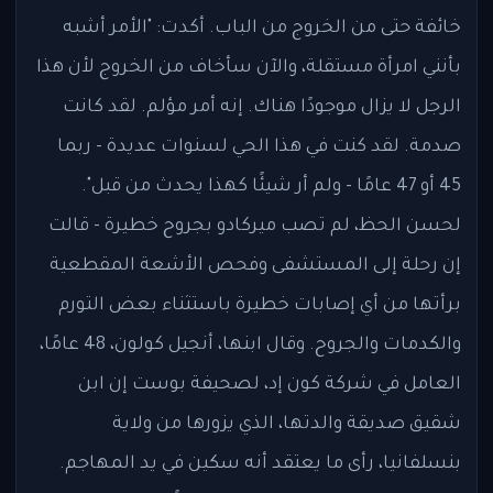
خائفة حتى من الخروج من الباب. أكدت: "الأمر أشبه
بأنني امرأة مستقلة، والآن سأخاف من الخروج لأن هذا
الرجل لا يزال موجودًا هناك. إنه أمر مؤلم. لقد كانت
صدمة. لقد كنت في هذا الحي لسنوات عديدة - ربما
45 أو 47 عامًا - ولم أر شيئًا كهذا يحدث من قبل".
لحسن الحظ، لم تصب ميركادو بجروح خطيرة - قالت
إن رحلة إلى المستشفى وفحص الأشعة المقطعية
برأتها من أي إصابات خطيرة باستثناء بعض التورم
والكدمات والجروح. وقال ابنها، أنجيل كولون، 48 عامًا،
العامل في شركة كون إد، لصحيفة بوست إن ابن
شقيق صديقة والدتها، الذي يزورها من ولاية
بنسلفانيا، رأى ما يعتقد أنه سكين في يد المهاجم.