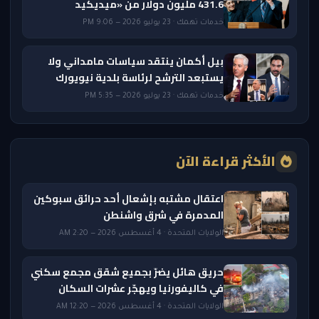
431.6 مليون دولار من «ميديكيد
خدمات تهمك · 23 يوليو 2026 — 9:06 PM
بيل أكمان ينتقد سياسات مامداني ولا
يستبعد الترشح لرئاسة بلدية نيويورك
خدمات تهمك · 23 يوليو 2026 — 5:35 PM
الأكثر قراءة الآن
اعتقال مشتبه بإشعال أحد حرائق سبوكين
المدمرة في شرق واشنطن
الولايات المتحدة · 4 أغسطس 2026 — 2:20 AM
حريق هائل يضرّ بجميع شقق مجمع سكني
في كاليفورنيا ويهجّر عشرات السكان
الولايات المتحدة · 4 أغسطس 2026 — 12:20 AM