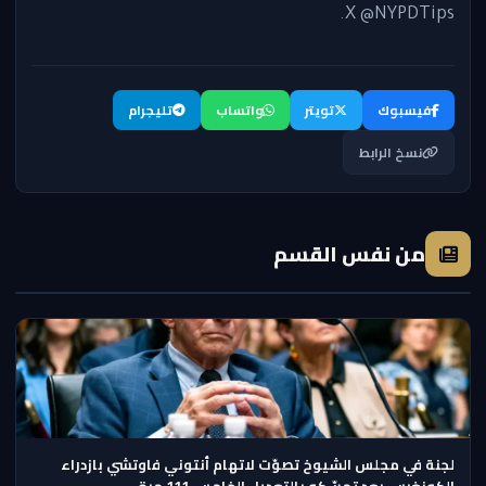
X @NYPDTips.
فيسبوك
تويتر
واتساب
تليجرام
نسخ الرابط
من نفس القسم
لجنة في مجلس الشيوخ تصوّت لاتهام أنتوني فاوتشي بازدراء