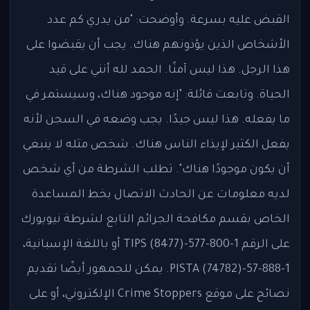
القبض عليه بسرعة. وأوضحت: "من يدري كم عدد
الأشخاص الذين يؤذونهم هناك. يجب أن يقبضوا على
هذا الرجل. هذا ليس آمنًا. الحمد لله أنني على قيد
الحياة. وتابعت قائلة: "إنه موجود هناك، وسيستمر في
ما يفعله. هذا ليس جيدًا. يجب وضعه في السجن لأنه
يفعل الكثير لإيذاء الناس هناك. شخص مثله لا ينبغي
أن يكون موجودًا هناك". تطلب الشرطة من أي شخص
لديه معلومات عن الحادث الاتصال بخط المساعدة
الخاص بقسم مكافحة الجرائم التابع لشرطة نيويورك
على الرقم 1-800-577-TIPS (8477) أو باللغة الإسبانية،
1-888-57-PISTA (74782). يمكن للجمهور أيضًا تقديم
نصائح على موقع Crime Stoppers الإلكتروني، أو على