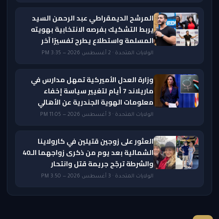
المرشح الديمقراطي عبد الرحمن السيد
يربط التشكيك بفرصه الانتخابية بهويته
المسلمة واستطلاع يطرح تفسيرًا آخر
الولايات المتحدة · 2 أغسطس 2026 — 3:35 PM
وزارة العدل الأميركية تمهل مدارس في
ماريلاند 7 أيام لتغيير سياسة إخفاء
معلومات الهوية الجندرية عن الأهالي
الولايات المتحدة · 3 أغسطس 2026 — 11:05 PM
العثور على زوجين قتيلين في كارولاينا
الشمالية بعد يوم من ذكرى زواجهما الـ40
والشرطة ترجّح جريمة قتل وانتحار
الولايات المتحدة · 3 أغسطس 2026 — 3:50 PM