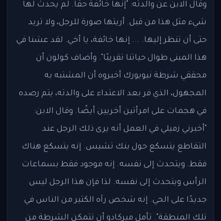
وقال الابن عن والدته: "إنها خائفة حقًا. لم يحدث لها
شيء مثل هذا من قبل. أريتها صورة للرجل، ولا تريد
حتى أن تنظر إليها. ... إنها خائفة، يا أخي. لقد عشنا في
هذا المبنى طوال حياتنا تقريبًا". وأضاف كولون أن
محققي شرطة نيويورك أخبروه أن المشتبه به
المجهول، الذي فر بعد الاعتداء على والدته، يتم رصده
في هجمات على امرأتين أخريين أيضًا. وقال الابن:
"أخبرني زميلي في العمل أنه يرى ذلك الرجل عند
التقاطع يتسكع حول بنك تشيس. إنه يتسكع هناك
فقط. ويتحدث إلى نفسه. إنه موجود فقط بسماعات
الرأس ويتحدث إلى نفسه. لذا فإن هذا الرجل ليس
جديدًا على الحي. إنه شخص رآه الكثير من الناس في
تلك المنطقة". تأمل ميركادو أن تتمكن الشرطة من