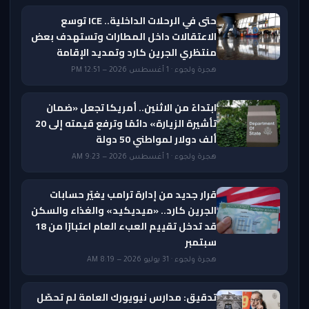
حتى في الرحلات الداخلية.. ICE توسع
الاعتقالات داخل المطارات وتستهدف بعض
منتظري الجرين كارد وتمديد الإقامة
هجرة ولجوء · 1 أغسطس 2026 — 12:51 PM
ابتداءً من الاثنين.. أمريكا تجعل «ضمان
تأشيرة الزيارة» دائمًا وترفع قيمته إلى 20
ألف دولار لمواطني 50 دولة
هجرة ولجوء · 1 أغسطس 2026 — 9:23 AM
قرار جديد من إدارة ترامب يغيّر حسابات
الجرين كارد.. «ميديكيد» والغذاء والسكن
قد تدخل تقييم العبء العام اعتبارًا من 18
سبتمبر
هجرة ولجوء · 31 يوليو 2026 — 8:19 AM
تدقيق: مدارس نيويورك العامة لم تحصّل