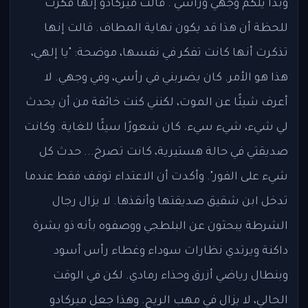
وبدأ يلكم وجهي ورأسي". قالت ميركادو إنها فكرت
للحظة أن هذا قد يكون نهاية المطاف. قالت إنها
تذكرت أنها كانت تفكر في نفسها، موضحة: "يا إلهي،
هذا هو الأمر. كان يضربني في رأسي، وفي وجهي. لا
أعرف شيئًا عن الموت، لكنني كنت خائفة من أن يحدث
لي شيء، شيء سيء. كان شعورًا سيئًا للغاية. وكانت
صديقتي في حالة هستيرية، كانت تصرخ... حدث كل
شيء على الفور". وأكدت أن الاعتداء توقف فقط عندما
تدخل ابن شقيق صديقتها وأنقذها. لا يزال رجال
الشرطة يبحثون عن البلطجي ووصفوه بأنه ذو بشرة
داكنة ويرتدي نظارات سوداء وغطاء رأس أسود
وبنطال رياضي أزرق وحذاء رمادي. لكن في الوقت
الحالي، لا يزال في مهب الريح. وهذا جعل ميركادو