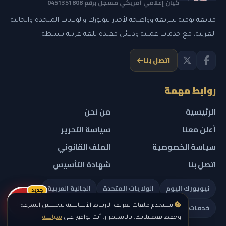
كيان إعلامي أمريكي مسجل برقم 0451351808
متابعة يومية سريعة وواضحة لأخبار نيويورك والولايات المتحدة والجالية
العربية، مع خدمات عملية ودلائل مفيدة بلغة عربية بسيطة.
اتصل بنا
روابط مهمة
الرئيسية
من نحن
أعلن معنا
سياسة التحرير
سياسة الخصوصية
الملف القانوني
اتصل بنا
شهادة التأسيس
نيويورك اليوم
الولايات المتحدة
الجالية العربية
جديد
ريلز
خدمات تهمك
نستخدم ملفات تعريف الارتباط الأساسية لتحسين السرعة
وحفظ تفضيلاتك. بالاستمرار، أنت توافق على
سياسة