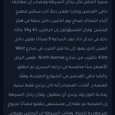
منيرة الجمل
قال رجال الشرطة ومصادر إن مهاجمًا
حافي القدمين وعاريا طعن رجلاً آخر بسكين مطبخ
أثناء اشتباك صباح يوم الاثنين داخل شقة في هيلز
كيتشن. وقال المسؤولون إن الرجلين، 43 و34 عامًا،
دخلا في جدال حاد بعد الساعة 9 صباحًا بقليل داخل
المبنى الذي يعود إلى ما قبل الحرب في شارع West
45th بالقرب من شارع Ninth Avenue. طعن الرجل
الأصغر سنًا منافسه في ذراعه اليسرى ثم انطلق
راكضًا حافي القدمين في الشوارع الجليدية، وفقًا
للمصادر. أفادت المصادر أنه كان يرتدي فقط سترة
رمادية اللون ولا يرتدي أي بنطلون. وقال رجال الشرطة
إن الضحية تم نقله إلى مستشفى بيلفيو مصابًا بجروح
غير مهددة للحياة. وقالت الشرطة إن الرجلين يعرفان