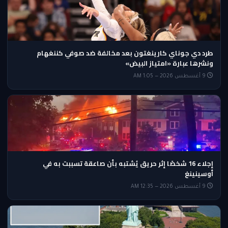
طرد دي جوناي كارينغتون بعد مخالفة ضد صوفي كننغهام
ونشرها عبارة «امتياز البيض»
9 أغسطس 2026 — 1:05 AM
إجلاء 16 شخصًا إثر حريق يُشتبه بأن صاعقة تسببت به في
أوسينينغ
9 أغسطس 2026 — 12:35 AM