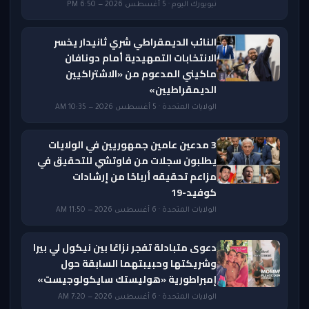
نيويورك اليوم · 5 أغسطس 2026 — 6:50 PM
النائب الديمقراطي شري ثانيدار يخسر
الانتخابات التمهيدية أمام دونافان
ماكيني المدعوم من «الاشتراكيين
الديمقراطيين»
الولايات المتحدة · 5 أغسطس 2026 — 10:35 AM
3 مدعين عامين جمهوريين في الولايات
يطلبون سجلات من فاوتشي للتحقيق في
مزاعم تحقيقه أرباحًا من إرشادات
كوفيد-19
الولايات المتحدة · 6 أغسطس 2026 — 11:50 AM
دعوى متبادلة تفجر نزاعًا بين نيكول لي بيرا
وشريكتها وحبيبتهما السابقة حول
إمبراطورية «هوليستك سايكولوجيست»
الولايات المتحدة · 6 أغسطس 2026 — 7:20 AM