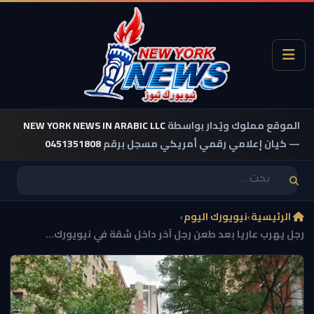
الموقع مملوك ويُدار بواسطة
NEW YORK NEWS IN ARABIC LLC
— كيان إعلامي رقمي أمريكي مسجل برقم
0451351808
الرئيسية
›
نيويورك اليوم
›
رجل يهرب عاريا بعد طعن رجل آخر داخل شقة في نيويورك...