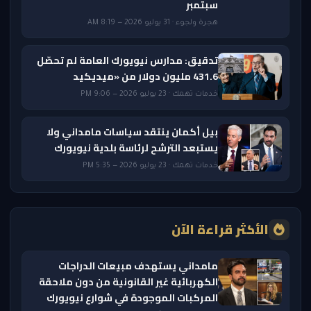
سبتمبر
هجرة ولجوء · 31 يوليو 2026 — 8:19 AM
تدقيق: مدارس نيويورك العامة لم تحصّل
431.6 مليون دولار من «ميديكيد
خدمات تهمك · 23 يوليو 2026 — 9:06 PM
بيل أكمان ينتقد سياسات مامداني ولا
يستبعد الترشح لرئاسة بلدية نيويورك
خدمات تهمك · 23 يوليو 2026 — 5:35 PM
الأكثر قراءة الآن
مامداني يستهدف مبيعات الدراجات
الكهربائية غير القانونية من دون ملاحقة
المركبات الموجودة في شوارع نيويورك