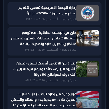
إدارة الهجرة الأمريكية تسعى لتغريم
محامٍ في نيويورك 470584 دولاراً
هجرة ولجوء · 1 أغسطس 2026 — 7:10 PM
حتى في الرحلات الداخلية.. ICE توسع
الاعتقالات داخل المطارات وتستهدف بعض
منتظري الجرين كارد وتمديد الإقامة
هجرة ولجوء · 1 أغسطس 2026 — 12:51 PM
ابتداءً من الاثنين.. أمريكا تجعل «ضمان
تأشيرة الزيارة» دائمًا وترفع قيمته إلى 20
ألف دولار لمواطني 50 دولة
هجرة ولجوء · 1 أغسطس 2026 — 9:23 AM
قرار جديد من إدارة ترامب يغيّر حسابات
الجرين كارد.. «ميديكيد» والغذاء والسكن
قد تدخل تقييم العبء العام اعتبارًا من 18