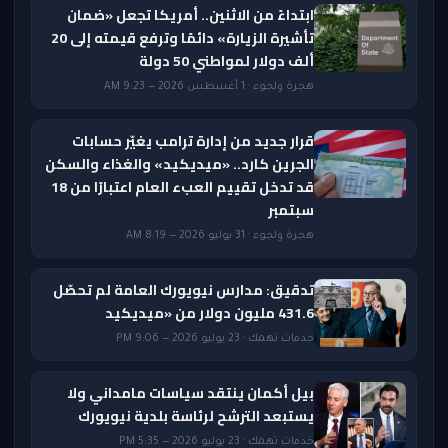
ابتداءً من الاثنين.. أمريكا تجعل «ضمان
تأشيرة الزيارة» دائمًا وترفع قيمته إلى 20
ألف دولار لمواطني 50 دولة
هجرة ولجوء · 1 أغسطس 2026 — 9:23 AM
قرار جديد من إدارة ترامب يغيّر حسابات
الجرين كارد.. «ميديكيد» والغذاء والسكن
قد تدخل تقييم العبء العام اعتبارًا من 18
سبتمبر
هجرة ولجوء · 31 يوليو 2026 — 8:19 AM
تدقيق: مدارس نيويورك العامة لم تحصّل
431.6 مليون دولار من «ميديكيد
خدمات تهمك · 23 يوليو 2026 — 9:06 PM
بيل أكمان ينتقد سياسات مامداني ولا
يستبعد الترشح لرئاسة بلدية نيويورك
خدمات تهمك · 23 يوليو 2026 — 5:35 PM