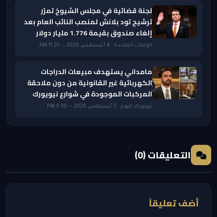
لجنة قضائية في مجلس الشيوخ تمرّر
ترشيح تود بلانش لمنصب النائب العام بعد
إلغاء صندوق بقيمة 1.776 مليار دولار
الولايات المتحدة · 4 أغسطس 2026 — 11:20 AM
مامداني يستهدف مبيعات الدراجات
الكهربائية غير القانونية من دون ملاحقة
المركبات الموجودة في شوارع نيويورك
نيويورك اليوم · 5 أغسطس 2026 — 6:50 PM
التعليقات (0)
أضف تعليقاً