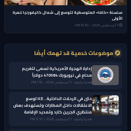
سلسلة «كافا» المتوسطية تتوسع إلى شمال كاليفورنيا للمرة
الأولى
7 أغسطس 2026 — 10:50 PM
موضوعات خدمية قد تهمك أيضًا
إدارة الهجرة الأمريكية تسعى لتغريم
محامٍ في نيويورك 470584 دولاراً
هجرة ولجوء · 1 أغسطس 2026 — 7:10 PM
حتى في الرحلات الداخلية.. ICE توسع
الاعتقالات داخل المطارات وتستهدف بعض
منتظري الجرين كارد وتمديد الإقامة
هجرة ولجوء · 1 أغسطس 2026 — 12:51 PM