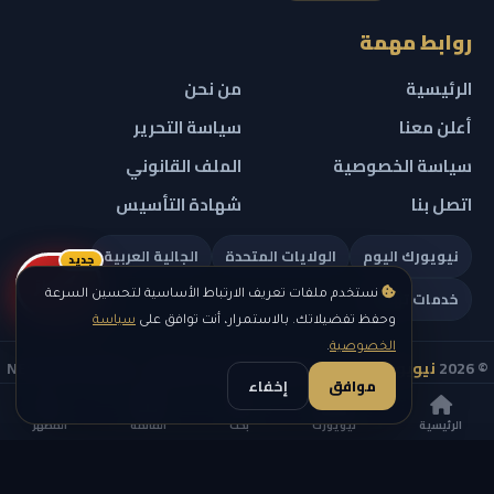
روابط مهمة
الرئيسية
من نحن
أعلن معنا
سياسة التحرير
سياسة الخصوصية
الملف القانوني
اتصل بنا
شهادة التأسيس
نيويورك اليوم
الولايات المتحدة
الجالية العربية
جديد
ريلز
خدمات تهمك
نستخدم ملفات تعريف الارتباط الأساسية لتحسين السرعة
وحفظ تفضيلاتك. بالاستمرار، أنت توافق على
سياسة
الخصوصية
.
© 2026
نيويورك نيوز
— جميع الحقوق محفوظة — NEW YORK NEWS
موافق
إخفاء
IN ARABIC LLC — رقم التسجيل 0451351808
الرئيسية
نيويورك
بحث
القائمة
المظهر