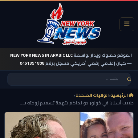
الموقع مملوك ويُدار بواسطة
NEW YORK NEWS IN ARABIC LLC
— كيان إعلامي رقمي أمريكي مسجل برقم
0451351808
الرئيسية
›
الولايات المتحدة
›
طبيب أسنان في كولورادو يُحاكم بتهمة تسميم زوجته بـ...