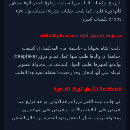
الزرنيخ، وكميات قاتلة من السيانيد، وطرق لجعل الوفاة تظهر
كأنها نوبة قلبية. كما سُجل طلبات لشراء السيانيد والـ eye
drops بكميات كبيرة.
محاولة تلفيق أدلة باستخدام العائلة
أدليت ابنتاه بشهادات حاسمة أمام المحكمة، إذ كشفت
إحداهما أن والدها طلب منها عمل فيديو مزوّر (deepfake)
لوالدتها يُظهرها تطلب المواد السامة، في محاولة لتصوير
الوفاة على أنها انتحار. وقد رفضت الطفلة تنفيذ هذا الطلب.
المحاكمة تشمل تهمًا إضافية
إلى جانب تهمة القتل من الدرجة الأولى، يواجه كرايغ تهم
تحريض على التلاعب بالأدلة، وتحريض على شهادة زور،
ومحاولة ترتيب اغتيال لمحقق يقود القضية من خلال السجن.