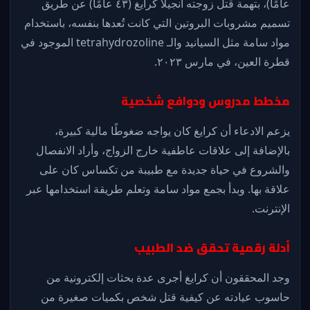
عامًا)، بتهمة قتل زوجته أنجيلا كرايغ (٤٣ عامًا) عن طريق
تسميم مشروبات البروتين التي كانت تُعدها بنفسه، باستخدام
مواد سامة مثل السيانيد والـ tetrahydrozoline الموجود في
قطرة العين، في مارس ٢٠٢٣.
مخطط مدروس ودوافع شخصية
يزعم الادعاء أن كرايغ كان يواجه ضغوطًا مالية كبيرة،
بالإضافة إلى علاقات عاطفية خارج الزواج، وأراد الانفصال
والشروع في حياة جديدة مع طبيبة من تكساس كان على
علاقة بها. وبدأ بجمع مواد سامة وتعلم طريقة استخدامها عبر
الإنترنت.
أدلة رقمية تحقق ضد الطبيب
وجد المحققون أن كرايغ أجرى عدة بحثات إلكترونية من
حاسوب عيادته عن كيفية قتل شخص بكميات صغيرة من