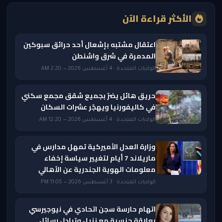
الأكثر قراءة الآن
اعتقال مشتبه بإشعال أحد حرائق سبوكين
المدمرة في شرق واشنطن
الولايات المتحدة · 4 أغسطس 2026 — 2:20 AM
حريق هائل يضرّ بجميع شقق مجمع سكني
في كاليفورنيا ويهجّر عشرات السكان
الولايات المتحدة · 4 أغسطس 2026 — 12:20 AM
وزارة العدل الأميركية تمهل مدارس في
ماريلاند 7 أيام لتغيير سياسة إخفاء
معلومات الهوية الجندرية عن الأهالي
الولايات المتحدة · 3 أغسطس 2026 — 11:05 PM
اتهام حارسة سجن اتحادي في نيوجيرسي
بعلاقة جنسية مع نزيل وتبادل رسائل