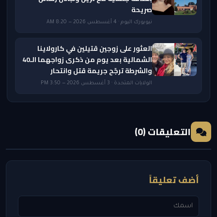
صريحة
نيويورك اليوم · 4 أغسطس 2026 — 8:20 AM
العثور على زوجين قتيلين في كارولاينا
الشمالية بعد يوم من ذكرى زواجهما الـ40
والشرطة ترجّح جريمة قتل وانتحار
الولايات المتحدة · 3 أغسطس 2026 — 3:50 PM
التعليقات (0)
أضف تعليقاً