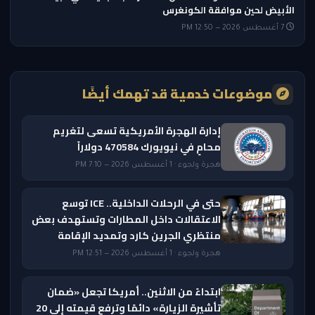
الأبيض لحين موافقة الكونغرس
7 أغسطس 2026 — 12:50 PM
موضوعات خدمية قد تهمك أيضًا
إدارة الهجرة الأمريكية تسعى لتغريم
محامٍ في نيويورك 470584 دولاراً
هجرة ولجوء · 1 أغسطس 2026 — 7:10 PM
حتى في الرحلات الداخلية.. ICE توسع
الاعتقالات داخل المطارات وتستهدف بعض
منتظري الجرين كارد وتمديد الإقامة
هجرة ولجوء · 1 أغسطس 2026 — 12:51 PM
ابتداءً من الاثنين.. أمريكا تجعل «ضمان
تأشيرة الزيارة» دائمًا وترفع قيمته إلى 20