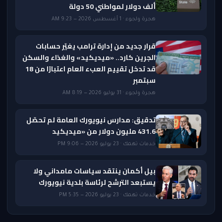
ألف دولار لمواطني 50 دولة
هجرة ولجوء · 1 أغسطس 2026 — 9:23 AM
قرار جديد من إدارة ترامب يغيّر حسابات
الجرين كارد.. «ميديكيد» والغذاء والسكن
قد تدخل تقييم العبء العام اعتبارًا من 18
سبتمبر
هجرة ولجوء · 31 يوليو 2026 — 8:19 AM
تدقيق: مدارس نيويورك العامة لم تحصّل
431.6 مليون دولار من «ميديكيد
خدمات تهمك · 23 يوليو 2026 — 9:06 PM
بيل أكمان ينتقد سياسات مامداني ولا
يستبعد الترشح لرئاسة بلدية نيويورك
خدمات تهمك · 23 يوليو 2026 — 5:35 PM