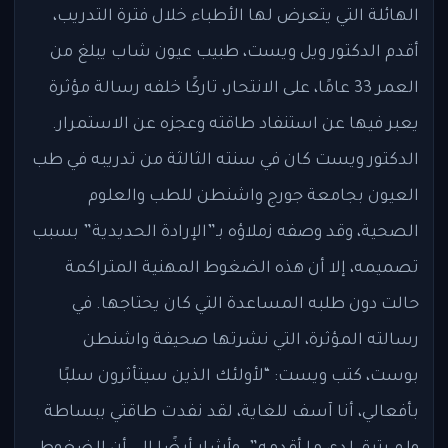
الهائلة التي يتعرض لها الأطباء خلال فترة التدريب،
أقدم الدكتور ويل ويست، طبيب عيون شاب يبلغ من
العمر 33 عامًا، على الانتحار، تاركًا خلفه رسالة مؤثرة
يعبر فيها عن استنفاد طاقته وعجزه عن الاستمرار.
الدكتور ويست كان في سنته الثالثة من تدريبه في طب
العيون بجامعة جورج واشنطن للطب والعلوم
الصحية، وقد وصفه زملاؤه بـ”الإرادة الحديدية” بسبب
تصميمه، إلا أن هذه الضغوط المهنية المتراكمة
حالت دون طلبه المساعدة التي كان يحتاجها. في
رسالته المؤثرة، التي نشرتها صحيفة واشنطن
بوست، كتب ويست: “لأولئك الذين سيتأثرون سلبًا
بأفعالي، أنا آسف للغاية، لقد نفدت طاقتي ببساطة