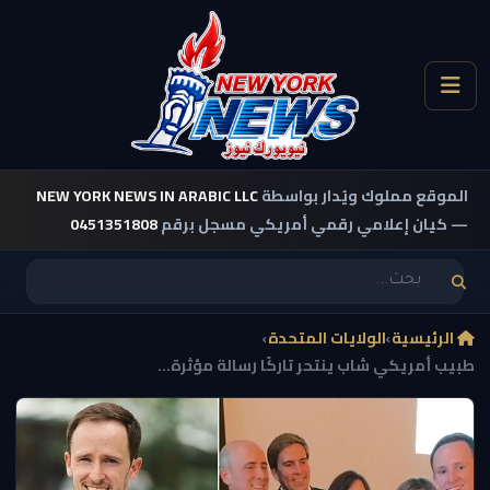
الموقع مملوك ويُدار بواسطة
NEW YORK NEWS IN ARABIC LLC
— كيان إعلامي رقمي أمريكي مسجل برقم
0451351808
الرئيسية
›
الولايات المتحدة
›
طبيب أمريكي شاب ينتحر تاركًا رسالة مؤثرة...