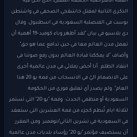
القمة الافتراضية الجمعة المقبل، الذي تحل فيه
الذكرى الثانية لمقتل خاشقجي الصحفي في واشنطن
بوست في القنصلية السعودية في اسطنبول. وقال
دي بلاسيو في بيان "لقد أظهر وباء كوفيد-19 أهمية أن
تعمل مدن العالم معا في حين تدافع عما هو حق".
وأضاف "لا يمككنا قيادة العالم بدون رفع صوتنا في
انتقاد الظلم. أنا أحض زملائي في مدن عالمية أخرى
على الانضمام اليّ في الانسحاب من قمة يو 20 هذا
العام". ولم يصدر أي تعليق فوري من الحكومة
السعودية أو منظمي الحدث. وقمة "يو 20" التي تستمر
لثلاثة ايام تُنظم كجزء من قمة العشرين التي ستعقد
في السعودية في تشرين الثاني/نوفمبر. ومن المقرر
أن يستضيف مؤتمر "يو 20" رؤساء بلديات مدن عالمية