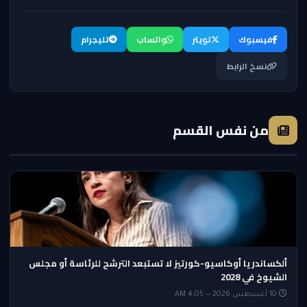
فيسبوك
تويتر
واتساب
تليجرام
نسخ الرابط
من نفس القسم
ألكساندريا أوكاسيو-كورتيز لا تستبعد الترشح للرئاسة أو مجلس
الشيوخ في 2028
10 أغسطس 2026 — 4:05 AM