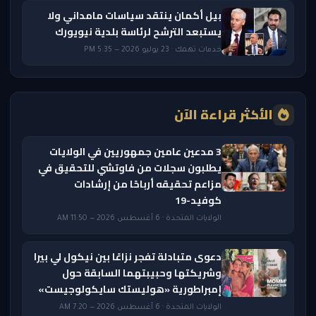
بيل أكمان ينتقد سياسات مامداني ولا
يستبعد الترشح لرئاسة بلدية نيويورك
خدمات تهمك · 23 يوليو 2026 — 5:35 PM
الأكثر قراءة الآن
3 مدعين عامين جمهوريين في الولايات
يطلبون سجلات من فاوتشي للتحقيق في
مزاعم تحقيقه أرباحًا من إرشادات
كوفيد-19
الولايات المتحدة · 6 أغسطس 2026 — 11:50 AM
دعوى متبادلة تفجر نزاعًا بين نيكول لي بيرا
وشريكتها وحبيبتهما السابقة حول
إمبراطورية «هوليستك سايكولوجيست»
الولايات المتحدة · 6 أغسطس 2026 — 7:20 AM