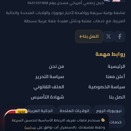
كيان إعلامي أمريكي مسجل برقم 0451351808
متابعة يومية سريعة وواضحة لأخبار نيويورك والولايات المتحدة والجالية
العربية، مع خدمات عملية ودلائل مفيدة بلغة عربية بسيطة.
اتصل بنا
روابط مهمة
الرئيسية
من نحن
أعلن معنا
سياسة التحرير
سياسة الخصوصية
الملف القانوني
اتصل بنا
شهادة التأسيس
نيويورك اليوم
الولايات المتحدة
الجالية العربية
جديد
ريلز
خدمات تهمك
نستخدم ملفات تعريف الارتباط الأساسية لتحسين السرعة
وحفظ تفضيلاتك. بالاستمرار، أنت توافق على
سياسة