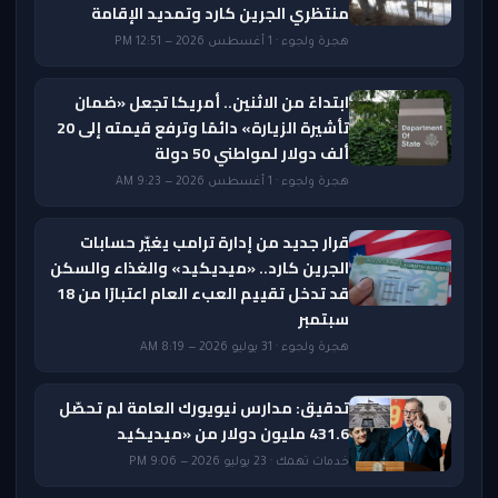
منتظري الجرين كارد وتمديد الإقامة
هجرة ولجوء · 1 أغسطس 2026 — 12:51 PM
ابتداءً من الاثنين.. أمريكا تجعل «ضمان
تأشيرة الزيارة» دائمًا وترفع قيمته إلى 20
ألف دولار لمواطني 50 دولة
هجرة ولجوء · 1 أغسطس 2026 — 9:23 AM
قرار جديد من إدارة ترامب يغيّر حسابات
الجرين كارد.. «ميديكيد» والغذاء والسكن
قد تدخل تقييم العبء العام اعتبارًا من 18
سبتمبر
هجرة ولجوء · 31 يوليو 2026 — 8:19 AM
تدقيق: مدارس نيويورك العامة لم تحصّل
431.6 مليون دولار من «ميديكيد
خدمات تهمك · 23 يوليو 2026 — 9:06 PM