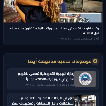
ركاب قارب منكوب في ميناء نيويورك كانوا يحتفلون بعيد ميلاد
قبل انقلابه
9 أغسطس 2026 — 10:50 PM
موضوعات خدمية قد تهمك أيضًا
إدارة الهجرة الأمريكية تسعى لتغريم
محامٍ في نيويورك 470584 دولاراً
هجرة ولجوء · 1 أغسطس 2026 — 7:10 PM
حتى في الرحلات الداخلية.. ICE توسع
الاعتقالات داخل المطارات وتستهدف بعض